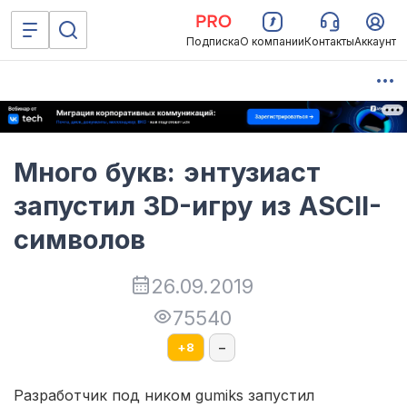
Подписка
О компании
Контакты
Аккаунт
Много букв: энтузиаст
запустил 3D-игру из ASCII-
символов
26.09.2019
75540
+
8
–
Разработчик под ником gumiks запустил