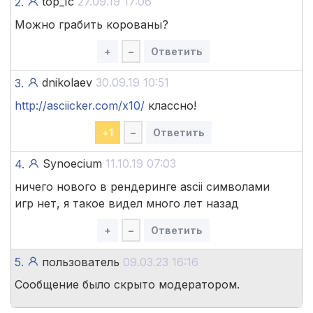
top_1c
27.09.19 17:06
2.
Можно грабить корованы?
+
–
Ответить
dnikolaev
30.09.19 10:51
3.
http://asciicker.com/x10/
классно!
+
1
–
Ответить
Synoecium
11.10.19 07:03
4.
ничего нового в рендеринге ascii символами
игр нет, я такое видел много лет назад
+
–
Ответить
5.
пользователь
09.03.23 16:16
Сообщение было скрыто модератором.