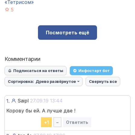
«Тетрисом»
5
Посмотреть ещё
Комментарии
Подписаться на ответы
Инфостарт бот
Сортировка:
Древо развёрнутое
Свернуть все
Saipl
27.09.19 13:44
1.
Корову бы ей. А лучше две !
+
1
–
Ответить