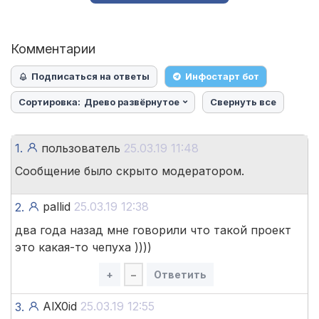
Комментарии
Подписаться на ответы
Инфостарт бот
Сортировка:
Древо развёрнутое
Свернуть все
1.
пользователь
25.03.19 11:48
Сообщение было скрыто модератором.
pallid
25.03.19 12:38
2.
два года назад мне говорили что такой проект
это какая-то чепуха ))))
+
–
Ответить
AlX0id
25.03.19 12:55
3.