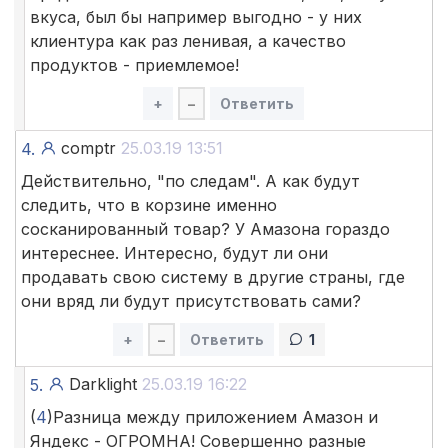
вкуса, был бы например выгодно - у них
клиентура как раз ленивая, а качество
продуктов - приемлемое!
+
–
Ответить
comptr
25.03.19 13:51
4.
Действительно, "по следам". А как будут
следить, что в корзине именно
сосканированный товар? У Амазона гораздо
интереснее. Интересно, будут ли они
продавать свою систему в другие страны, где
они вряд ли будут присутствовать сами?
+
–
Ответить
1
Darklight
25.03.19 16:22
5.
(
4
)Разница между приложением Амазон и
Яндекс - ОГРОМНА! Совершенно разные