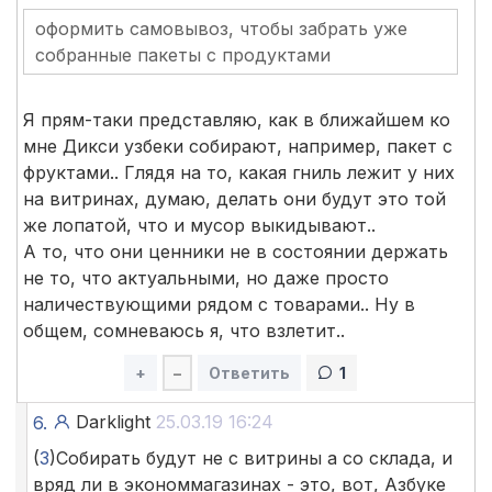
оформить самовывоз, чтобы забрать уже
собранные пакеты с продуктами
Я прям-таки представляю, как в ближайшем ко
мне Дикси узбеки собирают, например, пакет с
фруктами.. Глядя на то, какая гниль лежит у них
на витринах, думаю, делать они будут это той
же лопатой, что и мусор выкидывают..
А то, что они ценники не в состоянии держать
не то, что актуальными, но даже просто
наличествующими рядом с товарами.. Ну в
общем, сомневаюсь я, что взлетит..
+
–
Ответить
1
Darklight
25.03.19 16:24
6.
(
3
)Собирать будут не с витрины а со склада, и
вряд ли в экономмагазинах - это, вот, Азбуке