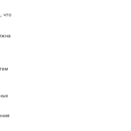
, что
лжна
тем
ных
ения