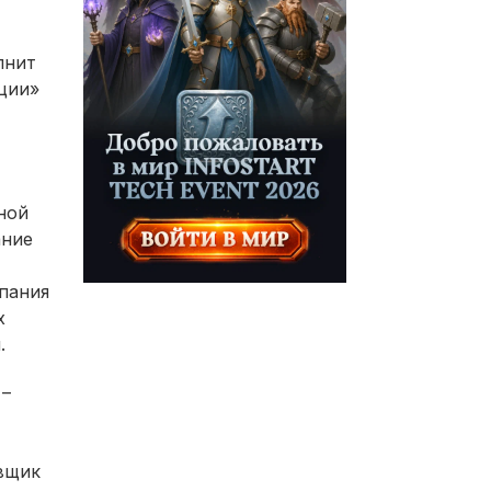
лнит
ции»
ной
ание
пания
х
.
 –
авщик