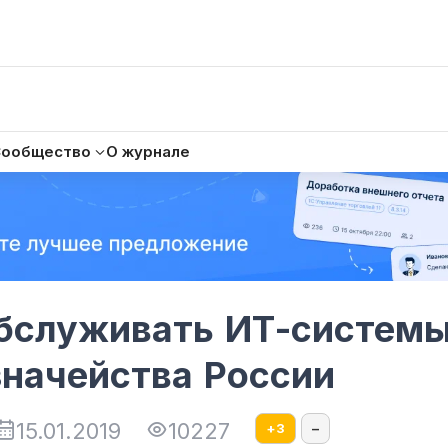
Сообщество
О журнале
обслуживать ИТ-систем
значейства России
15.01.2019
10227
+
3
–