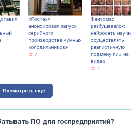
дставил
«Ростех»
Фантомас
анонсировал запуск
разбушевался:
льный
серийного
нейросеть научи
е
производства «умных
осуществлять
холодильников»
реалистичную
подмену лиц на
2
видео
7
Посмотреть ещё
батывать ПО для госпредприятий?