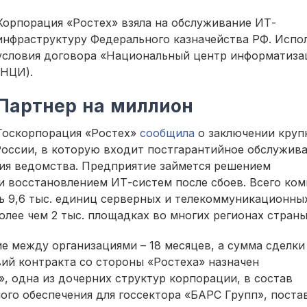
Корпорация «Ростех» взяла на обслуживание ИТ-
инфраструктуру Федерального казначейства РФ. Испо
условия договора «Национальный центр информатиза
(НЦИ).
Партнер на миллион
Госкорпорация «Ростех»
сообщила
о заключении круп
оссии, в которую входит постгарантийное обслужив
ия ведомства. Предприятие займется решением
и восстановлением ИТ-систем после сбоев. Всего ком
ь 9,6 тыс. единиц серверных и телекоммуникационны
олее чем 2 тыс. площадках во многих регионах страны
е между организациями – 18 месяцев, а сумма сделки
вий контракта со стороны «Ростеха» назначен
 одна из дочерних структур корпорации, в состав
ого обеспечения для госсектора «БАРС Групп», пост