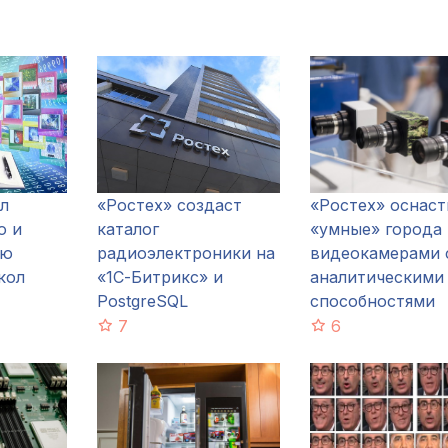
л
«Ростех» создаст
«Ростех» оснаст
ю и
каталог
«умные» города
ию
радиоэлектроники на
видеокамерами 
кол
«1С-Битрикс» и
аналитическими
PostgreSQL
способностями
7
6