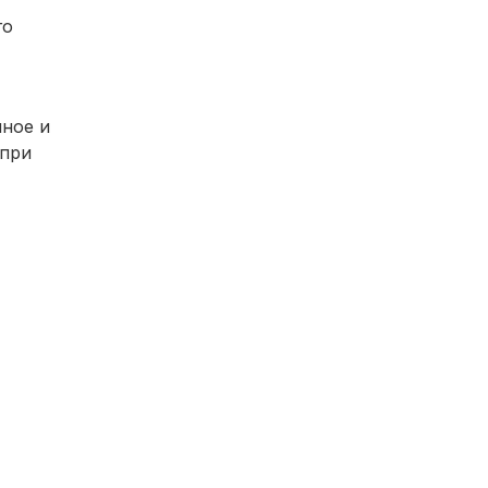
го
ное и
 при