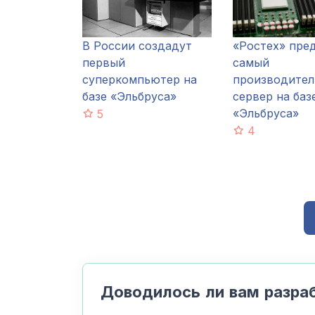
В России создадут
«Ростех» пре
первый
самый
суперкомпьютер на
производите
базе «Эльбруса»
сервер на баз
«Эльбруса»
5
4
Доводилось ли вам разра