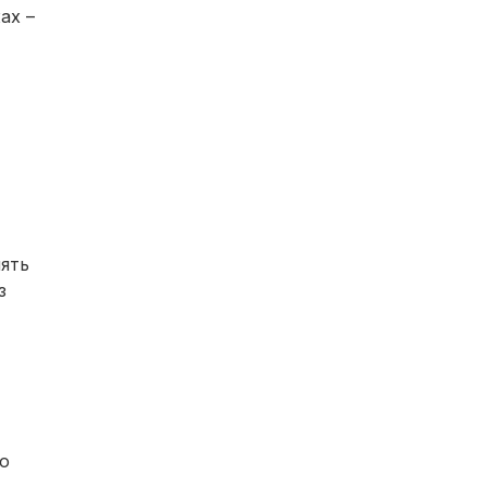
ах –
ять
з
о