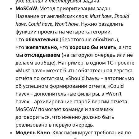
уже
ценная
и
тестируемая
задача.
MoSCoW
. Метод приоритизации задач.
Название от английских слов:
Must have
,
Should
have
,
Could have
,
Won’t have
. Нужно разделить
функции проекта на четыре категории:
что
обязательно
(без этого не обойтись),
что
желательно
, что
хорошо бы иметь
, а что
мы
откладываем
(на «вторую» очередь или не
делаем вообще). Например, в одном 1С-проекте
«Must have» может быть: обязательная верстка
отчёта по остаткам, «Should have» – автописьмо
об успешном формировании отчета, «Could
have» – дополнительные фильтры, а «Won’t
have» – архивирование старой версии отчета.
MoSCoW помогает команде и заказчику
договориться, что именно должно быть
реализовано в первую очередь.
Модель Кано
. Классифицирует требования по