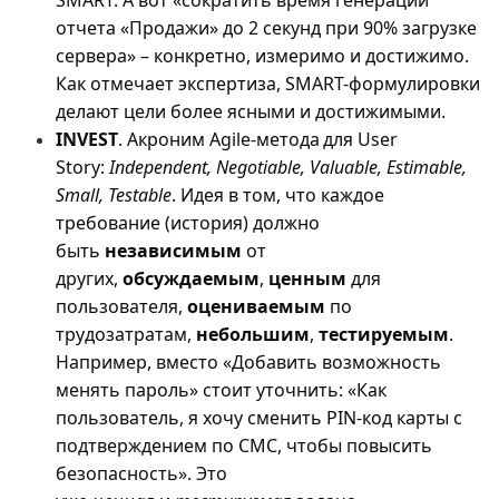
SMART. А вот «сократить время генерации
отчета «Продажи» до 2 секунд при 90% загрузке
сервера» – конкретно, измеримо и достижимо.
Как отмечает экспертиза, SMART-формулировки
делают цели более ясными и достижимыми.
INVEST
.
Акроним
Agile-
метода
для
User
Story:
Independent, Negotiable, Valuable, Estimable,
Small, Testable
.
Идея в том, что каждое
требование (история) должно
быть
независимым
от
других,
обсуждаемым
,
ценным
для
пользователя,
оцениваемым
по
трудозатратам,
небольшим
,
тестируемым
.
Например, вместо «Добавить возможность
менять пароль» стоит уточнить: «Как
пользователь, я хочу сменить PIN-код карты с
подтверждением по СМС, чтобы повысить
безопасность». Это