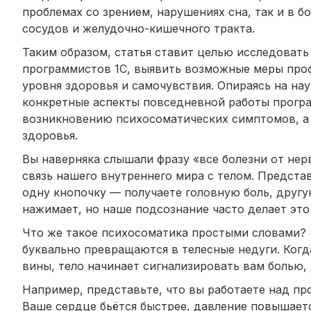
проблемах со зрением, нарушениях сна, так и в 
сосудов и желудочно-кишечного тракта.
Таким образом, статья ставит целью исследоват
программистов 1С, выявить возможные меры про
уровня здоровья и самочувствия. Опираясь на на
конкретные аспекты повседневной работы програ
возникновению психосоматических симптомов, а
здоровья.
Вы наверняка слышали фразу «все болезни от нер
связь нашего внутреннего мира с телом. Предста
одну кнопочку — получаете головную боль, другу
нажимает, но наше подсознание часто делает это
Что же такое психосоматика простыми словами? 
буквально превращаются в телесные недуги. Когд
вины, тело начинает сигнализировать вам болью
Например, представьте, что вы работаете над про
Ваше сердце бьётся быстрее, давление повышаетс