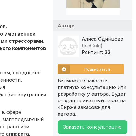
Автор:
ов.
ю умственной
Алиса Одинцова
ими стрессорами.
(IseGold)
кого компонентов
Рейтинг:
22
Подписаться
стам, ежедневно
енности.
Вы можете заказать
ия
платную консультацию или
разработку у автора. Будет
йствия внутренних
создан приватный заказ на
«Бирже заказов» для
 в сфере
автора.
м, малоподвижный
ое рано или
Заказать консультацию
го аппарата,