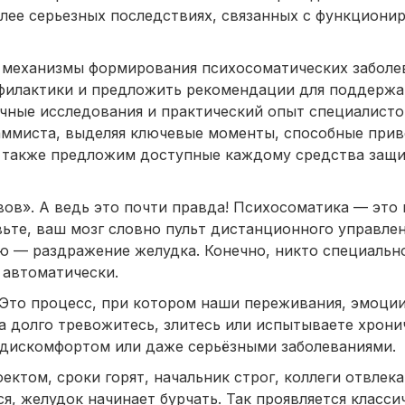
более серьезных последствиях, связанных с функциони
ь механизмы формирования психосоматических заболе
филактики и предложить рекомендации для поддержа
учные исследования и практический опыт специалист
ммиста, выделяя ключевые моменты, способные прив
 также предложим доступные каждому средства защи
вов». А ведь это почти правда! Психосоматика — это
вьте, ваш мозг словно пульт дистанционного управле
ю — раздражение желудка. Конечно, никто специальн
 автоматически.
Это процесс, при котором наши переживания, эмоци
а долго тревожитесь, злитесь или испытываете хрони
, дискомфортом или даже серьёзными заболеваниями.
ектом, сроки горят, начальник строг, коллеги отвлека
я, желудок начинает бурчать. Так проявляется класси