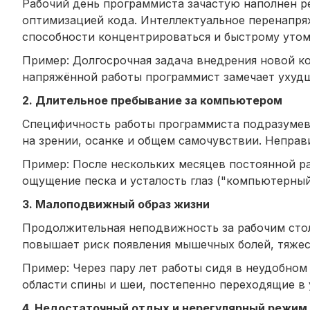
Рабочий день программиста зачастую наполнен р
оптимизацией кода. Интеллектуальное перенапря
способности концентрироваться и быстрому уто
Пример: Долгосрочная задача внедрения новой к
напряжённой работы программист замечает ухудш
2. Длительное пребывание за компьютером
Специфичность работы программиста подразумева
на зрении, осанке и общем самочувствии. Неправ
Пример: После нескольких месяцев постоянной раб
ощущение песка и усталость глаз ("компьютерны
3. Малоподвижный образ жизни
Продолжительная неподвижность за рабочим сто
повышает риск появления мышечных болей, тяжест
Пример: Через пару лет работы сидя в неудобно
области спины и шеи, постепенно переходящие в
4. Недостаточный отдых и нерегулярный режим