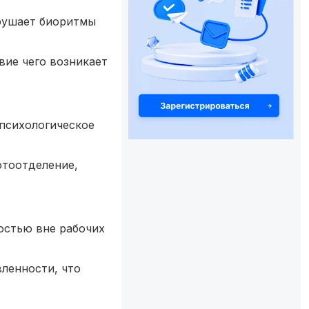
арушает биоритмы
вие чего возникает
 психологическое
отоотделение,
остью вне рабочих
вленности, что