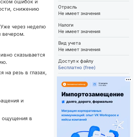
иском ошибок и
Отрасль
ости, снижению
Не имеет значения
Налоги
 Уже через неделю
Не имеет значения
 вечером.
Вид учета
Не имеет значения
ивно сказывается
Доступ к файлу
ию.
Бесплатно (free)
 на резь в глазах,
ращения и
е ощущения в