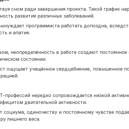
твуя сном ради завершения проекта. Такой график н
ность развития различных заболеваний.
вынуждает программиста работать допоздна, вследст
ть и апатия.
вом, неопределённость в работе создают постоянное
ическом состоянии.
ист ощущает учащённое сердцебиение, повышенное п
рацией.
Т-профессий нередко сопровождается низкой активн
ефицитом двигательной активности.
от социума, одиночеству и постоянному чувстве пода
ру лишнего веса.