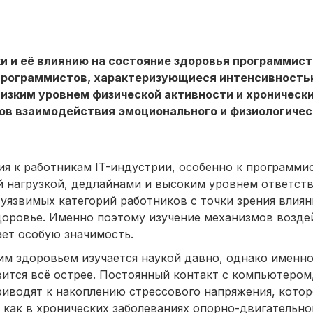
 и её влиянию на состояние здоровья программист
программистов, характеризующиеся интенсивность
изким уровнем физической активности и хроническ
ов взаимодействия эмоционального и физиологичес
я к работникам IT-индустрии, особенно к программи
 нагрузкой, дедлайнами и высоким уровнем ответств
уязвимых категорий работников с точки зрения влиян
доровье. Именно поэтому изучение механизмов возде
ет особую значимость.
им здоровьем изучается наукой давно, однако именно
вится всё острее. Постоянный контакт с компьютеро
риводят к накоплению стрессового напряжения, котор
 как в хронических заболеваниях опорно-двигательно