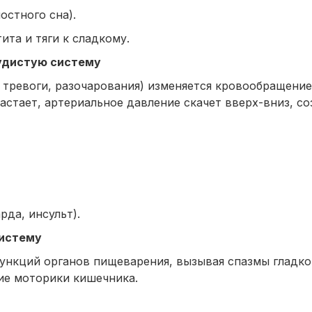
остного сна).
ита и тяги к сладкому.
судистую систему
тревоги, разочарования) изменяется кровообращение
растает, артериальное давление скачет вверх-вниз, со
да, инсульт).
систему
функций органов пищеварения, вызывая спазмы гладко
ие моторики кишечника.