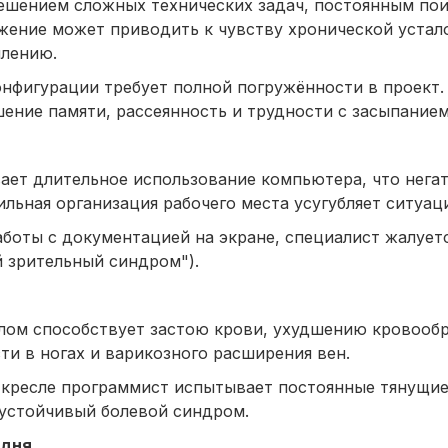
ешением сложных технических задач, постоянным по
жение может приводить к чувству хронической устал
млению.
онфигурации требует полной погружённости в проект.
ение памяти, рассеянность и трудности с засыпанием
ет длительное использование компьютера, что негат
ильная организация рабочего места усугубляет ситуац
оты с документацией на экране, специалист жалуется
й зрительный синдром").
лом способствует застою крови, ухудшению кровооб
и в ногах и варикозного расширения вен.
м кресле программист испытывает постоянные тянущи
 устойчивый болевой синдром.
 дня