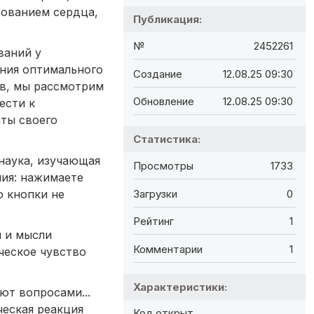
рованием сердца,
Публикация:
№
2452261
ваний у
ния оптимального
Создание
12.08.25 09:30
ов, мы рассмотрим
Обновление
12.08.25 09:30
ести к
ты своего
Статистика:
 наука, изучающая
Просмотры
1733
ния: нажимаете
о кнопки не
Загрузки
0
Рейтинг
1
и и мысли
Комментарии
1
ческое чувство
Характеристики:
ют вопросами...
ческая реакция
Код открыт