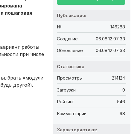
трирована
на пошаговая
Публикация:
№
146288
Создание
06.08.12 07:33
 вариант работы
Обновление
06.08.12 07:33
льности при числе
Статистика:
е выбрать «модули
Просмотры
214124
будь другой).
Загрузки
0
Рейтинг
546
Комментарии
98
Характеристики: