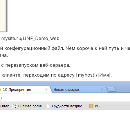
, mysite.ru/UNF_Demo_web
ий конфигурационный файл. Чем короче к ней путь и ч
ача.
с перезапуском веб-сервера.
 клиенте, переходим по адресу [myhost]/[Имя].