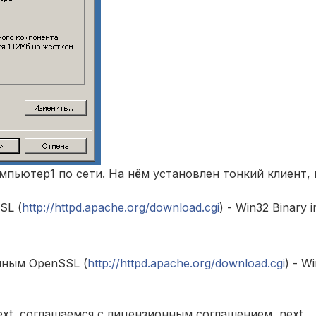
пьютер1 по сети. На нём установлен тонкий клиент, 
SL (
http://httpd.apache.org/download.cgi
) - Win32 Binary 
нным OpenSSL (
http://httpd.apache.org/download.cgi
) - W
xt, соглашаемся с лицензионным соглашением, next.