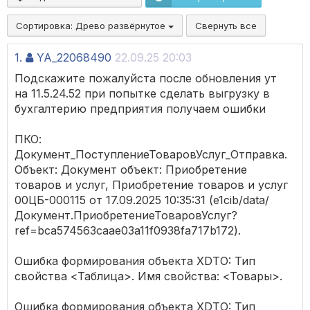
Сортировка:
Древо развёрнутое
Свернуть все
1.
YA_22068490
22.09.25 20:03
Подскажите пожалуйста после обновления ут
на 11.5.24.52 при попытке сделать выгрузку в
бухгалтерию предприятия получаем ошибки
ПКО:
Документ_ПоступлениеТоваровУслуг_Отправка.
Объект: Документ объект: Приобретение
товаров и услуг, Приобретение товаров и услуг
00ЦБ-000115 от 17.09.2025 10:35:31 (e1cib/data/
Документ.ПриобретениеТоваровУслуг?
ref=bca574563caae03a11f0938fa717b172).
Ошибка формирования объекта XDTO: Тип
свойства <Таблица>. Имя свойства: <Товары>.
Ошибка формирования объекта XDTO: Тип