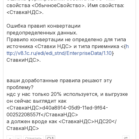
свойства <ОбычноеСвойство>. Имя свойства:
<СтавкаНДС>.
Ошибка правил конвертации
предопределенных данных.
Правило конвертации не определено для типа
источника <Ставки НДС> и типа приемника <{
h
ttp://v8.1c.ru/edi/edi_stnd/EnterpriseData/1.10
}
СтавкиНДС>.
ваши доработанные правила решают эту
проблему?
ндс у нас только 20% используется, и выгрузке
он сейчас выглядит как
<СтавкаНДС>d40a8914-05d9-11ed-9f64-
00252208557f</СтавкаНДС>
а должен вроде как <СтавкаНДС>НДС20</
СтавкаНДС>
+
–
Ответить
1