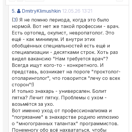
5.
DmitryKlimushkin
12.05.26 13:21
(
3
) Я не помню периода, когда это было
нормой. Вот нет же такой профессии - врач.
Есть ортопед, окулист, невропатолог. Это
ещё - как минимум. И внутри этих
обобщённых специальностей есть ещё и
специализации - десятками строк. Хоть раз
видел вакансию "Нам требуется врач"?
Всегда ищут кого-то - конкретного. И
представь, возникает на пороге "проктолог-
отоларинголог", что говорится "лечу со всех
сторон"!)
И только знахарь - универсален. Болит
пятка? Лечит пятку. Проблемы с ухом -
возьмётся за ухо.
Вот именно уход от профессионализма и
"погрязание" в знахарстве родило иллюзию
о "многогранных талантах" программистов.
Понемногу обо всё нахвататься, чтобы