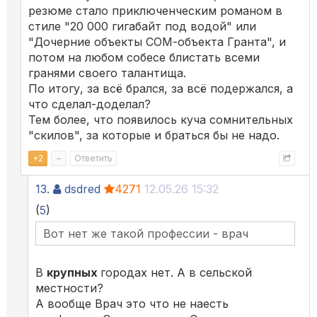
резюме стало приключенческим романом в
стиле "20 000 гигабайт под водой" или
"Дочерние объекты СОМ-объекта Гранта", и
потом на любом собесе блистать всеми
гранями своего талантища.
По итогу, за всё брался, за всё подержался, а
что сделал-доделал?
Тем более, что появилось куча сомнительных
"скилов", за которые и браться бы не надо.
+
2
–
Ответить
13.
dsdred
4271
12.05.26 15:32
(
5
)
Вот нет же такой профессии - врач
В
крупных
городах нет. А в сельской
местности?
А вообще Врач это что не наесть