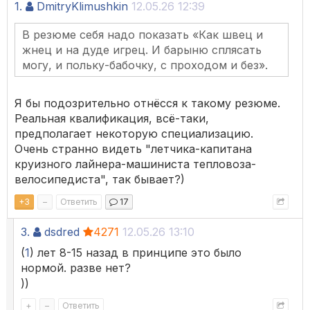
1.
DmitryKlimushkin
12.05.26 12:39
В резюме себя надо показать «Как швец и
жнец и на дуде игрец. И барыню сплясать
могу, и польку-бабочку, с проходом и без».
Я бы подозрительно отнёсся к такому резюме.
Реальная квалификация, всё-таки,
предполагает некоторую специализацию.
Очень странно видеть "летчика-капитана
круизного лайнера-машиниста тепловоза-
велосипедиста", так бывает?)
+
3
–
Ответить
17
3.
dsdred
4271
12.05.26 13:10
(
1
) лет 8-15 назад в принципе это было
нормой. разве нет?
))
+
–
Ответить