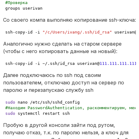
#Проверка
groups userivan
Со своего компа выполняю копирование ssh-ключа:
ssh-copy-id -i 
"/c/Users/ivang/.ssh/id_rsa"
 userivan@
Аналогично нужно сделать на старом сервере 
(чтобы с него копировать данные на новый):
ssh-copy-id -i ~/.ssh/id_rsa userivan@
111.111
.
111.111
Далее подключаюсь по ssh под своим 
пользователем, отключаю доступ на сервер по 
паролю и перезапускаю службу ssh
sudo
#Находим PasswordAuthentication, раскомментируем, мен
sudo
 systemctl restart ssh
Пробую в другой консоли зайти под рутом, 
получаю отказ, т.к. по паролю нельзя, а ключ для 