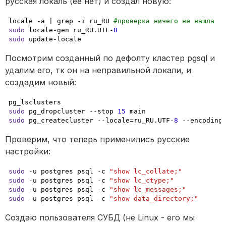
русская локаль (ее нет) и создал новую:
locale 
-a
 | grep -i ru_RU 
#проверка ничего не нашла
sudo
 locale-gen ru_RU.UTF-
8
sudo
 update-locale
Посмотрим созданный по дефолту кластер pgsql и 
удалим его, тк он на неправильной локали, и 
создадим новый:
sudo
 pg_dropcluster --stop 
15
sudo
 pg_createcluster --locale=ru_RU.UTF-
8
 --encoding
Проверим, что теперь применились русские 
настройки:
sudo
 -u postgres psql -c 
"show lc_collate;"
sudo
 -u postgres psql -c 
"show lc_ctype;"
sudo
 -u postgres psql -c 
"show lc_messages;"
sudo
 -u postgres psql -c 
"show data_directory;"
Создаю пользователя СУБД (не Linux - его мы 