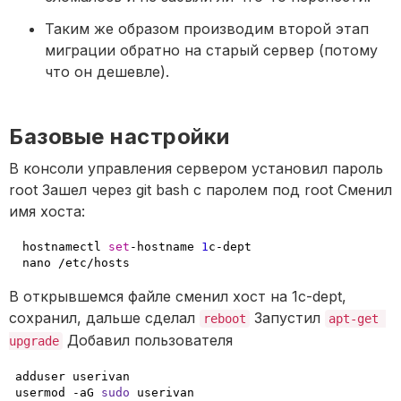
Таким же образом производим второй этап 
миграции обратно на старый сервер (потому 
что он дешевле).
Базовые настройки
В консоли управления сервером установил пароль 
root Зашел через git bash с паролем под root Сменил 
имя хоста:
 hostnamectl 
set
-hostname 
1
c-dept

 nano /etc/hosts
В открывшемся файле сменил хост на 1c-dept, 
сохранил, дальше сделал 
 Запустил 
reboot
apt-get 
 Добавил пользователя
upgrade
adduser userivan

usermod 
-a
G 
sudo