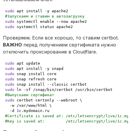
sudo
#Запускаем и ставим в автозагрузку
sudo
sudo
 systemctl status apache2
Проверяем. Если все хорошо, то ставим certbot. 
ВАЖНО
 перед получением сертификата нужно 
отключить проксирование в Cloudflare.
sudo
sudo
sudo
sudo
sudo
sudo
#Выпускаем сертификат
sudo
 certbot certonly --webroot \

  -w /var/www/html \

-d
1
#Certificate is saved at: /etc/letsencrypt/live/1c.my
#Key is saved at:         /etc/letsencrypt/live/1c.my