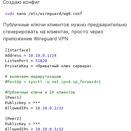
Создаю конфиг
sudo
 nano /etc/wireguard/wg0.conf
Публичные ключи клиентов нужно предварительно 
сгенерировать на клиентах, просто через 
приложение Wireguard VPN
[Interface]

Address = 
10.10
.
0.1
/
24
ListenPort = 
51820
PrivateKey = <Приватный ключ сервера>

# включаем маршрутизацию
#PostUp = sysctl -w net.ipv4.ip_forward=1
#Публичные ключи и IP клиентов
[Peer1]

PublicKey = ***

AllowedIPs = 
10.10
.
0.2
/
32
[Peer2]

PublicKey = ***

AllowedIPs = 
10.10
.
0.3
/
32