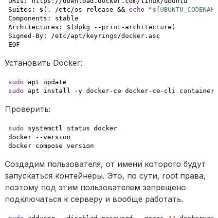
URIs: https://download.docker.com/linux/ubuntu

Suites: $(. /etc/os-release && 
echo
"
${UBUNTU_CODENAM
Components: stable

Architectures: $(dpkg --print-architecture)

Signed-By: /etc/apt/keyrings/docker.asc

EOF
Установить Docker:
sudo
sudo
 apt install -y docker-ce docker-ce-cli container
Проверить:
sudo
 systemctl status docker

docker --version

docker compose version
Создадим пользователя, от имени которого будут 
запускаться контейнеры. Это, по сути, root права, 
поэтому под этим пользователем запрещено 
подключаться к серверу и вообще работать.