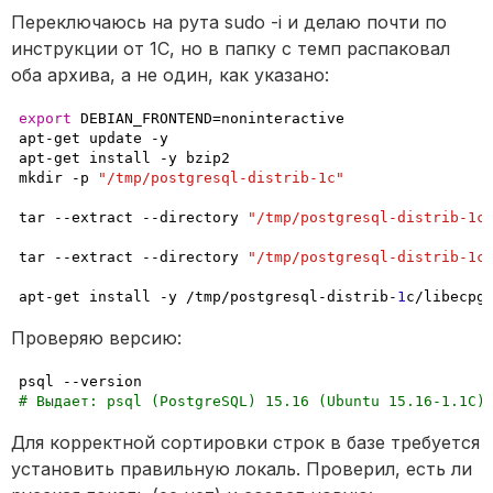
Переключаюсь на рута sudo -i и делаю почти по 
инструкции от 1С, но в папку с темп распаковал 
оба архива, а не один, как указано:
export
 DEBIAN_FRONTEND=noninteractive  

apt-get update -y  

apt-get install -y bzip2  

mkdir -p 
"/tmp/postgresql-distrib-1c"
tar --extract --directory 
"/tmp/postgresql-distrib-1c
tar --extract --directory 
"/tmp/postgresql-distrib-1c
apt-get install -y /tmp/postgresql-distrib-
1
c/libecpg
Проверяю версию:
# Выдает: psql (PostgreSQL) 15.16 (Ubuntu 15.16-1.1C)
Для корректной сортировки строк в базе требуется 
установить правильную локаль. Проверил, есть ли 