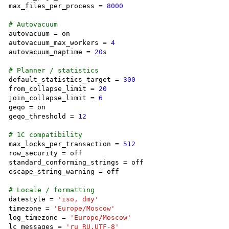
max_files_per_process = 
8000
# Autovacuum
autovacuum = on

autovacuum_max_workers = 
4
autovacuum_naptime = 
20
s

# Planner / statistics
default_statistics_target = 
300
from_collapse_limit = 
20
join_collapse_limit = 
6
geqo = on

geqo_threshold = 
12
# 1C compatibility
max_locks_per_transaction = 
512
row_security = off

standard_conforming_strings = off

escape_string_warning = off

# Locale / formatting
datestyle = 
'iso, dmy'
timezone = 
'Europe/Moscow'
log_timezone = 
'Europe/Moscow'
lc_messages = 
'ru_RU.UTF-8'