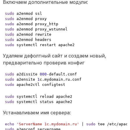
Включаем дополнительные модули:
sudo
sudo
sudo
sudo
sudo
sudo
sudo
 systemctl restart apache2
Удаляем дефолтный сайт и создаем новый, 
предварительно проверив конфиг
sudo
 a2dissite 
000
sudo
 a2ensite 
1
sudo
 apache2ctl configtest
sudo
sudo
 systemctl status apache2
Устанавливаем имя сервера:
echo
'ServerName 1c.mydomain.ru'
 | 
sudo
sudo
 a2enconf servername