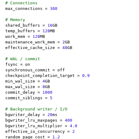
# Connections
max_connections = 
300
# Memory
shared_buffers = 
16
GB

temp_buffers = 
128
MB

work_mem = 
128
MB

maintenance_work_mem = 
2
GB

effective_cache_size = 
48
GB

# WAL / commit
fsync = on

synchronous_commit = off

checkpoint_completion_target = 
0.9
min_wal_size = 
4
GB

max_wal_size = 
8
GB

commit_delay = 
1000
commit_siblings = 
5
# Background writer / I/O
bgwriter_delay = 
20
ms

bgwriter_lru_maxpages = 
400
bgwriter_lru_multiplier = 
4.0
effective_io_concurrency = 
2
random_page_cost = 
1.2