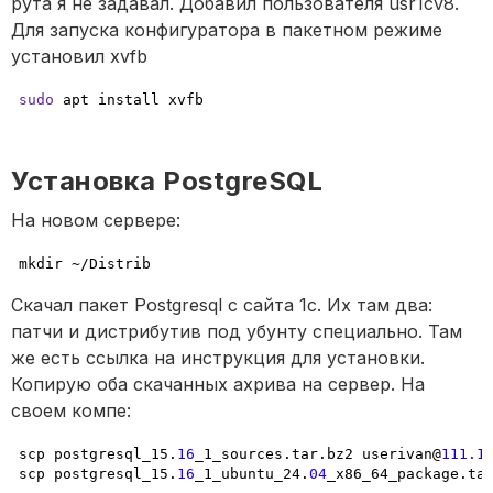
рута я не задавал. Добавил пользователя usr1cv8. 
Для запуска конфигуратора в пакетном режиме 
установил xvfb
sudo
 apt install xvfb
Установка PostgreSQL
На новом сервере:
mkdir ~/Distrib
Скачал пакет Postgresql с сайта 1с. Их там два: 
патчи и дистрибутив под убунту специально. Там 
же есть ссылка на инструкция для установки. 
Копирую оба скачанных ахрива на сервер. На 
своем компе:
scp postgresql_15.
16
_1_sources.tar.bz2 userivan@
111.1
scp postgresql_15.
16
_1_ubuntu_24.
04
_x86_64_package.ta