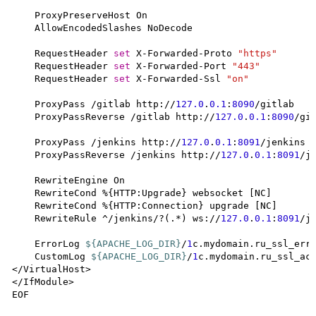
    ProxyPreserveHost On

    AllowEncodedSlashes NoDecode

    RequestHeader 
set
 X-Forwarded-Proto 
"https"
    RequestHeader 
set
 X-Forwarded-Port 
"443"
    RequestHeader 
set
 X-Forwarded-Ssl 
"on"
    ProxyPass /gitlab http://
127.0
.
0.1
:
8090
/gitlab

    ProxyPassReverse /gitlab http://
127.0
.
0.1
:
8090
/git
    ProxyPass /jenkins http://
127.0
.
0.1
:
8091
/jenkins n
    ProxyPassReverse /jenkins http://
127.0
.
0.1
:
8091
/je
    RewriteEngine On

    RewriteCond %{HTTP:Upgrade} websocket [NC]

    RewriteCond %{HTTP:Connection} upgrade [NC]

    RewriteRule ^/jenkins/?(.*) ws://
127.0
.
0.1
:
8091
/j
    ErrorLog 
${APACHE_LOG_DIR}
/
1
c.mydomain.ru_ssl_erro
    CustomLog 
${APACHE_LOG_DIR}
/
1
c.mydomain.ru_ssl_acc
</VirtualHost>

</IfModule>

EOF