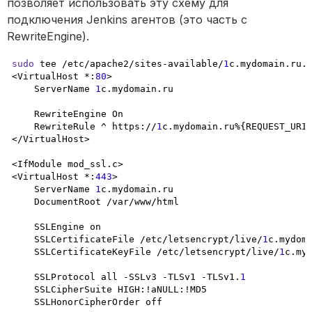
позволяет использовать эту схему для 
подключения Jenkins агентов (это часть с 
RewriteEngine).
sudo
 tee /etc/apache2/sites-available/
1
c.mydomain.ru.
<VirtualHost *:
80
>

    ServerName 
1
c.mydomain.ru

    RewriteEngine On

    RewriteRule ^ https://
1
c.mydomain.ru%{REQUEST_URI
</VirtualHost>

<IfModule mod_ssl.c>

<VirtualHost *:
443
>

    ServerName 
1
c.mydomain.ru

    DocumentRoot /var/www/html

    SSLEngine on

    SSLCertificateFile /etc/letsencrypt/live/
1
c.mydoma
    SSLCertificateKeyFile /etc/letsencrypt/live/
1
c.myd
    SSLProtocol all -SSLv3 -TLSv1 -TLSv1.
1
    SSLCipherSuite HIGH:!aNULL:!MD5

    SSLHonorCipherOrder off
