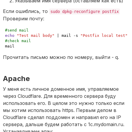
Указываем имя сервера (оставляем как есть)
Если ошиблись, то 
sudo dpkg-reconfigure postfix
Проверим почту:
#send mail
echo
"Test mail body"
 | mail 
-s
"Postfix local test"
#check mail
mail
Прочитать письмо можно по номеру, выйти - q.
Apache
У меня есть личное доменное имя, управляемое 
через Cloudflare. Для временного сервера буду 
использовать его. В целом это нужно только если 
мы хотим использовать https. Первым делом в 
Cloudflare сделал поддомен и направил его на IP 
сервера, дальше будем работать с 1c.mydomain.ru. 
Устанавливаем апач: