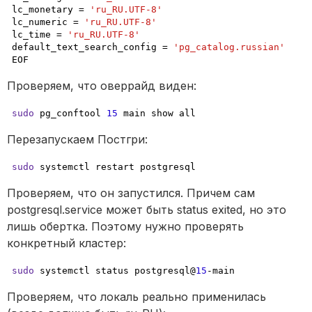
lc_monetary = 
'ru_RU.UTF-8'
lc_numeric = 
'ru_RU.UTF-8'
lc_time = 
'ru_RU.UTF-8'
default_text_search_config = 
'pg_catalog.russian'
EOF
Проверяем, что оверрайд виден:
sudo
 pg_conftool 
15
 main show all
Перезапускаем Постгри:
sudo
 systemctl restart postgresql
Проверяем, что он запустился. Причем сам 
postgresql.service может быть status exited, но это 
лишь обертка. Поэтому нужно проверять 
конкретный кластер:
sudo
 systemctl status postgresql@
15
-main
Проверяем, что локаль реально применилась 