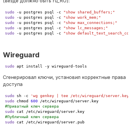
(везде должно быть ru_RU):
sudo
 -u postgres psql -c 
"show shared_buffers;"
sudo
 -u postgres psql -c 
"show work_mem;"
sudo
 -u postgres psql -c 
"show max_connections;"
sudo
 -u postgres psql -c 
"show lc_messages;"
sudo
 -u postgres psql -c 
"show default_text_search_co
Wireguard
sudo
 apt install -y wireguard-tools
Сгенерировал ключи, установил корректные права 
доступа
sudo
 sh -c 
'wg genkey | tee /etc/wireguard/server.key
sudo
 chmod 
600
#Приватный ключ сервера
sudo
#Публичный ключ сервера
sudo
 cat /etc/wireguard/server.pub