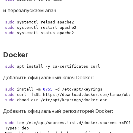
и перезапускаем апач
sudo
sudo
sudo
 systemctl status apache2
Docker
sudo
 apt install -y ca-certificates curl
Добавить официальный ключ Docker:
sudo
 install -m 
0755
-d
sudo
sudo
 chmod a+r /etc/apt/keyrings/docker.asc
Добавить официальный репозиторий Docker:
sudo
 tee /etc/apt/sources.list.d/docker.sources <<EOF

Types: deb
