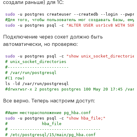
создали раньше) для 1С:
sudo
#Для того, чтобы пользователь мог создавать базы, ему
sudo
 -u postgres psql -c 
"ALTER USER usr1cv8 WITH SUP
Подключение через сокет должно быть 
автоматически, но проверяю:
sudo
 -u postgres psql -c 
"show unix_socket_directorie
# unix_socket_directories
#-------------------------
# /var/run/postgresql
#(1 row)
#drwxrwsr-x 2 postgres postgres 100 May 20 17:45 /var
Все верно. Теперь настроим доступ:
#Ищем месторасположение pg_hba.conf
sudo
 -u postgres psql -c 
"show hba_file;"
#              hba_file
# -------------------------------------
# /etc/postgresql/15/main/pg_hba.conf