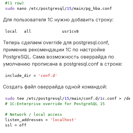
#(1 row)
sudo
 nano /etc/postgresql/
15
/main/pg_hba.conf
Для пользователя 1С нужно добавить строку:
local   all             usr1cv8                      
Теперь сделаем override для postgresql.conf, 
применив рекомендации 1С по настройке 
PostgreSQL. Сама возможность оверрайда по 
умолчанию прописана в postgresql.conf в строке:
include_dir = 
'conf.d'
Создать файл оверрайда одной командой:
sudo
 tee /etc/postgresql/
15
/main/conf.d/
1
c.conf > /de
# 1C:Enterprise override for PostgreSQL 15
# Network / local access
listen_addresses = 
'localhost'
ssl = off
