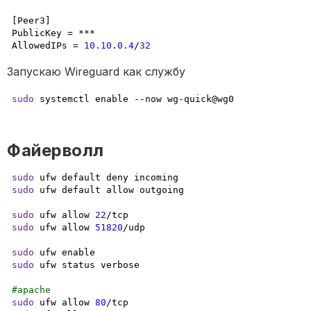
[Peer3]

PublicKey = ***

AllowedIPs = 
10.10
.
0.4
/
32
Запускаю Wireguard как службу
sudo
 systemctl enable --now wg-quick@wg0
Файерволл
sudo
sudo
 ufw default allow outgoing

sudo
 ufw allow 
22
sudo
 ufw allow 
51820
/udp

sudo
sudo
 ufw status verbose

#apache
sudo
 ufw allow 
80