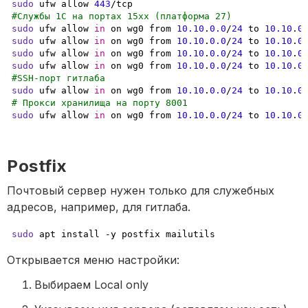
sudo
 ufw allow 
443
#Службы 1С на портах 15хх (платформа 27)
sudo
 ufw allow 
in
 on wg0 from 
10.10
.
0.0
/
24
 to 
10.10
.
0
sudo
 ufw allow 
in
 on wg0 from 
10.10
.
0.0
/
24
 to 
10.10
.
0
sudo
 ufw allow 
in
 on wg0 from 
10.10
.
0.0
/
24
 to 
10.10
.
0
sudo
 ufw allow 
in
 on wg0 from 
10.10
.
0.0
/
24
 to 
10.10
.
0
#SSH-порт гитлаба
sudo
 ufw allow 
in
 on wg0 from 
10.10
.
0.0
/
24
 to 
10.10
.
0
# Прокси хранилища на порту 8001 
sudo
 ufw allow 
in
 on wg0 from 
10.10
.
0.0
/
24
 to 
10.10
.
0
Postfix
Почтовый сервер нужен только для служебных 
адресов, например, для гитлаба.
sudo
 apt install -y postfix mailutils
Открывается меню настройки:
Выбираем Local only