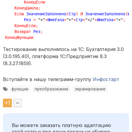
КонецЕсли
КонецЦикла
;
Если
 ЗначениеЗаполнено
(
Стр
)
И
 ЗначениеЗаполнено
(
И
        Рез 
=
"<"
+
ИмяУзла
+
">"
+
Стр
+
"</"
+
ИмяУзла
+
">"
;
КонецЕсли
;
Возврат
 Рез
;
КонецФункции
Тестирование выполнялось на 1С: Бухгалтерия 3.0
(3.0.195.40), платформа 1С:Предприятие 8.3
(8.3.27.1859).
Вступайте в нашу телеграмм-группу
Инфостарт
функция
преобразование
экранирование
+
1
–
Вы можете заказать платную адаптацию
этой статьи под ваши задачи на «Бирже