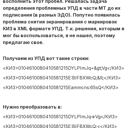
восполнить этот пробел. Решалась задача
определения проблемных УПД в части МТ до их
подписания (в разных ЭДО). Попутно появилась
проблема снятия экранирования с маркировок
КИЗ в XML формате УПД. Т.к. решения, которым я
мог бы воспользоваться, я не нашел, поэтому
предлагаю свое.
Получаем из УПД вот такие строки:
<КИЗ>0104610080410581215DYLPImJq=&gt;Vg</КИЗ>
<КИЗ>0104610080410581215E:BIFBXWcQ;&lt;</КИЗ>
<КИЗ>0104610080410581215Eammcns:65sQ</КИЗ>
Нужно преобразовать в:
<КИЗ>0104610080410581215DYLPImJq=>Vg</КИЗ>
<КИЗ>0104610080410581215E:BIFBXWcQ;<</КИЗ>