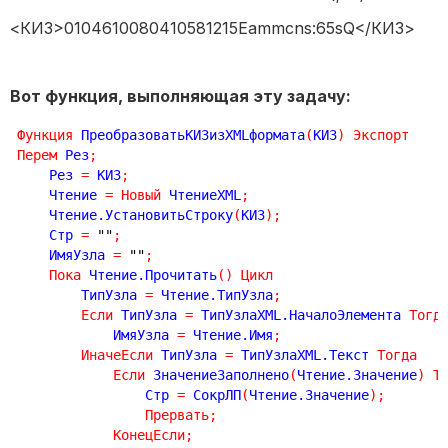
<КИЗ>0104610080410581215Eammcns:65sQ</КИЗ>
Вот функция, выполняющая эту задачу:
Функция
 ПреобразоватьКИЗизXMLформата
(
КИЗ
)
Экспорт
Перем
 Рез
;
    Рез 
=
 КИЗ
;
    Чтение 
=
Новый
 ЧтениеXML
;
    Чтение.УстановитьСтроку
(
КИЗ
)
;
    Стр 
=
""
;
    ИмяУзла 
=
""
;
Пока
 Чтение.Прочитать
(
)
Цикл
        ТипУзла 
=
 Чтение.ТипУзла
;
Если
 ТипУзла 
=
 ТипУзлаXML.НачалоЭлемента 
Тогд
            ИмяУзла 
=
 Чтение.Имя
;
ИначеЕсли
 ТипУзла 
=
 ТипУзлаXML.Текст 
Тогда
Если
 ЗначениеЗаполнено
(
Чтение.Значение
)
Т
                Стр 
=
 СокрЛП
(
Чтение.Значение
)
;
Прервать
;
КонецЕсли
;