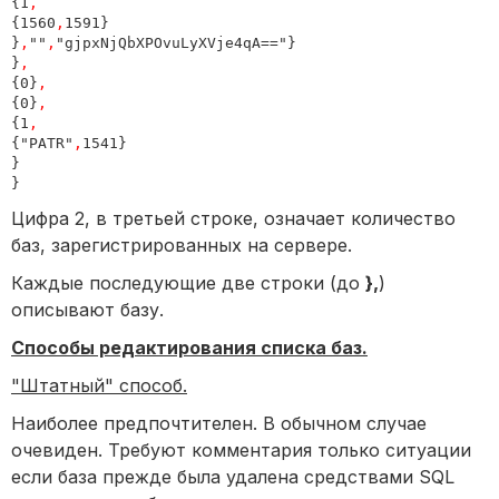
{1
,
{1560
,
1591}

}
,
""
,
"gjpxNjQbXPOvuLyXVje4qA=="}

}
,
{0}
,
{0}
,
{1
,
{"PATR"
,
1541}

}

Цифра 2, в третьей строке, означает количество
баз, зарегистрированных на сервере.
Каждые последующие две строки (до
},
)
описывают базу.
Способы редактирования списка баз.
"Штатный" способ.
Наиболее предпочтителен. В обычном случае
очевиден. Требуют комментария только ситуации
если база прежде была удалена средствами SQL