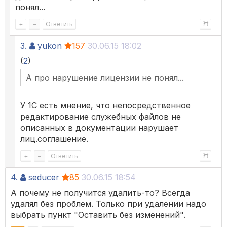
понял...
+
–
Ответить
3.
yukon
157
30.06.15 18:02
(
2
)
А про нарушение лицензии не понял...
У 1С есть мнение, что непосредственное
редактирование служебных файлов не
описанных в документации нарушает
лиц.соглашение.
+
–
Ответить
4.
seducer
85
30.06.15 18:54
А почему не получится удалить-то? Всегда
удалял без проблем. Только при удалении надо
выбрать пункт "Оставить без изменений".