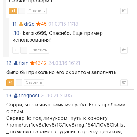
Сейчас проверил.
+
1
–
Ответить
11.
dr2c
45
01.07.15 11:18
(
10
) karpik666, Спасибо. Еще пример
использования!
+
–
Ответить
12.
fixin
4342
24.03.16 16:21
было бы прикольно его скриптом заполнять
+
1
–
Ответить
13.
theghost
26.10.21 21:05
Сорри, что вынул тему из гроба. Есть проблема
с этим.
Сервер 1с под линуксом, путь к конфигу
/home/usr1cv8/.1cv8/1C/1cv8/reg_1541/1CV8Clst.lst
_ поменял параметр, удалил строчку целиком,