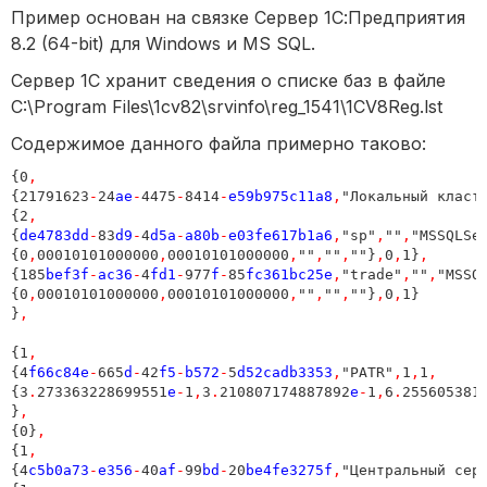
Пример основан на связке Cервер 1С:Предприятия
8.2 (64-bit) для Windows и MS SQL.
Сервер 1С хранит сведения о списке баз в файле
C:\Program Files\1cv82\srvinfo\reg_1541\1CV8Reg.lst
Содержимое данного файла примерно таково:
{0
,
{21791623
-
24
ae
-
4475
-
8414
-
e59b975c11a8
,
"Локальный класт
{2
,
{
de4783dd
-
83
d9
-
4
d5a
-
a80b
-
e03fe617b1a6
,
"sp"
,
""
,
"MSSQLSe
{0
,
00010101000000
,
00010101000000
,
""
,
""
,
""}
,
0
,
1}
,
{185
bef3f
-
ac36
-
4
fd1
-
977
f
-
85
fc361bc25e
,
"trade"
,
""
,
"MSSQ
{0
,
00010101000000
,
00010101000000
,
""
,
""
,
""}
,
0
,
1}

}
,
{1
,
{4
f66c84e
-
665
d
-
42
f5
-
b572
-
5
d52cadb3353
,
"PATR"
,
1
,
1
,
{3
.
273363228699551
e
-
1
,
3
.
210807174887892
e
-
1
,
6
.
255605381
}
,
{0}
,
{1
,
{4
c5b0a73
-
e356
-
40
af
-
99
bd
-
20
be4fe3275f
,
"Центральный сер