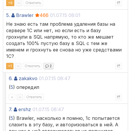
+
9
–
Ответить
5.
Brawler
466
01.07.15 08:01
Не знаю есть там проблема удаления базы на
сервере 1С или нет, но если есть и базу
грохнули в SQL напрямую, то кто же мешает
создать 100% пустую базу в SQL с тем же
именем и грохнуть ее снова но уже средствами
1С?
+
1
–
Ответить
2
6.
zakakvo
01.07.15 08:47
(
5
) опередил
+
–
Ответить
7.
ershz
01.07.15 08:47
(
5
) Brawler, насколько я помню, 1с попытается
слазить в эту базу, и авторизоваться в ней. А