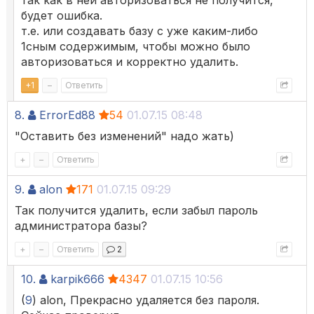
так как в ней авторизоваться не получится,
будет ошибка.
т.е. или создавать базу с уже каким-либо
1сным содержимым, чтобы можно было
авторизоваться и корректно удалить.
+
1
–
Ответить
8.
ErrorEd88
54
01.07.15 08:48
"Оставить без изменений" надо жать)
+
–
Ответить
9.
alon
171
01.07.15 09:29
Так получится удалить, если забыл пароль
администратора базы?
+
–
Ответить
2
10.
karpik666
4347
01.07.15 10:56
(
9
) alon, Прекрасно удаляется без пароля.