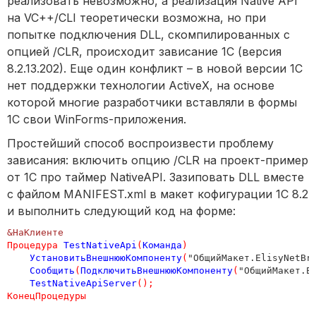
реализовать невозможно, а реализация Native API
на VC++/CLI теоретически возможна, но при
попытке подключения DLL, скомпилированных с
опцией /CLR, происходит зависание 1С (версия
8.2.13.202). Еще один конфликт – в новой версии 1С
нет поддержки технологии ActiveX, на основе
которой многие разработчики вставляли в формы
1С свои WinForms-приложения.
Простейший способ воспроизвести проблему
зависания: включить опцию /CLR на проект-пример
от 1С про таймер NativeAPI. Зазиповать DLL вместе
с файлом MANIFEST.xml в макет кофигурации 1С 8.2
и выполнить следующий код на форме:
&НаКлиенте
Процедура
TestNativeApi
(
Команда
)
УстановитьВнешнююКомпоненту
(
"ОбщийМакет.ElisyNetBr
Сообщить
(
ПодключитьВнешнююКомпоненту
(
"ОбщийМакет.E
TestNativeApiServer
();
КонецПроцедуры