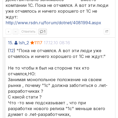
компании 1С. Пока не отчаялся. А вот эти люди
уже отчаялось и ничего хорошего от 1С не
ждут:
http://www.rsdn.ru/forum/dotnet/4081994.aspx
+
–
Ответить
1
15.
Ish_2
1117
17.12.10 08:16
(
12
) "Пока не отчаялся. А вот эти люди уже
отчаялось и ничего хорошего от 1С не ждут:"
Не то чтобы я был на стороне тех кто
отчаялся,НО:
Занимая монопольное положение на своем
рынке , почему "1с" должна заботиться о .net-
разработчиках ?
С какой стати ?
Что -то мне подсказывает , что при
разработке нового релиза "1с" меньше всего
думает о .net-разработчиках,