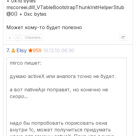
+ 0x1d bytes
mscoreei.dll!_VTableBootstrapThunkInitHelperStub
@0() + 0xc bytes
Может кому-то будет полезно
+
–
Ответить
7.
Elisy
959
16.12.10 06:30
mirco пишет:
думаю activeX или аналога точно не будет.
а вот nativeApi поправят, но конечно не
скоро...
надо бы попробовать порисовать окна
внутри 1с, может получиться придумать