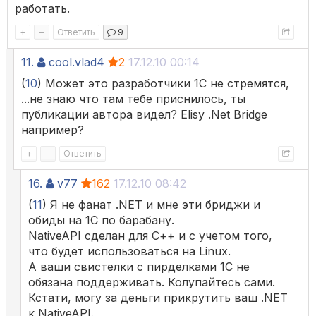
работать.
+
–
Ответить
9
11.
cool.vlad4
2
17.12.10 00:14
(
10
) Может это разработчики 1С не стремятся,
...не знаю что там тебе приснилось, ты
публикации автора видел? Elisy .Net Bridge
например?
+
–
Ответить
16.
v77
162
17.12.10 08:42
(
11
) Я не фанат .NET и мне эти бриджи и
обиды на 1С по барабану.
NativeAPI сделан для С++ и с учетом того,
что будет использоваться на Linux.
А ваши свистелки с пирделками 1С не
обязана поддерживать. Колупайтесь сами.
Кстати, могу за деньги прикрутить ваш .NET
к NativeAPI.