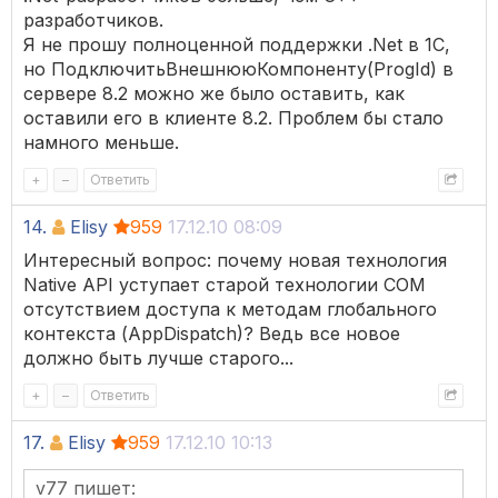
разработчиков.
Я не прошу полноценной поддержки .Net в 1С,
но ПодключитьВнешнююКомпоненту(ProgId) в
сервере 8.2 можно же было оставить, как
оставили его в клиенте 8.2. Проблем бы стало
намного меньше.
+
–
Ответить
14.
Elisy
959
17.12.10 08:09
Интересный вопрос: почему новая технология
Native API уступает старой технологии COM
отсутствием доступа к методам глобального
контекста (AppDispatch)? Ведь все новое
должно быть лучше старого...
+
–
Ответить
17.
Elisy
959
17.12.10 10:13
v77 пишет: