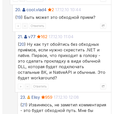
20.
cool.vlad4
2
17.12.10 10:44
(
19
) Быть может это обходной прием?
+
–
Ответить
21.
v77
162
17.12.10 11:04
(
20
) Ну как тут обойтись без обходных
приёмов, если нужно скрестить .NET и
native. Первое, что приходит в голову -
это сделать прокладку в виде обычной
DLL, которая будет подключать
остальные ВК, и NativeAPI и обычные. Это
будет workaround?
+
–
Ответить
23.
Elisy
959
17.12.10 12:08
(
21
) Извиняюсь, не заметил комментария
- это будет обходной путь. Мне бы