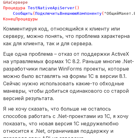
&НаСервере
Процедура
TestNativeApiServer
()
Сообщить
(
ПодключитьВнешнююКомпоненту
(
"ОбщийМакет.E
КонецПроцедуры
Комментируя код, относящийся к клиенту или
серверу, можно понять, что проблема характерна
как для клиента, так и для сервера.
Еще одна проблема – отказ от поддержки ActiveX
на управляемых формах 1С 8.2. Раньше многие .Net-
разработчики писали WinForms проекты, которые
можно было вставлять на формы 1С в версии 8.1.
Сейчас нужно использовать какие-то обходные
маневры, чтобы добиться одинакового со старой
версией результата.
Я не хочу сказать, что больше не осталось
способов работать с .Net-проектами из 1С, я хочу
показать, что новая версия 1С недружелюбно
относится к .Net, ограничивая поддержку и