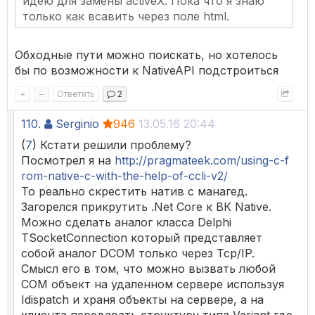
идею для замены activeX. Пока что я знаю
только как всавить через поле html.
Обходные пути можно поискать, но хотелось
бы по возможности к NativeAPI подстроиться
+
–
Ответить
2
110.
Serginio
946
13.05.16 20:44
(
7
) Кстати решили проблему?
Посмотрел я на
http://pragmateek.com/using-c-f
rom-native-c-with-the-help-of-ccli-v2/
То реально скрестить натив с манагед.
Загорелся прикрутить .Net Core к ВК Native.
Можно сделать аналог класса Delphi
TSocketConnection который представляет
собой аналог DCOM только через Tcp/IP.
Смысл его в том, что можно вызвать любой
COM объект на удаленном сервере используя
Idispatch и храня объекты на сервере, а на