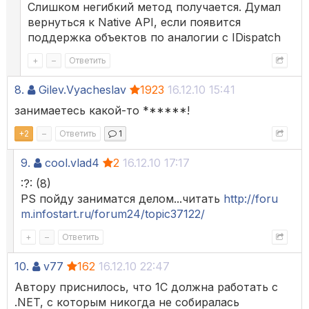
Слишком негибкий метод получается. Думал
вернуться к Native API, если появится
поддержка объектов по аналогии с IDispatch
+
–
Ответить
8.
Gilev.Vyacheslav
1923
16.12.10 15:41
занимаетесь какой-то ******!
+
2
–
Ответить
1
9.
cool.vlad4
2
16.12.10 17:17
:?: (8)
PS пойду заниматся делом...читать
http://foru
m.infostart.ru/forum24/topic37122/
+
–
Ответить
10.
v77
162
16.12.10 22:47
Автору приснилось, что 1С должна работать с
.NET, с которым никогда не собиралась