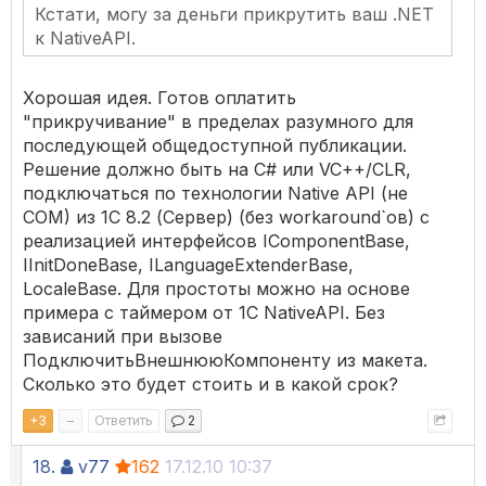
Кстати, могу за деньги прикрутить ваш .NET
к NativeAPI.
Хорошая идея. Готов оплатить
"прикручивание" в пределах разумного для
последующей общедоступной публикации.
Решение должно быть на C# или VC++/CLR,
подключаться по технологии Native API (не
COM) из 1С 8.2 (Сервер) (без workaround`ов) с
реализацией интерфейсов IComponentBase,
IInitDoneBase, ILanguageExtenderBase,
LocaleBase. Для простоты можно на основе
примера с таймером от 1С NativeAPI. Без
зависаний при вызове
ПодключитьВнешнююКомпоненту из макета.
Сколько это будет стоить и в какой срок?
+
3
–
Ответить
2
18.
v77
162
17.12.10 10:37