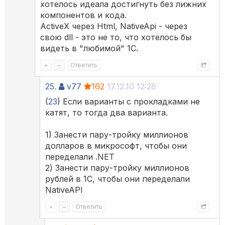
хотелось идеала достигнуть без лижних
компонентов и кода.
ActiveX через Html, NativeApi - через
свою dll - это не то, что хотелось бы
видеть в "любимой" 1С.
+
–
Ответить
25.
v77
162
17.12.10 12:26
(
23
) Если варианты с прокладками не
катят, то тогда два варианта.
1) Занести пару-тройку миллионов
долларов в микрософт, чтобы они
переделали .NET
2) Занести пару-тройку миллионов
рублей в 1С, чтобы они переделали
NativeAPI
+
–
Ответить