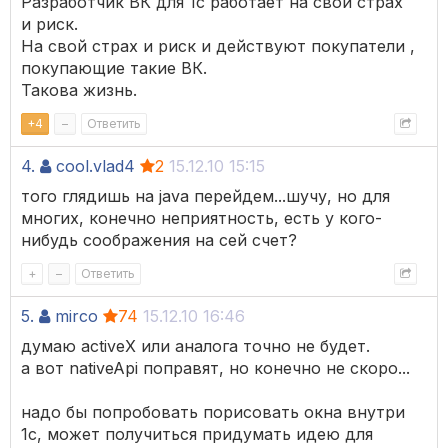
Разработчик ВК для 1с работает на свой страх
и риск.
На свой страх и риск и действуют покупатели ,
покупающие такие ВК.
Такова жизнь.
+
4
–
Ответить
4.
cool.vlad4
2
15.12.10 15:15
того глядишь на java перейдем...шучу, но для
многих, конечно неприятность, есть у кого-
нибудь соображения на сей счет?
+
–
Ответить
5.
mirco
74
15.12.10 16:46
думаю activeX или аналога точно не будет.
а вот nativeApi поправят, но конечно не скоро...
надо бы попробовать порисовать окна внутри
1с, может получиться придумать идею для