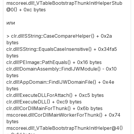
mscoreei.dll!_VTableBootstrapThunkInitHelperStub
@0() + 0xc bytes
или
> clr.dll!SString::CaseCompareHelper() + 0x2a
bytes
clr.dll!SString::EqualsCaseInsensitive() + 0x34fa5
bytes
clr.dll!PEImage::PathEquals() + 0x16 bytes
clr.dll!DomainAssembly::FindIJWModule() - 0x10
bytes
clr.dll!AppDomain::FindIJWDomainFile() + 0x4e
bytes
clr.dll!ExecuteDLLForAttach() + 0xc5 bytes
clr.dll!ExecuteDLL() + 0xc9 bytes
clr.dll!CorDllMainForThunk() + 0x6b bytes
mscoreei.dll!CorDllMainWorkerForThunk() + 0x74
bytes
mscoreei.dll!_VTableBootstrapThunkInitHelper@4()