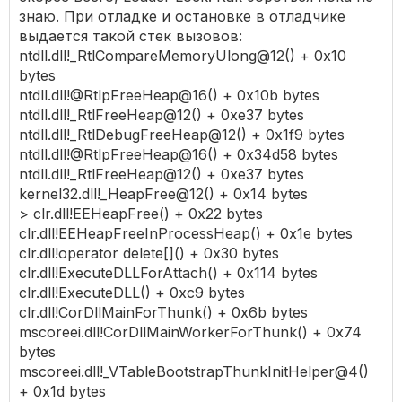
знаю. При отладке и остановке в отладчике
выдается такой стек вызовов:
ntdll.dll!_RtlCompareMemoryUlong@12() + 0x10
bytes
ntdll.dll!@RtlpFreeHeap@16() + 0x10b bytes
ntdll.dll!_RtlFreeHeap@12() + 0xe37 bytes
ntdll.dll!_RtlDebugFreeHeap@12() + 0x1f9 bytes
ntdll.dll!@RtlpFreeHeap@16() + 0x34d58 bytes
ntdll.dll!_RtlFreeHeap@12() + 0xe37 bytes
kernel32.dll!_HeapFree@12() + 0x14 bytes
> clr.dll!EEHeapFree() + 0x22 bytes
clr.dll!EEHeapFreeInProcessHeap() + 0x1e bytes
clr.dll!operator delete[]() + 0x30 bytes
clr.dll!ExecuteDLLForAttach() + 0x114 bytes
clr.dll!ExecuteDLL() + 0xc9 bytes
clr.dll!CorDllMainForThunk() + 0x6b bytes
mscoreei.dll!CorDllMainWorkerForThunk() + 0x74
bytes
mscoreei.dll!_VTableBootstrapThunkInitHelper@4()
+ 0x1d bytes