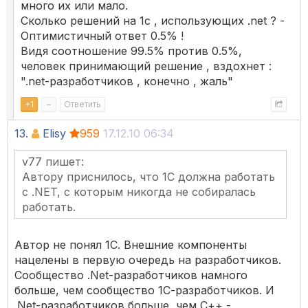
много их или мало.
Сколько решений на 1с , использующих .net ? -
Оптимистичный ответ 0.5% !
Видя соотношение 99.5% против 0.5%,
человек принимающий решение , вздохнет :
".net-разработчиков , конечно , жаль"
+
1
–
Ответить
13.
Elisy
959
17.12.10 06:34
v77 пишет:
Автору приснилось, что 1С должна работать
с .NET, с которым никогда не собиралась
работать.
Автор не понял 1С. Внешние компоненты
нацелены в первую очередь на разработчиков.
Сообщество .Net-разработчиков намного
больше, чем сообщество 1С-разработчиков. И
.Net-разработчиков больше, чем С++ -