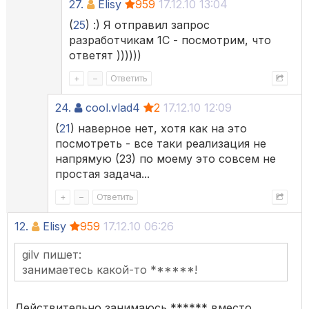
27.
Elisy
959
17.12.10 13:04
(
25
) :) Я отправил запрос
разработчикам 1С - посмотрим, что
ответят ))))))
+
–
Ответить
24.
cool.vlad4
2
17.12.10 12:09
(
21
) наверное нет, хотя как на это
посмотреть - все таки реализация не
напрямую (23) по моему это совсем не
простая задача...
+
–
Ответить
12.
Elisy
959
17.12.10 06:26
gilv пишет:
занимаетесь какой-то ******!
Действительно занимаюсь ****** вместо