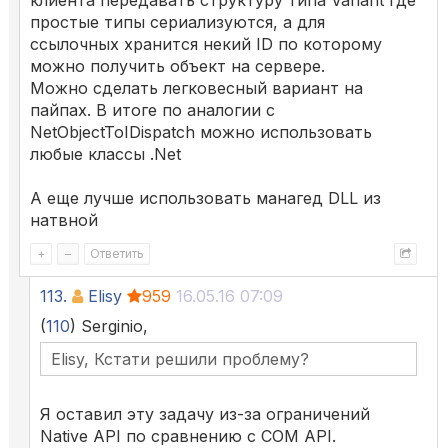
клиента передавать структуру типа Variant где
простые типы сериализуются, а для
ссылочных хранится некий ID по которому
можно получить объект на сервере.
Можно сделать легковесный вариант на
пайпах. В итоге по аналогии с
NetObjectToIDispatch можно использовать
любые классы .Net
А еще лучше использовать манагед DLL из
натвной
+
–
Ответить
113.
Elisy
959
16.05.16 07:09
(
110
) Serginio,
Elisy, Кстати решили проблему?
Я оставил эту задачу из-за ограничений
Native API по сравнению с COM API.