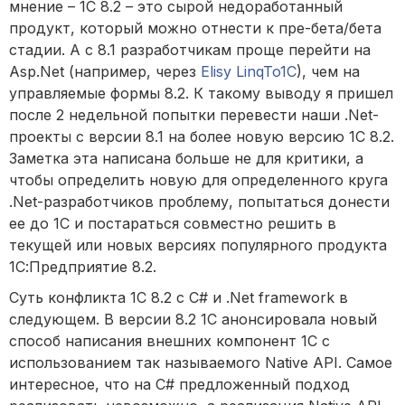
мнение – 1С 8.2 – это сырой недоработанный
продукт, который можно отнести к пре-бета/бета
стадии. А с 8.1 разработчикам проще перейти на
Asp.Net (например, через
Elisy LinqTo1C
), чем на
управляемые формы 8.2. К такому выводу я пришел
после 2 недельной попытки перевести наши .Net-
проекты с версии 8.1 на более новую версию 1С 8.2.
Заметка эта написана больше не для критики, а
чтобы определить новую для определенного круга
.Net-разработчиков проблему, попытаться донести
ее до 1С и постараться совместно решить в
текущей или новых версиях популярного продукта
1С:Предприятие 8.2.
Суть конфликта 1С 8.2 с C# и .Net framework в
следующем. В версии 8.2 1С анонсировала новый
способ написания внешних компонент 1С с
использованием так называемого Native API. Самое
интересное, что на C# предложенный подход