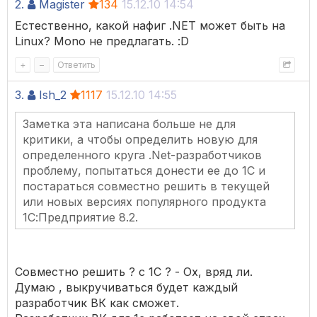
2.
Magister
134
15.12.10 14:54
Естественно, какой нафиг .NET может быть на
Linux? Mono не предлагать. :D
+
–
Ответить
3.
Ish_2
1117
15.12.10 14:55
Заметка эта написана больше не для
критики, а чтобы определить новую для
определенного круга .Net-разработчиков
проблему, попытаться донести ее до 1С и
постараться совместно решить в текущей
или новых версиях популярного продукта
1С:Предприятие 8.2.
Совместно решить ? с 1С ? - Ох, вряд ли.
Думаю , выкручиваться будет каждый
разработчик ВК как сможет.