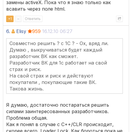
замены activeX. Пока что я знаю только как
всавить через поле html.
+
1
–
Ответить
6.
Elisy
959
16.12.10 06:27
Совместно решить ? с 1С ? - Ох, вряд ли.
Думаю , выкручиваться будет каждый
разработчик ВК как сможет.
Разработчик ВК для 1с работает на свой
страх и риск.
На свой страх и риск и действуют
покупатели , покупающие такие ВК.
Такова жизнь.
Я думаю, достаточно постараться решить
силами заинтересованных разработчиков.
Проблема общая.
Как я понял в случае с C++/CLR происходит,
скорее всего, Loader Lock. Как бороться пока не