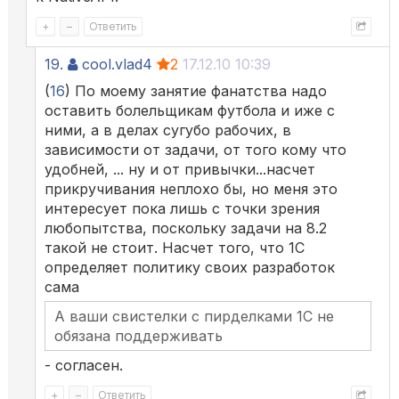
+
–
Ответить
19.
cool.vlad4
2
17.12.10 10:39
(
16
) По моему занятие фанатства надо
оставить болельщикам футбола и иже с
ними, а в делах сугубо рабочих, в
зависимости от задачи, от того кому что
удобней, ... ну и от привычки...насчет
прикручивания неплохо бы, но меня это
интересует пока лишь с точки зрения
любопытства, поскольку задачи на 8.2
такой не стоит. Насчет того, что 1С
определяет политику своих разработок
сама
А ваши свистелки с пирделками 1С не
обязана поддерживать
- согласен.
+
–
Ответить