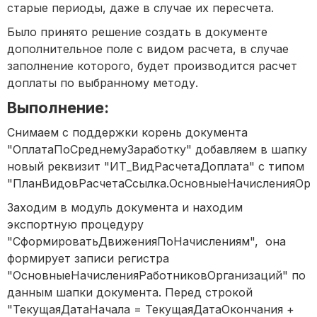
старые периоды, даже в случае их пересчета.
Было принято решение создать в документе
дополнительное поле с видом расчета, в случае
заполнение которого, будет производится расчет
доплаты по выбранному методу.
Выполнение:
Снимаем с поддержки корень документа
"ОплатаПоСреднемуЗаработку" добавляем в шапку
новый реквизит "ИТ_ВидРасчетаДоплата" с типом
"ПланВидовРасчетаСсылка.ОсновныеНачисленияОрг
Заходим в модуль документа и находим
экспортную процедуру
"СформироватьДвиженияПоНачислениям", она
формирует записи регистра
"ОсновныеНачисленияРаботниковОрганизаций" по
данным шапки документа. Перед строкой
"ТекущаяДатаНачала = ТекущаяДатаОкончания +