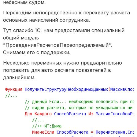
небесным судом.
Переходим непосредственно к перехвату расчета
основных начислений сотрудника.
Тут спасибо 1С, нам предоставили специальный
общий модуль
"ПроведениеРасчетовПереопределяемый".
Снимаем его с поддержки.
Несколько переменных нужно предварительно
поправить для авто расчета показателей в
дальнейшем.
Функция
 ПолучитьСтруктуруНеобходимыхДанных
(
МассивСпос
//...
// данный Если... необходимо пополнять при по
// видов расчета, которые не укладываются ни 
Для
Каждого
 СпособРасчета 
Из
 МассивСпособовРа
//...
//++ ИТ:Дима	
ИначеЕсли
 СпособРасчета 
=
 Перечисления.Спо