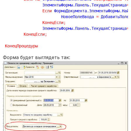
		ЭлементыФормы.Панель.ТекущаяСтраница
=
Если
 ФормаДокумента.ЭлементыФормы.Най
			НовоеПолеВвода 
=
 ДобавитьПоле
КонецЕсли
;
		ЭлементыФормы.Панель.ТекущаяСтраница
=
КонецЕсли
;
КонецПроцедуры
Форма будет выглядеть так: