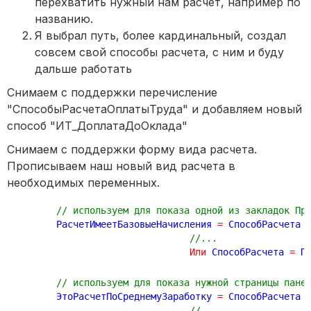
перехватить нужный нам расчет, например по
названию.
Я выбрал путь, более кардинальный, создал
совсем свой способы расчета, с ним и буду
дальше работать
Снимаем с поддержки перечисление
"СпособыРасчетаОплатыТруда" и добавляем новый
способ "ИТ_ДоплатаДоОклада"
Снимаем с поддержки форму вида расчета.
Прописываем наш новый вид расчета в
необходимых переменных.
// используем для показа одной из закладок Пр
	РасчетИмеетБазовыеНачисления 
=
 СпособРасчета 
//...
Или
 СпособРасчета 
=
 П
// используем для показа нужной страницы пане
	ЭтоРасчетПоСреднемуЗаработку 
=
 СпособРасчета 
//.