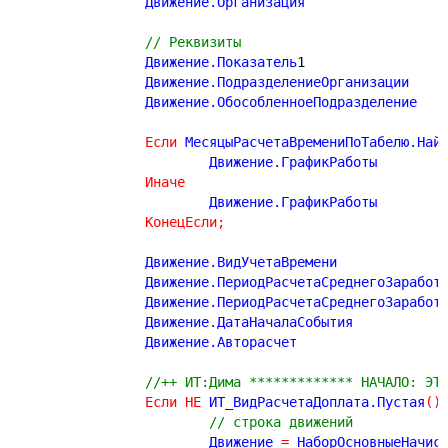
		Движение.Орган
// Реквизиты
		Движение.Показатель
1
		Движение.Подразделение
		Движение.Обособленное
Если
 МесяцыРасчетаВремениПоТабелю.Най
			Движение.
Иначе
			Движение.
КонецЕсли
;
		Движение.ВидУч
		Движение.ПериодРасчетаСреднегоЗаработ
		Движение.ДатаН
		Движение.Ав
//++ ИТ:Дима ************* НАЧАЛО: ЭТ
Если
НЕ
 ИТ_ВидРасчетаДоплата.Пустая
(
)
// строка движений
			Движение 
=
 НаборОсновныеНачис