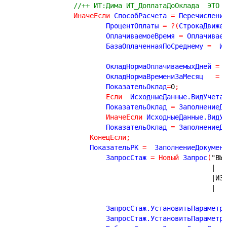
//++ ИТ:Дима ИТ_ДоплатаДоОклада  ЭТО 
ИначеЕсли
 СпособРасчета 
=
 Перечислени
			ПроцентОплаты 
=
?
(
СтрокаДвиже
			ОплачиваемоеВремя 
=
 Оплачивае
			БазаОплаченнаяПоСреднему 
=
  И
			ОкладНормаОплачиваемыхДней 
=
 
			ОкладНормаВремениЗаМесяц   
=
			ПоказательОклад
=
0
;
Если
  ИсходныеДанные.ВидУчета
			ПоказательОклад 
=
 ЗаполнениеД
ИначеЕсли
 ИсходныеДанные.ВидУ
			ПоказательОклад 
=
 ЗаполнениеД
КонецЕсли
;
		    ПоказательРК 
=
  ЗаполнениеДокумен
			ЗапросСтаж 
=
Новый
 Запрос
(
"ВЫ
|ИЗ
			ЗапросСтаж.УстановитьПараметр
			ЗапросСтаж.УстановитьПараметр