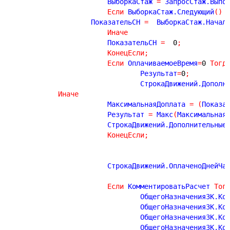
			ВыборкаСтаж 
=
 ЗапросСтаж.Выпо
Если
 ВыборкаСтаж.Следующий
(
)
		    ПоказательСН 
=
  ВыборкаСтаж.Начал
Иначе
			ПоказательСН 
=
0
;
КонецЕсли
;
Если
 ОплачиваемоеВремя
=
0
Тогд
				Результат
=
0
;
				СтрокаДвижений.Допол
Иначе
			МаксимальнаяДоплата 
=
(
Показа
			Результат 
=
 Макс
(
Максимальная
			СтрокаДвижений.Дополнительные
КонецЕсли
;
			СтрокаДвижений.ОплаченоДнейЧа
Если
 КомментироватьРасчет 
Тог
				ОбщегоНазначенияЗК.К
				ОбщегоНазначенияЗК.К
				ОбщегоНазначенияЗК.К
				ОбщегоНазначенияЗК.К