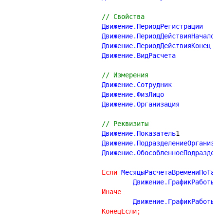
// Свойства
			Дв
		
			Дв
			Движ
// Измерения
			Движе
			Движе
			Движен
// Реквизиты
			Движение.Показатель
1
Если
 МесяцыРасчетаВремениПоТа
	
Иначе
	
КонецЕсли
;