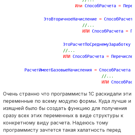
Или
 СпособРасчета 
=
 Пере
		ЭтоВторичноеНачисление 
=
 СпособРасчет
//...
ИЛИ
 СпособРасчета 
=
 П
			ЭтоРасчетПоСреднемуЗаработку 
//...
ИЛИ
 СпособРасчета 
=
 Перечисле
	РасчетИмеетБазовыеНачисления 
=
 СпособРасчета 
//...
ИЛИ
 СпособРас
Очень странно что программисты 1С раскидали эти
переменные по всему модулю формы. Куда лучше и
изящней было бы создать функцию для получения
сразу всех этих переменных в виде структуры к
конкретному виду расчета. Надеюсь тому
программисту зачтется такая халатность перед