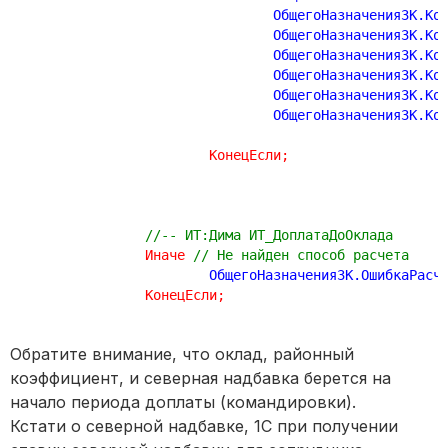
				ОбщегоНазначенияЗК.К
				ОбщегоНазначенияЗК.К
				ОбщегоНазначенияЗК.К
				ОбщегоНазначенияЗК.К
				ОбщегоНазначенияЗК.К
				ОбщегоНазначенияЗК.К
КонецЕсли
;
//-- ИТ:Дима ИТ_ДоплатаДоОклада
Иначе
// Не найден способ расчета
			ОбщегоНазначенияЗК.ОшибкаРасч
КонецЕсли
;
Обратите внимание, что оклад, районный
коэффициент, и северная надбавка берется на
начало периода доплаты (командировки).
Кстати о северной надбавке, 1С при получении