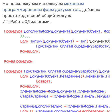
Но поскольку мы используем
механизм
программирования форм документов
, добавлю
просто код в свой общий модуль
ИТ_РаботаСДиалогами.
Процедура
 ДополнитьФормуДокумента
(
ДокументОбъект
,
 Фор
//...
Если
 ТипЗнч
(
ДокументОбъект
)
=
 Тип
(
"ДокументОб
		ПриОткрытии_ОплатаПоСреднемуЗаработку
КонецЕсли
;
КонецПроцедуры
Процедура
 ПриОткрытии_ОплатаПоСреднемуЗаработку
(
Докум
Если
 ДокументОбъект.Метаданные
(
)
.Реквизиты.На
Возврат
;
КонецЕсли
;
	ЭлементыФормы
=
ФормаДокумента.ЭлементыФормы
;
	СтараяСтраница 
=
 ЭлементыФормы.Панель.Текущая
	СтраницаДополнительно 
=
 ЭлементыФормы.Панель.
Если
НЕ
 СтраницаДополнительно
=
Неопределено
То