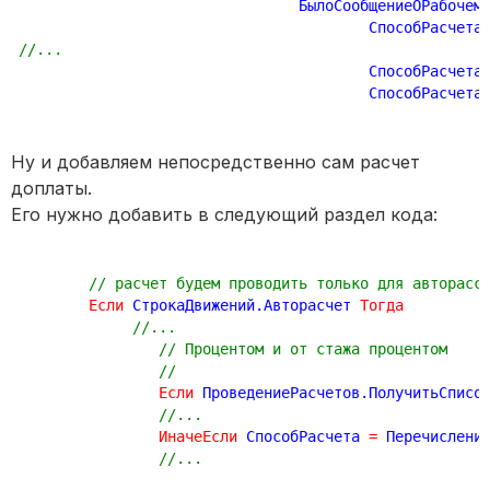
				БылоСообщениеОРабоче
					СпособРасчета
//...
					СпособРасчета
					СпособРасчета
Ну и добавляем непосредственно сам расчет
доплаты.
Его нужно добавить в следующий раздел кода:
// расчет будем проводить только для авторасс
Если
 СтрокаДвижений.Авторасчет 
Тогда
//...
// Процентом и от стажа процентом
//	
Если
 ПроведениеРасчетов.ПолучитьСписо
//...
ИначеЕсли
 СпособРасчета 
=
 Перечислени
//...