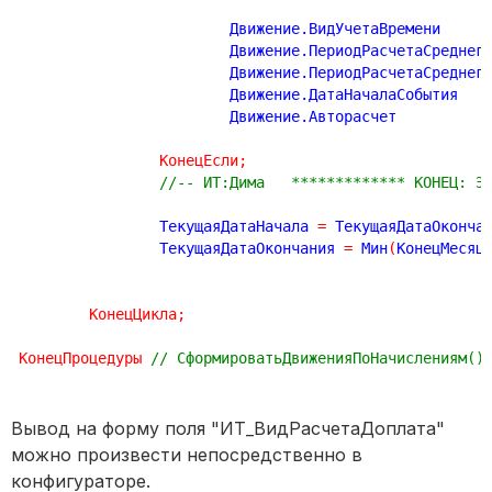
			Движ
			Движение.ПериодРасчетаСредне
			Дв
			Движ
КонецЕсли
;
//-- ИТ:Дима   ************* КОНЕЦ: Э
		ТекущаяДатаНачала 
=
 ТекущаяДатаОконча
		ТекущаяДатаОкончания 
=
 Мин
(
КонецМесяц
КонецЦикла
;
КонецПроцедуры
// СформироватьДвиженияПоНачислениям()
Вывод на форму поля "ИТ_ВидРасчетаДоплата"
можно произвести непосредственно в
конфигураторе.