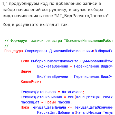
1;" продублируем код по добавлению записи в
набор начислений сотруднику, в случае выбора
вида начисления в поле "ИТ_ВидРасчетаДоплата".
Код в результате выглядит так:
// Формирует записи регистра "ОсновныеНачисленияРабот
//
Процедура
 СформироватьДвиженияПоНачислениям
(
ВыборкаПо
Если
 ВыборкаПоШапкеДокумента.СуммированныйУче
		ВидУчетаВремени 
=
 Перечисления.ВидыУч
Иначе
		ВидУчетаВремени 
=
 Перечисления.ВидыУч
КонецЕсли
;
	ТекущаяДатаНачала 
=
 ДатаНачала
;
	ТекущаяДатаОкончания 
=
 Мин
(
КонецМесяца
(
Текуща
	МассивДат 
=
Новый
 Массив
;
Пока
 ТекущаяДатаНачала 
<
=
 ТекущаяДатаОкончани
		МассивДат.Добавить
(
НачалоМесяца
(
Текущ