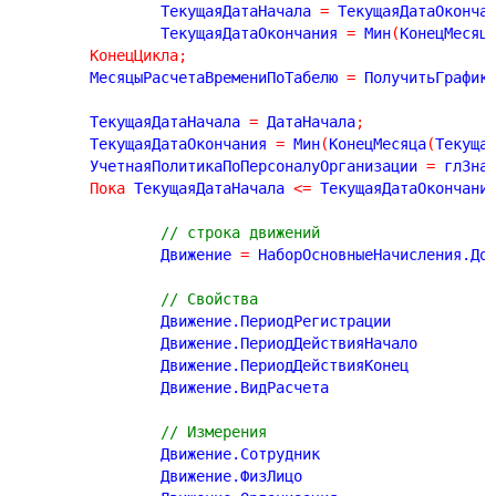
		ТекущаяДатаНачала 
=
 ТекущаяДатаОконча
		ТекущаяДатаОкончания 
=
 Мин
(
КонецМесяц
КонецЦикла
;
	МесяцыРасчетаВремениПоТабелю 
=
 ПолучитьГрафик
	ТекущаяДатаНачала 
=
 ДатаНачала
;
	ТекущаяДатаОкончания 
=
 Мин
(
КонецМесяца
(
Текуща
	УчетнаяПолитикаПоПерсоналуОрганизации 
=
 глЗна
Пока
 ТекущаяДатаНачала 
<
=
 ТекущаяДатаОкончани
// строка движений
		Движение 
=
 НаборОсновныеНачисления.До
// Свойства
		Движение.Перио
		Движение.ПериодДействияН
		Движение.ПериодДействияК
		Движение.Ви
// Измерения
		Движение.Со
		Движение.Ф