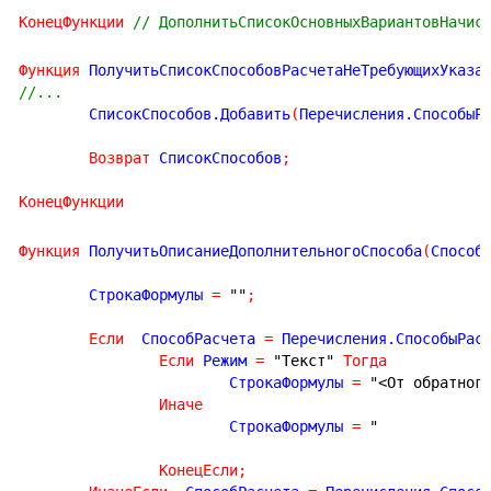
КонецФункции
// ДополнитьСписокОсновныхВариантовНачис
Функция
 ПолучитьСписокСпособовРасчетаНеТребующихУказа
//...
	СписокСпособов.Добавить
(
Перечисления.СпособыР
Возврат
 СписокСпособов
;
КонецФункции
Функция
 ПолучитьОписаниеДополнительногоСпособа
(
Способ
	СтрокаФормулы 
=
""
;
Если
  СпособРасчета 
=
 Перечисления.СпособыРас
Если
 Режим 
=
"Текст"
Тогда
			СтрокаФормулы 
=
"<От обратног
Иначе
			СтрокаФормулы 
=
"
КонецЕсли
;