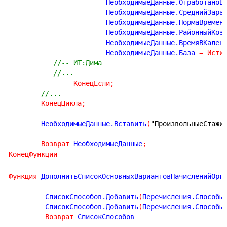
			НеобходимыеДанные.ОтработаноВ
			НеобходимыеДанные.СреднийЗара
			НеобходимыеДанные.НормаВремен
			НеобходимыеДанные.РайонныйКо
			НеобходимыеДанные.ВремяВКален
			НеобходимыеДанные.База 
=
Исти
//-- ИТ:Дима
//...
КонецЕсли
;
//...	
КонецЦикла
;
	НеобходимыеДанные.Вставить
(
"ПроизвольныеСтажи
Возврат
 НеобходимыеДанные
;
КонецФункции
Функция
 ДополнитьСписокОсновныхВариантовНачисленийОрг
	 СписокСпособов.Добавить
(
Перечисления.Способы
	 СписокСпособов.Добавить
(
Перечисления.Способы
Возврат
 СписокСпособов
