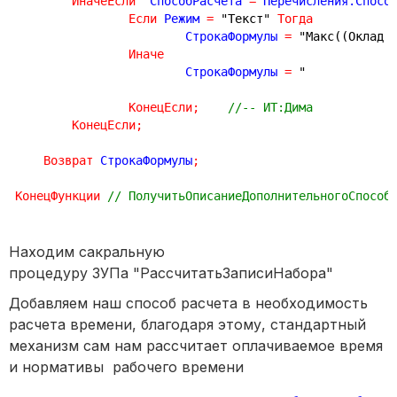
ИначеЕсли
  СпособРасчета 
=
 Перечисления.Спосо
Если
 Режим 
=
"Текст"
Тогда
			СтрокаФормулы 
=
"Макс((Оклад 
Иначе
			СтрокаФормулы 
=
"
КонецЕсли
;
//-- ИТ:Дима
КонецЕсли
;
Возврат
 СтрокаФормулы
;
КонецФункции
// ПолучитьОписаниеДополнительногоСпособ
Находим сакральную
процедуру ЗУПа "РассчитатьЗаписиНабора"
Добавляем наш способ расчета в необходимость
расчета времени, благодаря этому, стандартный
механизм сам нам рассчитает оплачиваемое время
и нормативы рабочего времени