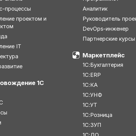
с-процессы
Аналитик
ление проектом и
Руководитель прое
уктом
DevOps-инженер
нда
Партнерские курсы
ление IT
Маркетплейс
ектура
1С:Бухгалтерия
азвитие
1С:ERP
овождение 1С
1С:КА
1С:УНФ
С
1С:УТ
исы
1С:Розница
и
1С:ЗУП
ы
1С:ДО