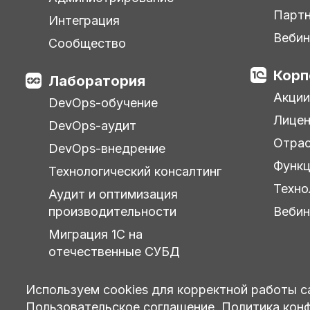
Парт
Интеграция
Веби
Сообщество
Корп
Лаборатория
Акции
DevOps-обучение
Лицен
DevOps-аудит
Отра
DevOps-внедрение
Функц
Технологический консалтинг
Техно
Аудит и оптимизация
производительности
Веби
Миграция 1С на
отечественные СУБД
Используем cookies для корректной работы с
Пользовательское соглашение.
Политика кон