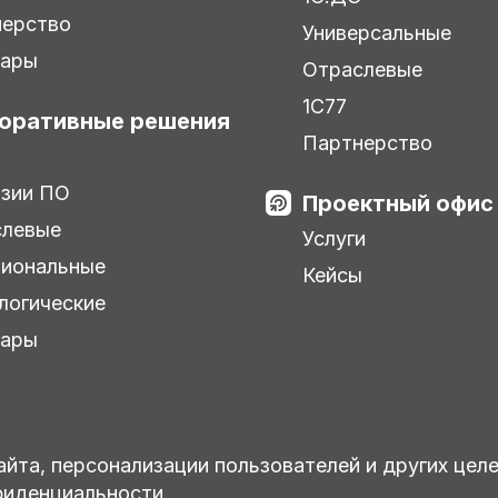
нерство
Универсальные
нары
Отраслевые
1С77
оративные решения
Партнерство
зии ПО
Проектный офис
слевые
Услуги
иональные
Кейсы
логические
нары
айта, персонализации пользователей и других цел
фиденциальности.