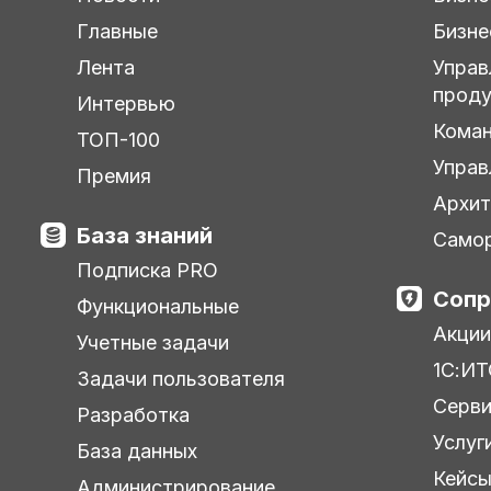
Главные
Бизне
Лента
Управ
прод
Интервью
Кома
ТОП-100
Управ
Премия
Архит
База знаний
Самор
Подписка PRO
Сопр
Функциональные
Акции
Учетные задачи
1С:ИТ
Задачи пользователя
Серв
Разработка
Услуг
База данных
Кейс
Администрирование