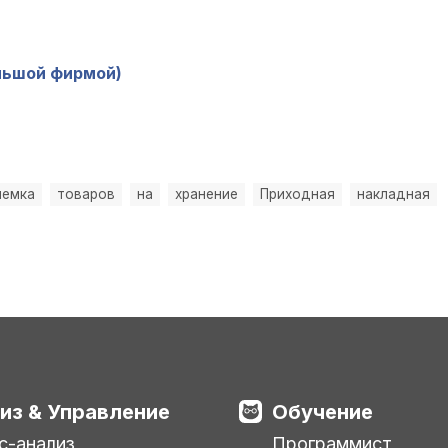
льшой фирмой)
иемка
товаров
на
хранение
Приходная
накладная
из & Управление
Обучение
с-анализ
Программист