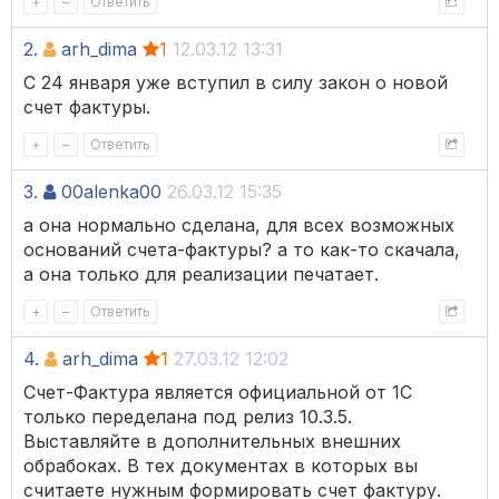
+
–
Ответить
2.
arh_dima
1
12.03.12 13:31
С 24 января уже вступил в силу закон о новой
счет фактуры.
+
–
Ответить
3.
00alenka00
26.03.12 15:35
а она нормально сделана, для всех возможных
оснований счета-фактуры? а то как-то скачала,
а она только для реализации печатает.
+
–
Ответить
4.
arh_dima
1
27.03.12 12:02
Счет-Фактура является официальной от 1С
только переделана под релиз 10.3.5.
Выставляйте в дополнительных внешних
обрабоках. В тех документах в которых вы
считаете нужным формировать счет фактуру.