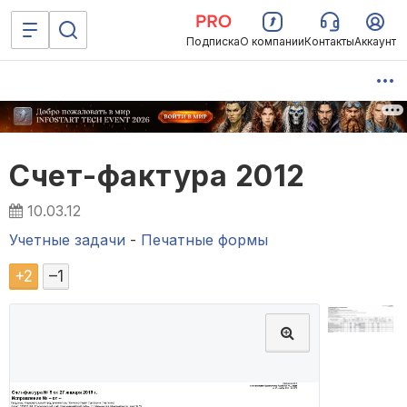
Подписка
О компании
Контакты
Аккаунт
Счет-фактура 2012
10.03.12
Учетные задачи
-
Печатные формы
+
2
–
1