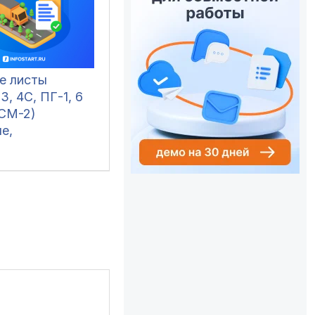
е листы
3, 4С, ПГ-1, 6
ЭСМ-2)
е,
ельные,
пальные и
е, в том числе
дивидуальных
инимателей