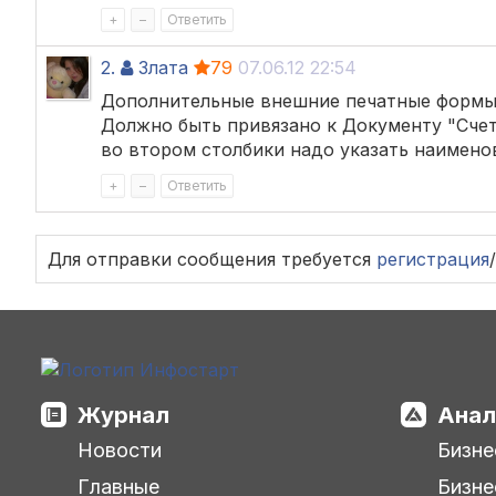
+
–
Ответить
2.
Злата
79
07.06.12 22:54
Дополнительные внешние печатные формы
Должно быть привязано к Документу "Счет
во втором столбики надо указать наимено
+
–
Ответить
Для отправки сообщения требуется
регистрация
/
Журнал
Анал
Новости
Бизне
Главные
Бизне