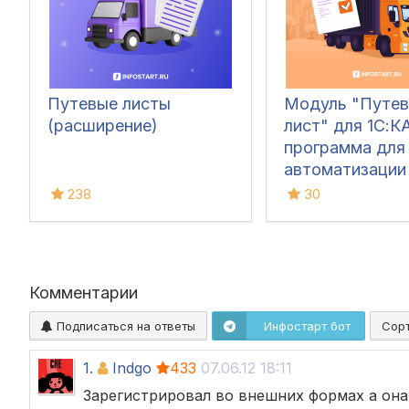
Путевые листы
Модуль "Путев
(расширение)
лист" для 1С:КА
программа для
автоматизации
путевых листов
238
30
Комментарии
Подписаться на ответы
Инфостарт бот
Сор
1.
Indgo
433
07.06.12 18:11
Зарегистрировал во внешних формах а она не