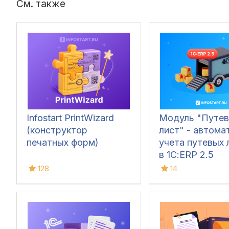
См. также
Infostart PrintWizard
Модуль "Путев
(конструктор
лист" - автома
печатных форм)
учета путевых 
в 1С:ERP 2.5
128
14