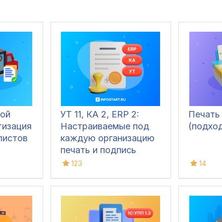
ой
УТ 11, КА 2, ERP 2:
Печать
тизация
Настраиваемые под
(подхо
листов
каждую организацию
печать и подпись
ответственных лиц в
123
14
печатных формах
(ТОРГ-12, Счёт-
фактура, УПД, УКД,
Заказ клиента, Акт
сверки, М-15 и др.)