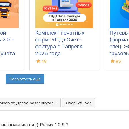
ой
Комплект печатных
Путевы
 2.5 -
форм: УПД+Счет-
(форма 
фактура с 1 апреля
спец, 
 учета
2026 года
грузовы
 в 1С
строит
48
86
муници
легковы
Посмотреть ещё
для ин
предпр
тировка:
Древо развёрнутое
Свернуть все
 появляется ;( Релиз 1.0.9.2