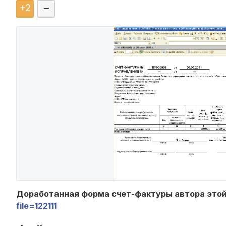
+
2
–
Доработанная форма счет-фактуры автора это
file=122111