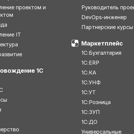
ление проектом и
Руководитель прое
уктом
DevOps-инженер
нда
Партнерские курсы
ление IT
Маркетплейс
ектура
1С:Бухгалтерия
азвитие
1С:ERP
овождение 1С
1С:КА
1С:УНФ
С
1С:УТ
исы
1С:Розница
и
1С:ЗУП
ы
1С:ДО
нерство
Универсальные