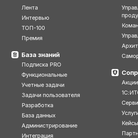
Лента
Управ
прод
Интервью
Кома
ТОП-100
Управ
Премия
Архит
База знаний
Самор
Подписка PRO
Сопр
Функциональные
Акции
Учетные задачи
1С:ИТ
Задачи пользователя
Серв
Разработка
Услуг
База данных
Кейс
Администрирование
Парт
Интеграция