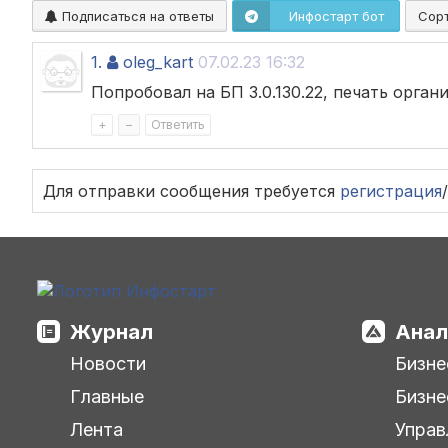
Подписаться на ответы
Инфостарт бот
Сор
1.
oleg_kart
07.02.23 16:32
Попробовал на БП 3.0.130.22, печать орга
+
–
Ответить
Для отправки сообщения требуется
регистрация
/
Журнал
Анал
Новости
Бизне
Главные
Бизне
Лента
Управ