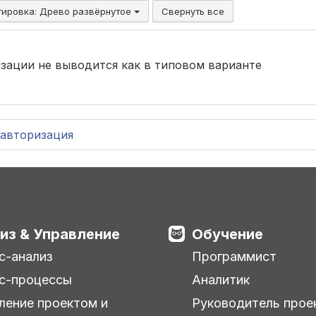
тировка:
Древо развёрнутое
Свернуть все
низации не выводится как в типовом варианте
авторизация
из & Управление
Обучение
с-анализ
Программист
с-процессы
Аналитик
ление проектом и
Руководитель прое