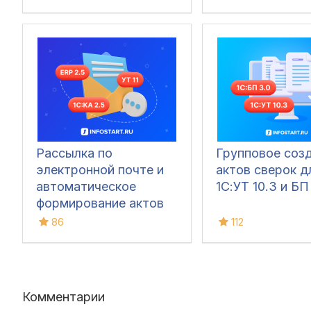
печатных формах
(ТОРГ-12, Счёт-
фактура, УПД, УКД,
Заказ клиента, Акт
сверки, М-15 и др.)
Рассылка по
Групповое соз
электронной почте и
актов сверок д
автоматическое
1С:УТ 10.3 и БП
формирование актов
сверки
86
112
взаиморасчетов для
1С:КА 2.5, УТ 11, ERP
2.5
Комментарии