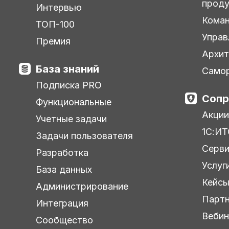
прод
Интервью
Кома
ТОП-100
Управ
Премия
Архит
База знаний
Самор
Подписка PRO
Сопр
Функциональные
Акции
Учетные задачи
1С:ИТ
Задачи пользователя
Серв
Разработка
Услуг
База данных
Кейс
Администрирование
Парт
Интеграция
Веби
Сообщество