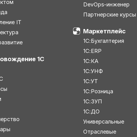
уктом
DevOps-инженер
нда
Партнерские курсы
ление IT
Маркетплейс
ектура
1С:Бухгалтерия
азвитие
1С:ERP
овождение 1С
1С:КА
1С:УНФ
С
1С:УТ
исы
1С:Розница
и
1С:ЗУП
ы
1С:ДО
нерство
Универсальные
нары
Отраслевые