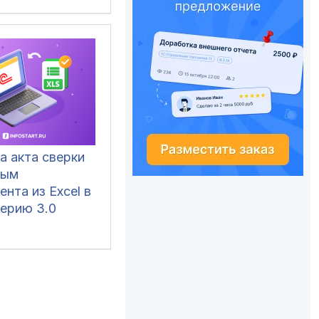
а акта сверки
ным
ента из Excel в
терию 3.0
 удобным
ьным
нием
твующих
нтов