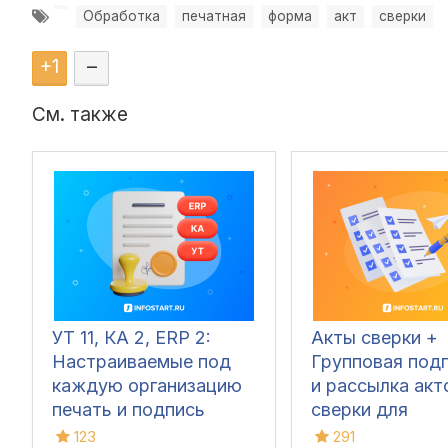
Обработка
печатная
форма
акт
сверки
+
1
–
См. также
УТ 11, КА 2, ERP 2:
Акты сверки +
Настраиваемые под
Групповая под
каждую организацию
и рассылка акт
печать и подпись
сверки для
ответственных лиц в
Бухгалтерии 3.
123
291