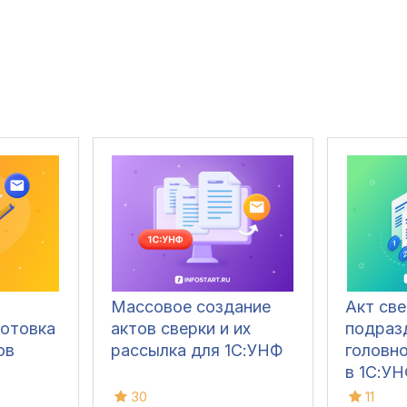
Массовое создание
Акт све
готовка
актов сверки и их
подраз
ов
рассылка для 1С:УНФ
головно
в 1С:УН
0
30
11