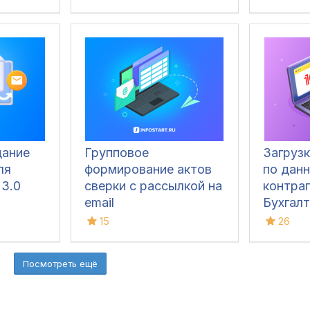
дание
Групповое
Загрузк
ля
формирование актов
по дан
 3.0
сверки с рассылкой на
контраг
email
Бухгал
ПРОФ с
15
26
визуал
выявле
Посмотреть ещё
отсутс
докуме