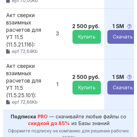
.epf 70,00Kb
Акт сверки
взаимных
2 500 руб.
1 SM
расчетов для
3
Купить
Скачать
УТ 11.5
(11.5.21.116):
.epf 72,64Kb
Акт сверки
взаимных
2 500 руб.
1 SM
расчетов для
1
Купить
Скачать
УТ 11.5
(11.5.25.101):
.epf 72,86Kb
Подписка
PRO
— скачивайте любые файлы со
скидкой до 85%
из Базы знаний
Оформите подписку на компанию для решения рабочих
задач