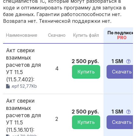
специалистов 1С, которые могут разобраться в
коде и оптимизировать программу для запуска в
базе данных. Гарантии работоспособности нет.
Возврата нет. Технической поддержки нет.
По подписк
Наименование
Скачано
Купить файл
PRO
Акт сверки
взаимных
2 500 руб.
1 SM
расчетов для
4
Купить
Скачать
УТ 11.5
(11.5.7.402):
.epf 52,77Kb
Акт сверки
взаимных
2 500 руб.
1 SM
расчетов для
2
Купить
Скачать
УТ 11.5
(11.5.16.101):