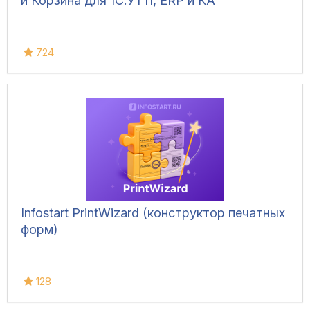
и Корзина для 1С:УТ11, ERP и КА
724
Infostart PrintWizard (конструктор печатных
форм)
128