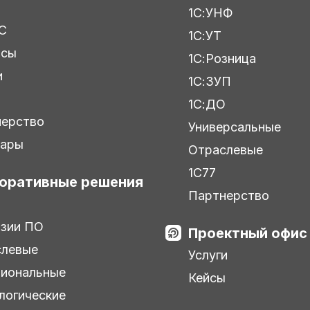
1С:УНФ
С
1С:УТ
исы
1С:Розница
и
1С:ЗУП
ы
1С:ДО
нерство
Универсальные
нары
Отраслевые
1С77
оративные решения
Партнерство
зии ПО
Проектный офис
слевые
Услуги
иональные
Кейсы
логические