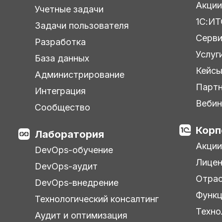
Акции
Учетные задачи
1С:ИТ
Задачи пользователя
Серв
Разработка
Услуг
База данных
Кейс
Администрирование
Парт
Интеграция
Веби
Сообщество
Корп
Лаборатория
Акции
DevOps-обучение
Лицен
DevOps-аудит
Отра
DevOps-внедрение
Функц
Технологический консалтинг
Техно
Аудит и оптимизация