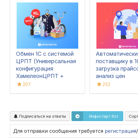
Обмен 1С с системой
Автоматически
ЦРПТ (Универсальная
поставщику в 1
конфигурация
загрузка прайс
ХамелеонЦРПТ +
анализ цен
маркировка табака,
207
252
обуви, одежды,
лекарств, фото,
молока,
духов(парфюма),
Подписаться на ответы
Инфостарт бот
Сор
питьевой воды,
велосипедов и шин)
Для отправки сообщения требуется
регистрация
/