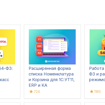
4-ФЗ:
Расширенная форма
Работа 
списка Номенклатура
ФЗ и р
касс
и Корзина для 1С:УТ11,
режим
ERP и КА
724
1185