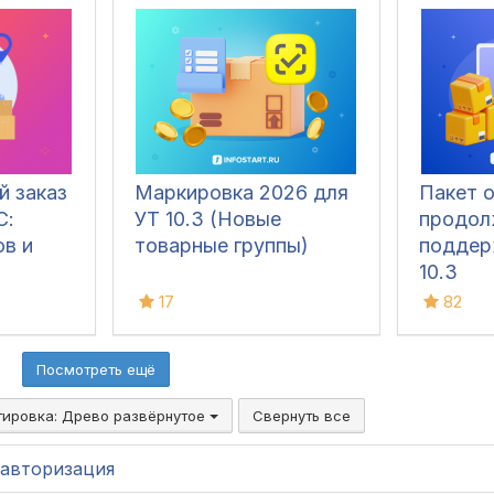
й заказ
Маркировка 2026 для
Пакет 
С:
УТ 10.3 (Новые
продол
ов и
товарные группы)
поддер
10.3
17
82
Посмотреть ещё
тировка:
Древо развёрнутое
Свернуть все
авторизация