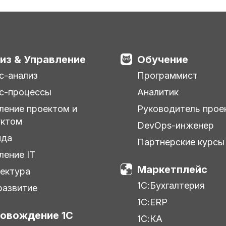
из & Управление
Обучение
с-анализ
Программист
с-процессы
Аналитик
ление проектом и
Руководитель прое
уктом
DevOps-инженер
нда
Партнерские курсы
ление IT
Маркетплейс
ектура
1С:Бухгалтерия
азвитие
1С:ERP
овождение 1С
1С:КА