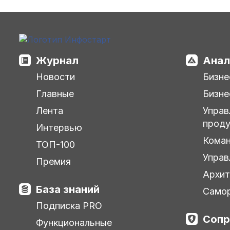
Журнал
Анал
Новости
Бизне
Главные
Бизне
Лента
Управ
прод
Интервью
Кома
ТОП-100
Управ
Премия
Архит
База знаний
Самор
Подписка PRO
Сопр
Функциональные