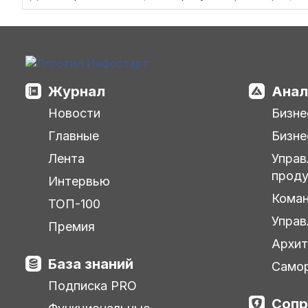
Журнал
Анал
Новости
Бизне
Главные
Бизне
Лента
Управ
прод
Интервью
Кома
ТОП-100
Управ
Премия
Архит
База знаний
Самор
Подписка PRO
Сопр