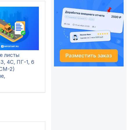
е листы
3, 4С, ПГ-1, 6
ЭСМ-2)
е,
ельные,
пальные и
е, в том числе
дивидуальных
инимателей