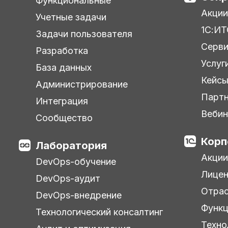
Функциональные
Акции
Учетные задачи
1С:ИТ
Задачи пользователя
Серв
Разработка
Услуг
База данных
Кейс
Администрирование
Парт
Интеграция
Веби
Сообщество
Корп
Лаборатория
Акции
DevOps-обучение
Лицен
DevOps-аудит
Отра
DevOps-внедрение
Функц
Технологический консалтинг
Техно