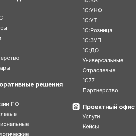
1С:КА
1С:УНФ
С
1С:УТ
исы
1С:Розница
и
1С:ЗУП
ы
1С:ДО
нерство
Универсальные
нары
Отраслевые
1С77
оративные решения
Партнерство
зии ПО
Проектный офис
слевые
Услуги
иональные
Кейсы
логические