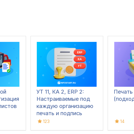
ой
УТ 11, КА 2, ERP 2:
Печать
тизация
Настраиваемые под
(подхо
листов
каждую организацию
печать и подпись
ответственных лиц в
123
14
печатных формах