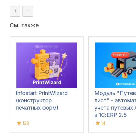
+
–
См. также
Infostart PrintWizard
Модуль "Путев
(конструктор
лист" - автома
печатных форм)
учета путевых 
в 1С:ERP 2.5
128
14