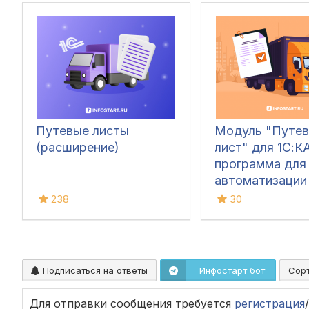
Путевые листы
Модуль "Путев
(расширение)
лист" для 1С:КА
программа для
автоматизации
путевых листов
238
30
Подписаться на ответы
Инфостарт бот
Сор
Для отправки сообщения требуется
регистрация
/