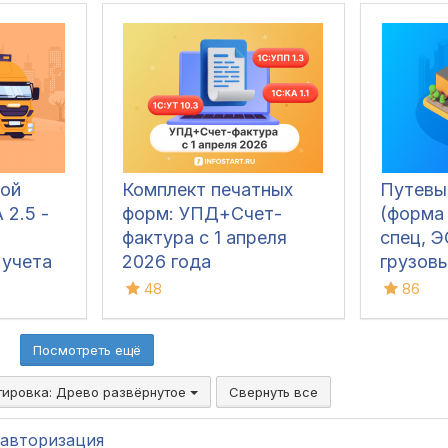
(ТОРГ-12, Счёт-
фактура, УПД, УКД,
Заказ клиента, Акт
сверки, М-15 и др.)
ой
Комплект печатных
Путевы
 2.5 -
форм: УПД+Счет-
(форма 
фактура с 1 апреля
спец, 
 учета
2026 года
грузовы
 в 1С
строит
48
86
муници
легковы
Посмотреть ещё
для ин
предпр
тировка:
Древо развёрнутое
Свернуть все
авторизация