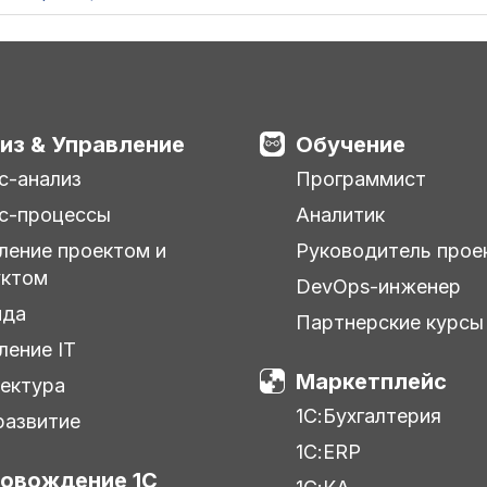
из & Управление
Обучение
с-анализ
Программист
с-процессы
Аналитик
ление проектом и
Руководитель прое
уктом
DevOps-инженер
нда
Партнерские курсы
ление IT
Маркетплейс
ектура
1С:Бухгалтерия
азвитие
1С:ERP
овождение 1С