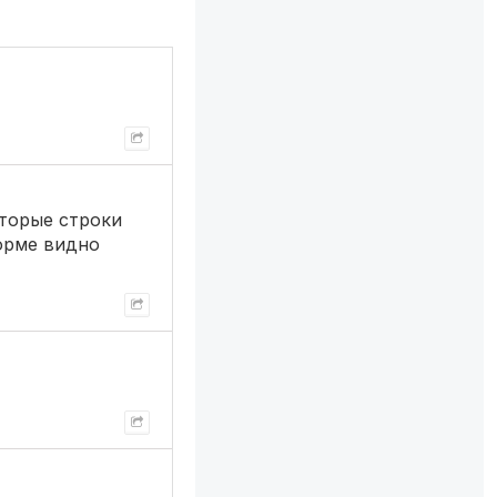
оторые строки
форме видно