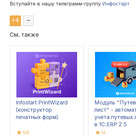
Вступайте в нашу телеграмм-группу
Инфостарт
+
4
–
См. также
Infostart PrintWizard
Модуль "Путев
(конструктор
лист" - автома
печатных форм)
учета путевых 
в 1С:ERP 2.5
128
14