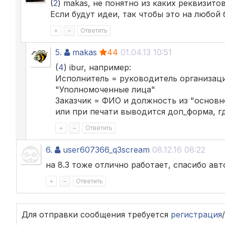
(
2
) makas, не понятно из каких реквизито
Если будут идеи, так чтобы это на любой 
+
–
Ответить
5.
makas
44
01.04.13 10:51
(
4
) ibur, например:
Исполнитель = руководитель организац
"Уполномоченные лица"
Заказчик = ФИО и должность из "основн
или при печати выводится доп_форма, 
+
–
Ответить
6.
user607366_q3scream
08.12.16 08:22
на 8.3 тоже отлично работает, спасибо авт
+
–
Ответить
Для отправки сообщения требуется
регистрация
/