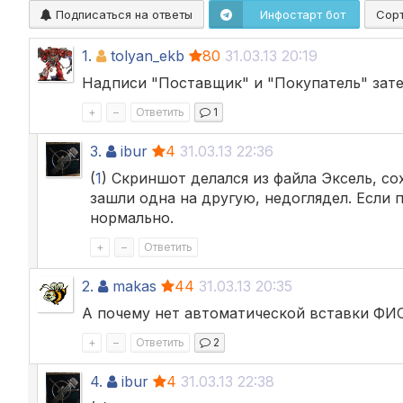
Подписаться на ответы
Инфостарт бот
Сор
1.
tolyan_ekb
80
31.03.13 20:19
Надписи "Поставщик" и "Покупатель" зате
+
–
Ответить
1
3.
ibur
4
31.03.13 22:36
(
1
) Скриншот делался из файла Эксель, с
зашли одна на другую, недоглядел. Если 
нормально.
+
–
Ответить
2.
makas
44
31.03.13 20:35
А почему нет автоматической вставки ФИ
+
–
Ответить
2
4.
ibur
4
31.03.13 22:38