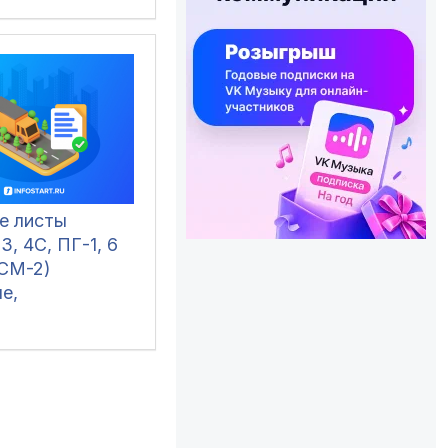
е листы
3, 4С, ПГ-1, 6
ЭСМ-2)
е,
ельные,
пальные и
е, в том числе
дивидуальных
инимателей