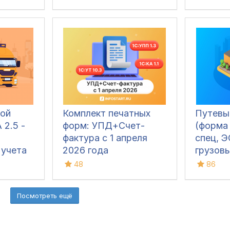
печатных формах
(ТОРГ-12, Счёт-
фактура, УПД, УКД,
Заказ клиента, Акт
сверки, М-15 и др.)
ой
Комплект печатных
Путевы
 2.5 -
форм: УПД+Счет-
(форма 
фактура с 1 апреля
спец, 
 учета
2026 года
грузовы
 в 1С
строит
48
86
муници
легковы
Посмотреть ещё
для ин
предпр