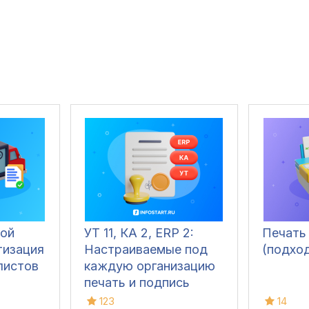
ой
УТ 11, КА 2, ERP 2:
Печать
тизация
Настраиваемые под
(подхо
листов
каждую организацию
печать и подпись
ответственных лиц в
123
14