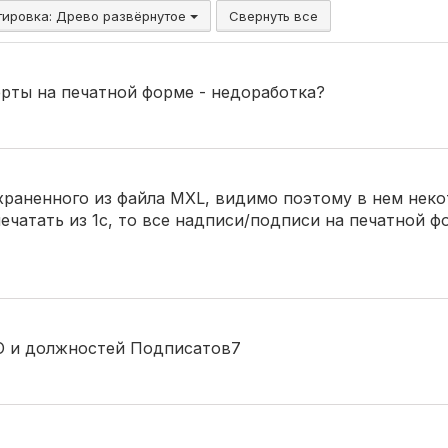
тировка:
Древо развёрнутое
Свернуть все
рты на печатной форме - недоработка?
охраненного из файла MXL, видимо поэтому в нем нек
печатать из 1с, то все надписи/подписи на печатной 
О и должностей Подписатов7