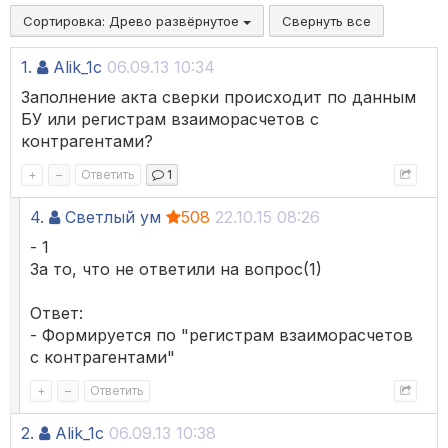
Сортировка:
Древо развёрнутое
Свернуть все
1.
Alik_1c
06.09.13 10:34
Заполнение акта сверки происходит по данным
БУ или регистрам взаиморасчетов с
контрагентами?
+
–
Ответить
1
4.
Светлый ум
508
22.10.15 08:26
- 1
За то, что не ответили на вопрос(1)
Ответ:
- Формируется по "регистрам взаиморасчетов
с контрагентами"
+
–
Ответить
2.
Alik_1c
06.09.13 10:38