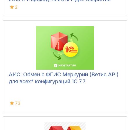
квартала 18% и 20% НДС
2
АИС: Обмен с ФГИС Меркурий (Ветис.API)
для всех* конфигураций 1С 7.7
73