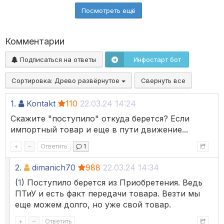
Посмотреть ещё
Комментарии
Подписаться на ответы
Инфостарт бот
Сортировка:
Древо развёрнутое
Свернуть все
1.
Kontakt
110
22.03.24 14:24
Скажите "поступило" откуда берется? Если
импортный товар и еще в пути движение...
+
–
Ответить
1
2.
dimanich70
988
22.03.24 14:34
(
1
) Поступило берется из Приобретения. Ведь
ПТиУ и есть факт передачи товара. Везти мы
еще можем долго, но уже свой товар.
+
–
Ответить