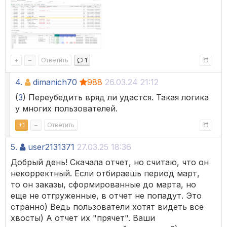
+
–
Ответить
1
4.
dimanich70
988
26.03.24 21:12
(
3
) Переубедить вряд ли удастся. Такая логика
у многих пользователей.
+
1
–
Ответить
5.
user2131371
27.03.25 18:36
Добрый день! Скачала отчет, но считаю, что он
некорректный. Если отбираешь период март,
то он заказы, сформированные до марта, но
еще не отгруженные, в отчет не попадут. Это
странно) Ведь пользователи хотят видеть все
хвосты) А отчет их "прячет". Ваши