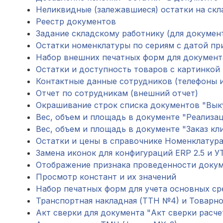
Неликвидные (залежавшиеся) остатки на скла
Реестр документов
Задание складскому работнику (для докумен
Остатки номенклатуры по сериям с датой пр
Набор внешних печатных форм для документ
Остатки и доступность товаров с картинкой
Контактные данные сотрудников (телефоны и 
Отчет по сотрудникам (внешний отчет)
Окрашивание строк списка документов "Выку
Вес, объем и площадь в документе "Реализац
Вес, объем и площадь в документе "Заказ кл
Остатки и цены в справочнике Номенклатур
Замена иконок для конфигураций ERP 2.5 и УТ
Отображение признака проведенности доку
Просмотр констант и их значений
Набор печатных форм для учета основных сред
Транспортная накладная (ТТН №4) и Товарно
Акт сверки для документа "Акт сверки расче