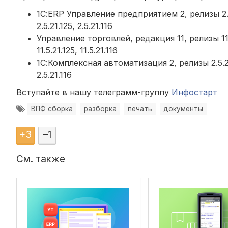
1С:ERP Управление предприятием 2, релизы 2.5.27.5
2.5.21.125, 2.5.21.116
Управление торговлей, редакция 11, релизы 11.5.27.
11.5.21.125, 11.5.21.116
1С:Комплексная автоматизация 2, релизы 2.5.27.58, 
2.5.21.116
Вступайте в нашу телеграмм-группу
Инфостарт
ВПФ сборка
разборка
печать
документы
+
3
–
1
См. также