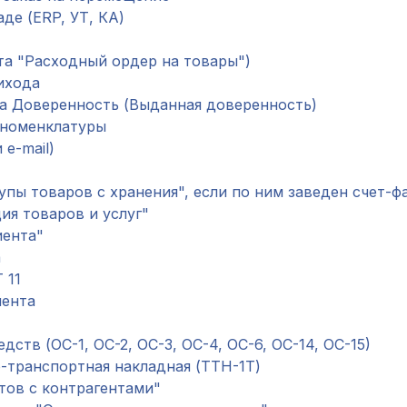
де (ERP, УТ, КА)
та "Расходный ордер на товары")
ихода
а Доверенность (Выданная доверенность)
 номенклатуры
e-mail)
пы товаров с хранения", если по ним заведен счет-ф
ия товаров и услуг"
иента"
а
 11
мента
ств (ОС-1, ОС-2, ОС-3, ОС-4, ОС-6, ОС-14, ОС-15)
-транспортная накладная (ТТН-1Т)
тов с контрагентами"