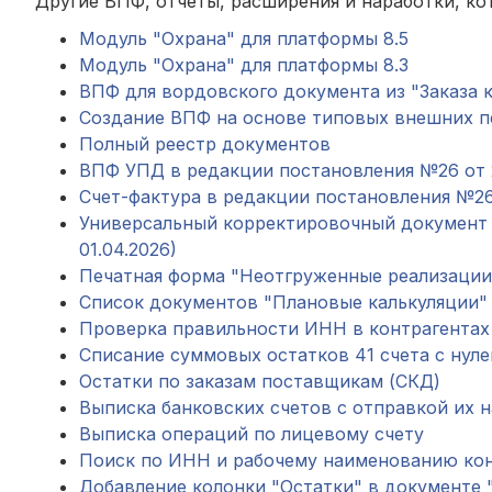
Другие ВПФ, отчеты, расширения и наработки, ко
Модуль "Охрана" для платформы 8.
5
Модуль "Охрана" для платформы 8.3
ВПФ для вордовского документа из "Заказа 
Создание ВПФ на основе типовых внешних 
Полный реестр документов
ВПФ УПД в редакции постановления №26 от 23
Счет-фактура в редакции постановления №26 о
Универсальный корректировочный документ (
01.04.2026)
Печатная форма "Неотгруженные реализации"
Список документов "Плановые калькуляции"
Проверка правильности ИНН в контрагентах
Списание суммовых остатков 41 счета с нуле
Остатки по заказам поставщикам (СКД)
Выписка банковских счетов с отправкой их н
Выписка операций по лицевому счету
Поиск по ИНН и рабочему наименованию кон
Добавление колонки "Остатки" в документе 