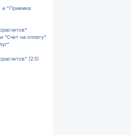
" и "Приемка
морасчетов"
и "Счет на оплату"
луг"
расчетов" (2.5)