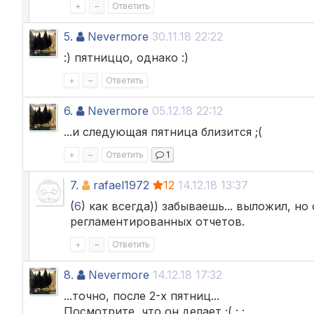
+
–
Ответить
5.
Nevermore
30.11.18 22:22
:) пятниццо, однако :)
+
–
Ответить
6.
Nevermore
05.12.18 22:12
...и следующая пятница близится ;(
+
–
Ответить
1
7.
rafael1972
12
14.12.18 13:37
(
6
) как всегда)) забываешь... выложил, н
регламентированных отчетов.
+
–
Ответить
8.
Nevermore
14.12.18 17:32
...точно, после 2-х пятниц...
Посмотрите, что он делает ;( ; ;