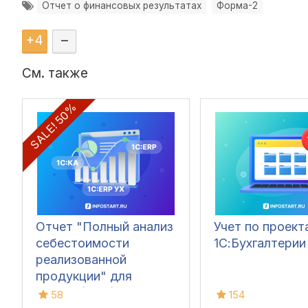
Отчет о финансовых результатах
Форма-2
+
4
–
См. также
SALE! 50%
Отчет "Полный анализ
Учет по проект
себестоимости
1С:Бухгалтерии
реализованной
продукции" для
1С:ERP (ЕРП), 1С:КА,
58
154