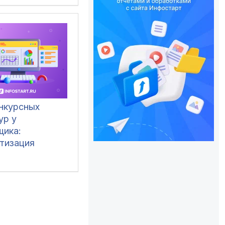
 УХ
онкурсных
ур у
щика:
тизация
ной
ности в 1С:УТ,
P