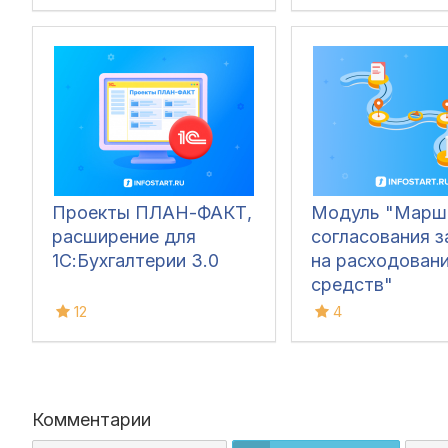
1С:ERP УХ
Проекты ПЛАН-ФАКТ,
Модуль "Марш
расширение для
согласования з
1С:Бухгалтерии 3.0
на расходован
средств"
12
4
Комментарии