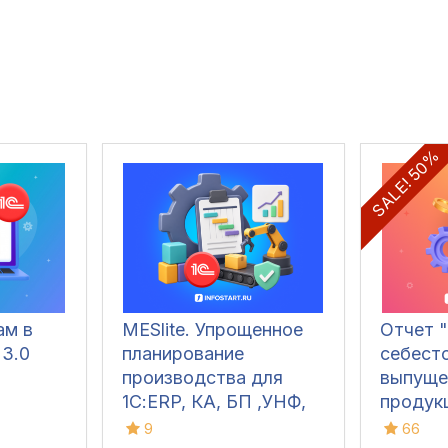
SALE! 50%
ам в
MESlite. Упрощенное
Отчет 
 3.0
планирование
себест
производства для
выпуще
1С:ERP, КА, БП ,УНФ,
продук
УТ
1С:ERP 
9
66