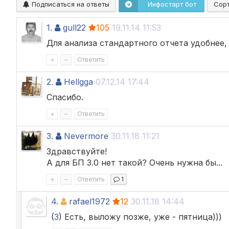
Подписаться на ответы
Инфостарт бот
Сор
1.
gull22
105
19.11.14 11:53
Для анализа стандартного отчета удобнее,
+
–
Ответить
2.
Hellgga
07.12.14 17:44
Спасибо.
+
–
Ответить
3.
Nevermore
30.11.18 11:21
Здравствуйте!
А для БП 3.0 нет такой? Очень нужна бы...
+
–
Ответить
1
4.
rafael1972
12
30.11.18 14:44
(
3
) Есть, выложу позже, уже - пятница)))