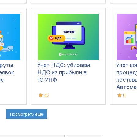
1С:ERP
руты
Учет НДС: убираем
Учет к
аявок
НДС из прибыли в
процед
ие
1С:УНФ
постав
Автома
тендер
42
6
деятель
КА, ER
Посмотреть ещё