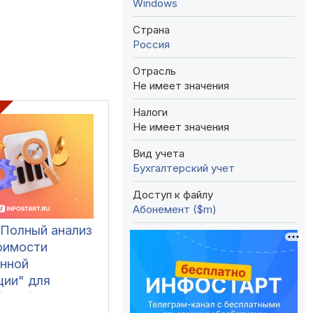
Windows
Страна
Россия
Отрасль
Не имеет значения
Налоги
Не имеет значения
Вид учета
Бухгалтерский учет
Доступ к файлу
Абонемент ($m)
"Полный анализ
оимости
нной
ции" для
(ЕРП), 1С:КА,