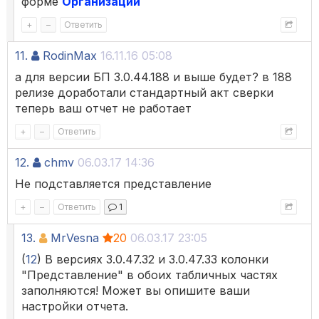
форме
Организации
+
–
Ответить
11.
RodinMax
16.11.16 05:08
а для версии БП 3.0.44.188 и выше будет? в 188
релизе доработали стандартный акт сверки
теперь ваш отчет не работает
+
–
Ответить
12.
chmv
06.03.17 14:36
Не подставляется представление
+
–
Ответить
1
13.
MrVesna
20
06.03.17 23:05
(
12
) В версиях 3.0.47.32 и 3.0.47.33 колонки
"Представление" в обоих табличных частях
заполняются! Может вы опишите ваши
настройки отчета.