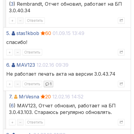
(
3
) Rembrandt, Отчет обновил, работает на БП
3.0.40.34
+
–
Ответить
5.
stas1kbob
60
01.09.15 13:49
спасибо!
+
–
Ответить
6.
MAV123
12.02.16 09:39
Не работает печать акта на версии 3.0.43.74
+
–
Ответить
1
7.
MrVesna
20
12.02.16 14:52
(
6
) MAV123, Отчет обновил, работает на БП
3.0.43.103. Стараюсь регулярно обновлять.
+
–
Ответить