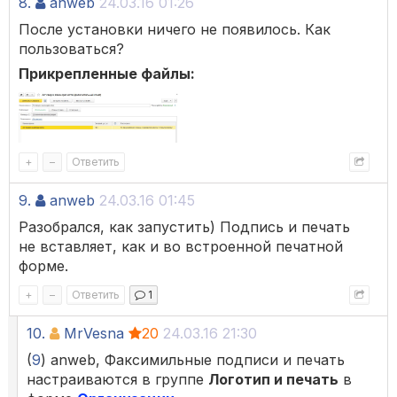
8.
anweb
24.03.16 01:26
После установки ничего не появилось. Как
пользоваться?
Прикрепленные файлы:
+
–
Ответить
9.
anweb
24.03.16 01:45
Разобрался, как запустить) Подпись и печать
не вставляет, как и во встроенной печатной
форме.
+
–
Ответить
1
10.
MrVesna
20
24.03.16 21:30
(
9
) anweb, Факсимильные подписи и печать
настраиваются в группе
Логотип и печать
в