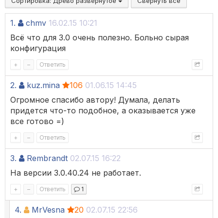
Сортировка:
Древо развёрнутое
Свернуть все
1.
chmv
16.02.15 10:21
Всё что для 3.0 очень полезно. Больно сырая
конфигурация
+
–
Ответить
2.
kuz.mina
106
01.06.15 14:45
Огромное спасибо автору! Думала, делать
придется что-то подобное, а оказывается уже
все готово =)
+
–
Ответить
3.
Rembrandt
02.07.15 16:22
На версии 3.0.40.24 не работает.
+
–
Ответить
1
4.
MrVesna
20
02.07.15 22:56