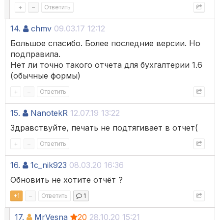
+
–
Ответить
14.
chmv
09.03.17 12:12
Большое спасибо. Более последние версии. Но
подправила.
Нет ли точно такого отчета для бухгалтерии 1.6
(обычные формы)
+
–
Ответить
15.
NanotekR
12.07.19 13:22
Здравствуйте, печать не подтягивает в отчет(
+
–
Ответить
16.
1c_nik923
08.03.20 16:36
Обновить не хотите отчёт ?
+
1
–
Ответить
1
17.
MrVesna
20
28.10.20 15:21