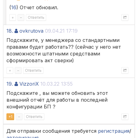
(
16
) Отчет обновил.
+
–
Ответить
18.
ovkrutova
09.04.21 17:19
Подскажите, у менеджера со стандартными
правами будет работать?? (сейчас у него нет
возможности штатными средствами
сформировать акт сверки)
+
–
Ответить
19.
VizzoriX
10.03.22 13:55
Подскажите , вы можете обновить этот
внешний отчёт для работы в последней
конфигурации БП ?
+
1
–
Ответить
Для отправки сообщения требуется
регистрация
/
авторизация