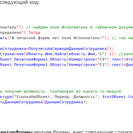
 следующий код:
лнитель"
);
// найдем поле Исполнитель в табличном докуме
пределено"
)
Тогда
ить
(
"В печатной форме нет поля Исполнитель!"
);
// так на
еСотрудника
=
ПолучитьНаСервереДанныеСотрудника
();
Строки
=
лев
(
Область
.
Имя
,
Найти
(
область
.
Имя
,
"C"
)-
1
);
//запо
бъект
.
ПечатнаяФорма1
.
Область
(
Номерстроки
+
"C9"
).
текст
=
Это
бъект
.
ПечатнаяФорма1
.
Область
(
Номерстроки
+
"C3"
).
текст
=
Дан
ь получим должность. Скопировал из какого-то модуля
ктура
(
"СсылкаНаОбъект, Период, Должность"
,
ЭтотОбъект
.
Со
тьДанныеСотрудника
(
ДанныеСотрудника
);
ментовФормы
модуля Формы внес следующие строки: