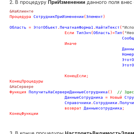
2. В процедуру
ПриИзменении
данного поля внес
&НаКлиенте
Процедура
СотрудникПриИзменении
(
Элемент
)
Область
=
ЭтотОбъект
.
ПечатнаяФорма1
.
НайтиТекст
(
"Испо
Если
ТипЗнч
(
Область
)=
Тип
(
"Нео
Сообщ
Иначе
Данны
Номер
ЭтотО
ЭтотО
КонецЕсли
;
КонецПроцедуры
&НаСервере
Функция
ПолучитьНаСервереДанныеСотрудника
()
// Здес
ДанныеСотрудника
=
Новый
Стру
Справочники
.
Сотрудники
.
Получи
возврат
Данныесотрудника
;
КонецФункции
3. В конце процедуры
НастроитьВидимостьЭле