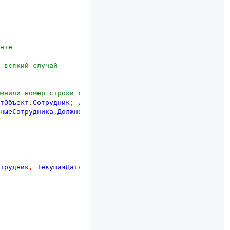
нте
 всякий случай
мнили номер строки с Исполнителем
тОбъект
.
Сотрудник
;
//пишем ФИО
ныеСотрудника
.
Должность
;
// пишем Должность
трудник
,
ТекущаяДата
());