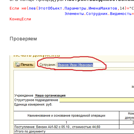
Если
не
(
лев
(
ЭтотОбъект
.
Параметры
.
ИменаМакетов
,
14
)=
"С
Элементы
.
Сотрудник
.
Видимость
=
КонецЕсли
Проверяем