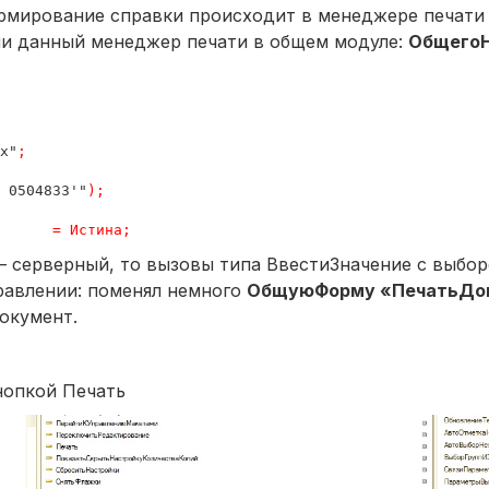
ормирование справки происходит в менеджере печати
ли данный менеджер печати в общем модуле:
ОбщегоН
х"
;
 0504833'"
);
=
Истина
;
– серверный, то вызовы типа ВвестиЗначение с выбо
равлении:
поменял немного
ОбщуюФорму «ПечатьДок
окумент.
нопкой Печать