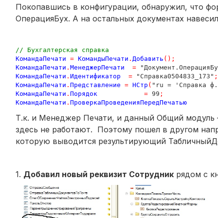
Покопавшись в конфигурации, обнаружил, что ф
ОперацияБух. А на остальных документах навеси
// Бухгалтерская справка
КомандаПечати
=
КомандыПечати
.
Добавить
();
КомандаПечати
.
МенеджерПечати
=
 "Документ.ОперацияБу
КомандаПечати
.
Идентификатор
=
 "Справка0504833_173"
;
КомандаПечати
.
Представление
=
НСтр
(
"ru = 'Справка ф.
КомандаПечати
.
Порядок
=
 99
;
КомандаПечати
.
ПроверкаПроведенияПередПечатью
Т.к. и Менеджер Печати, и данный Общий модуль 
здесь не работают. Поэтому пошел в другом нап
которую выводится результирующий ТабличныйД
1.
Добавил новый реквизит Сотрудник
рядом с к