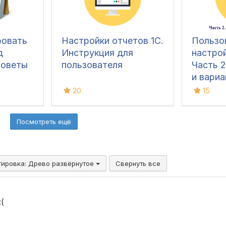
ровать
Настройки отчетов 1С.
Пользо
д
Инструкция для
настрой
Советы
пользователя
Часть 2
и вари
20
15
Посмотреть ещё
тировка:
Древо развёрнутое
Свернуть все
(