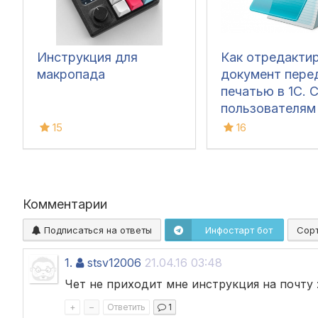
Инструкция для
Как отредакти
макропада
документ пере
печатью в 1С. 
пользователям
15
16
Комментарии
Подписаться на ответы
Инфостарт бот
Сор
1.
stsv12006
21.04.16 03:48
Чет не приходит мне инструкция на почту :
+
–
Ответить
1