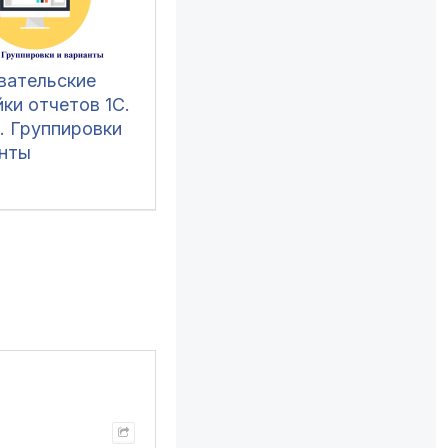
вательские
ки отчетов 1С.
. Группировки
анты