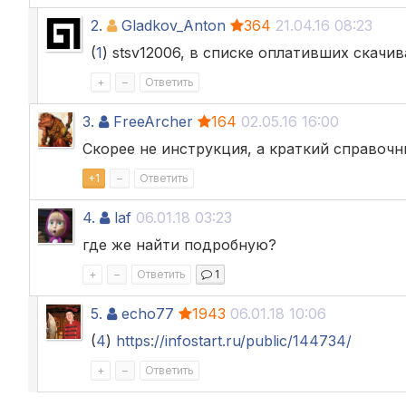
2.
Gladkov_Anton
364
21.04.16 08:23
(
1
) stsv12006, в списке оплативших скачи
+
–
Ответить
3.
FreeArcher
164
02.05.16 16:00
Скорее не инструкция, а краткий справочник
+
1
–
Ответить
4.
laf
06.01.18 03:23
где же найти подробную?
+
–
Ответить
1
5.
echo77
1943
06.01.18 10:06
(
4
)
https://infostart.ru/public/144734/
+
–
Ответить