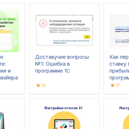
ых
Доставучие вопросы
Как пер
re:
№1: Ошибка в
ставку 
ия и
программе 1С
прибыль
нвейера
програ
Управл
14
17
предпр