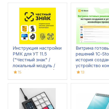
Инструкция настройки
Витрина готов
РМК для УТ 11.5
решений 1С-Sto
("Честный знак" /
история создан
локальный модуль /
устройство ко
ПиОТ) [Июль 2026]
проверки
15
13