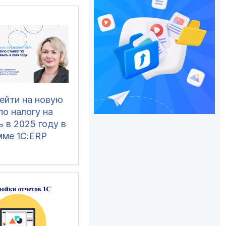
ейти на новую
по налогу на
 в 2025 году в
мме 1С:ERP
ение
иятием