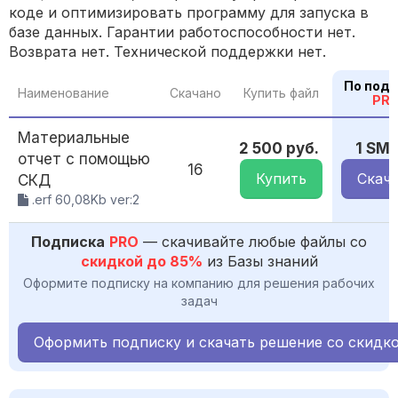
коде и оптимизировать программу для запуска в
базе данных. Гарантии работоспособности нет.
Возврата нет. Технической поддержки нет.
По подп
Наименование
Скачано
Купить файл
PR
Материальные
2 500 руб.
1 SM
отчет с помощью
16
Купить
Скач
СКД
.erf 60,08Kb ver:2
Подписка
PRO
— скачивайте любые файлы со
скидкой до 85%
из Базы знаний
Оформите подписку на компанию для решения рабочих
задач
Оформить подписку и скачать решение со скидк