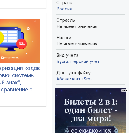
Страна
Россия
Отрасль
Не имеет значения
Налоги
Не имеет значения
Вид учета
Бухгалтерский учет
аризация кодов
Доступ к файлу
овки системы
Абонемент ($m)
й знак",
 сравнение с
ми 1С,
ие, ОСУ