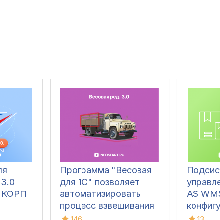
ля
Программа "Весовая
Подсис
 3.0
для 1С" позволяет
управл
и КОРП
автоматизировать
AS WMS
процесс взвешивания
конфиг
ТМЦ в организациях,
146
13