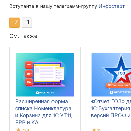
Вступайте в нашу телеграмм-группу
Инфостарт
+
7
–
1
См. также
Расширенная форма
«Отчет ГОЗ» д
списка Номенклатура
1С:Бухгалтерия
и Корзина для 1С:УТ11,
версий ПРОФ 
ERP и КА
724
15