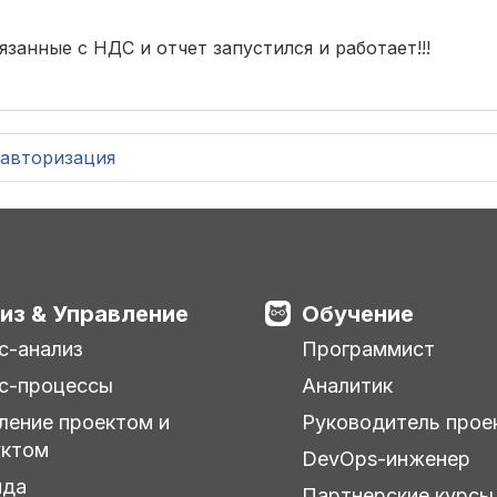
язанные с НДС и отчет запустился и работает!!!
авторизация
из & Управление
Обучение
с-анализ
Программист
с-процессы
Аналитик
ление проектом и
Руководитель прое
уктом
DevOps-инженер
нда
Партнерские курсы