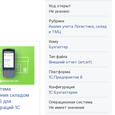
Код открыт
Не указано
Рубрики
Анализ учета
Логистика, склад
и ТМЦ
Кому
Бухгалтер
Тип файла
Внешний отчет (ert,erf)
Платформа
1С:Предприятие 8
Конфигурация
тема
1C:Бухгалтерия
ения складом
 для
Операционная система
ураций 1С
Не имеет значения