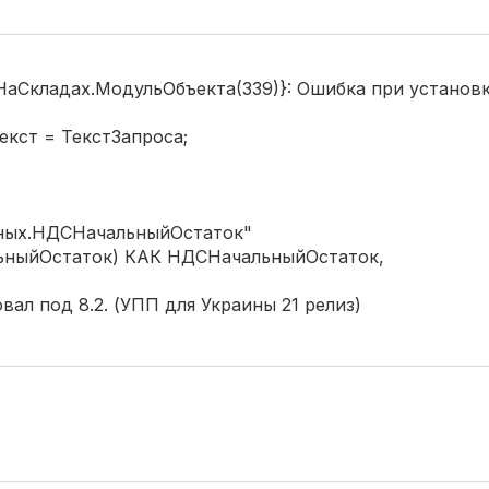
Складах.МодульОбъекта(339)}: Ошибка при установк
кст = ТекстЗапроса;
анных.НДСНачальныйОстаток"
ныйОстаток) КАК НДСНачальныйОстаток,
ал под 8.2. (УПП для Украины 21 релиз)