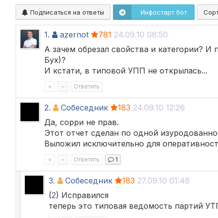
Подписаться на ответы
Инфостарт бот
Сор
1.
azernot
781
24.09.10 08:50
А зачем обрезал свойства и категории? И
Бух)?
И кстати, в типовой УПП не открылась...
+
–
Ответить
2.
Собеседник
183
24.09.10 12:26
Да, сорри не прав.
Этот отчет сделан по одной изуродованно
Выложил исключительно для оперативности
+
–
Ответить
1
3.
Собеседник
183
27.09.10 01:48
(
2
) Исправился
теперь это типовая ведомость партий УТ