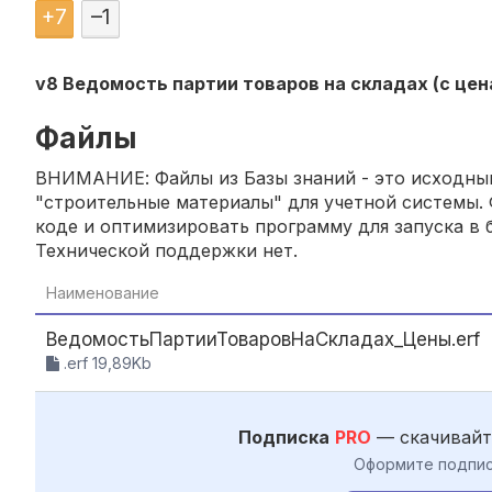
+
7
–
1
v8 Ведомость партии товаров на складах (с цен
Файлы
ВНИМАНИЕ: Файлы из Базы знаний - это исходный
"строительные материалы" для учетной системы. 
коде и оптимизировать программу для запуска в б
Технической поддержки нет.
Наименование
ВедомостьПартииТоваровНаСкладах_Цены.erf
.erf 19,89Kb
Подписка
PRO
— скачивайт
Оформите подпис