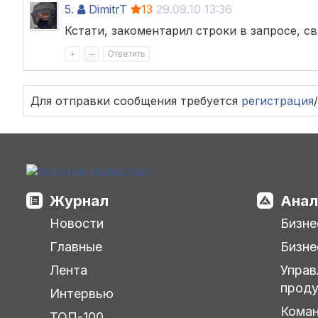
5.
DimitrT
13
29.09.10 13:36
Кстати, закоментарил строки в запросе, св
+
–
Ответить
Для отправки сообщения требуется
регистрация
/
Журнал
Анал
Новости
Бизне
Главные
Бизне
Лента
Управ
прод
Интервью
Кома
ТОП-100