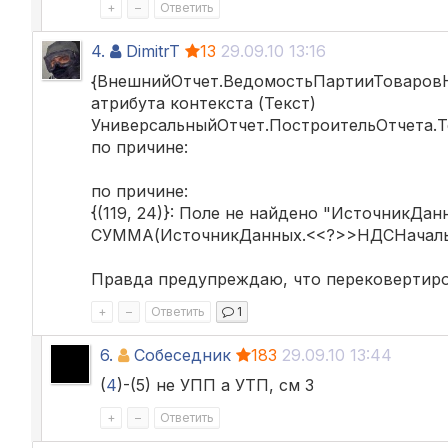
+
–
Ответить
4.
DimitrT
13
29.09.10 13:16
{ВнешнийОтчет.ВедомостьПартииТоваровНа
атрибута контекста (Текст)
УниверсальныйОтчет.ПостроительОтчета.Те
по причине:
по причине:
{(119, 24)}: Поле не найдено "ИсточникД
СУММА(ИсточникДанных.<<?>>НДСНачаль
Правда предупреждаю, что перековертиров
+
–
Ответить
1
6.
Собеседник
183
29.09.10 13:44
(
4
)-(5) не УПП а УТП, см 3
+
–
Ответить