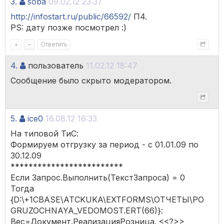
3.
soba
09.02.12 23:37
http://infostart.ru/public/66592/
П4.
PS: дату позже посмотрел :)
+
–
Ответить
4.
пользователь
11.02.12 18:47
Сообщение было скрыто модератором.
5.
ice0
16.08.12 16:33
На типовой ТиС:
Формируем отгрузку за период - c 01.01.09 по
30.12.09
*************************
Если Запрос.Выполнить(ТекстЗапроса) = 0
Тогда
{D:\+1CBASE\ATCKUKA\EXTFORMS\ОТЧЕТЫ\PO
GRUZOCHNAYA_VEDOMOST.ERT(66)}:
Вес=Документ.РеализацияРозница. <<?>>