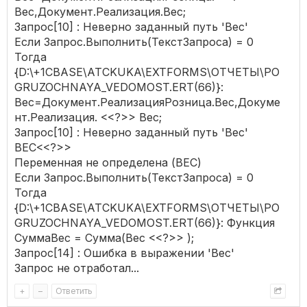
Вес,Документ.Реализация.Вес;
Запрос[10] : Неверно заданный путь 'Вес'
Если Запрос.Выполнить(ТекстЗапроса) = 0
Тогда
{D:\+1CBASE\ATCKUKA\EXTFORMS\ОТЧЕТЫ\PO
GRUZOCHNAYA_VEDOMOST.ERT(66)}:
Вес=Документ.РеализацияРозница.Вес,Докуме
нт.Реализация. <<?>> Вес;
Запрос[10] : Неверно заданный путь 'Вес'
ВЕС<<?>>
Переменная не определена (ВЕС)
Если Запрос.Выполнить(ТекстЗапроса) = 0
Тогда
{D:\+1CBASE\ATCKUKA\EXTFORMS\ОТЧЕТЫ\PO
GRUZOCHNAYA_VEDOMOST.ERT(66)}: Функция
СуммаВес = Сумма(Вес <<?>> );
Запрос[14] : Ошибка в выражении 'Вес'
Запрос не отработал...
+
–
Ответить