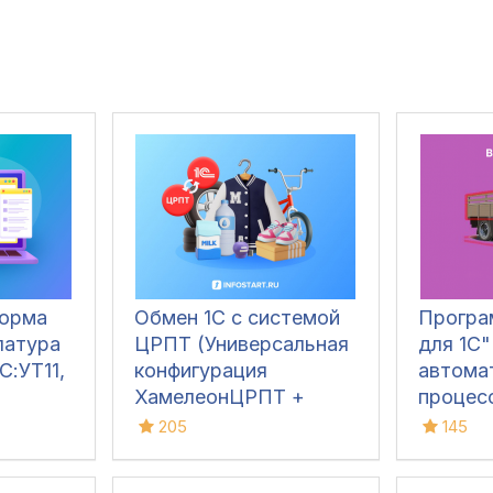
форма
Обмен 1С с системой
Програ
латура
ЦРПТ (Универсальная
для 1С"
С:УТ11,
конфигурация
автома
ХамелеонЦРПТ +
процес
маркировка табака,
ТМЦ в 
205
145
обуви, одежды,
осущес
лекарств, фото,
приемку