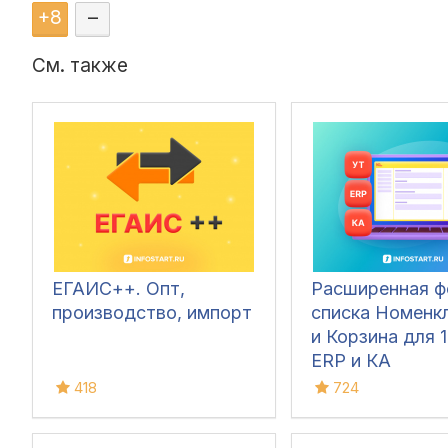
+
8
–
См. также
ЕГАИС++. Опт,
Расширенная 
производство, импорт
списка Номенк
и Корзина для 1
ERP и КА
418
724