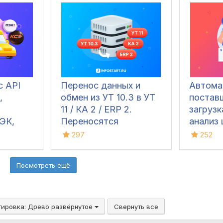
молока,
различ
духов(парфюма),
трансп
питьевой воды,
ведени
велосипедов и шин)
учета и
остатко
Конфиг
позвол
с API
Перенос данных и
Автома
фиксир
,
обмен из УТ 10.3 в УТ
поставщ
вручну
11 / КА 2 / ERP 2.
загрузк
весов, 
ЭК,
Переносятся
анализ 
управл
ые
документы,
297
252
дополн
i,
справочники и остатки
оборуд
ка
контро
Посмотреть ещё
движен
тировка:
Древо развёрнутое
Свернуть все