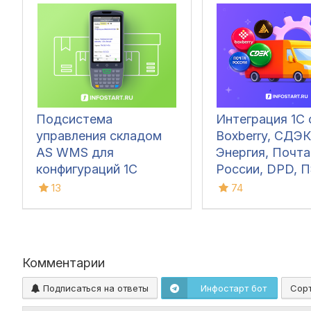
Подсистема
Интеграция 1С 
управления складом
Boxberry, СДЭК
AS WMS для
Энергия, Почта
конфигураций 1С
России, DPD, П
Grastin, Делов
13
74
Линии, КСЕ, Dall
ЯндексДостав
Комментарии
Подписаться на ответы
Инфостарт бот
Сор