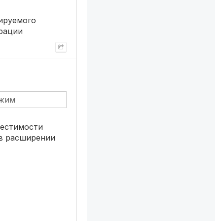
лируемого
рации
ежим
местимости
 в расширении