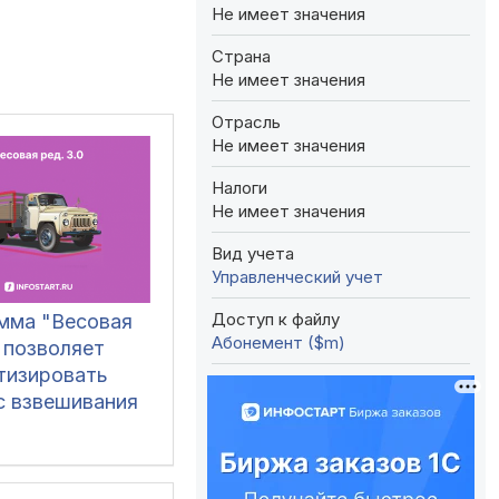
Не имеет значения
Страна
Не имеет значения
Отрасль
Не имеет значения
Налоги
Не имеет значения
Вид учета
Управленческий учет
Доступ к файлу
мма "Весовая
Абонемент ($m)
 позволяет
тизировать
с взвешивания
организациях,
твляющих
 и отгрузку