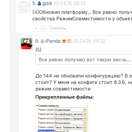
5.
gizik
25.04.18 08:33
(
4
)Обновил платформу... Все равно получ
свойства РежимСовместимости у объект
+
–
Ответить
6.
iPanda
35
25.04.18 09:32
(
5
)
Все равно получаю вот такую весчь...
До 144 не обновили конфигурацию? В 
стоит? У меня на конфиге стоит 8.3.8, 
режим совместимости
Прикрепленные файлы: