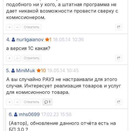
подобного ни у кого, а штатная программа не
дает никакой возможности провести сверку с
комиссионером.
+
–
Ответить
4.
nurligaianov
1
18.05.14 10:36
а версия 1С какая?
+
–
Ответить
5.
MiniMuk
10
19.05.14 10:45
А вы случайно РАУЗ не настраивали для этого
случая. Интересует реализация товаров и услуг
для комисионного товара.
+
–
Ответить
1
6.
mhs0699
17.02.23 15:56
(Автор), обновление данного отчёта есть на
БП 3.0 ?