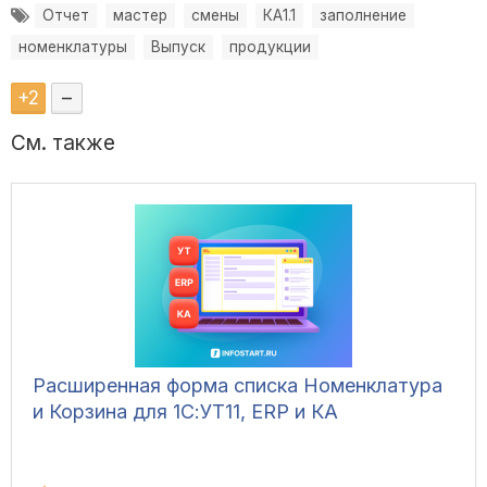
Отчет
мастер
смены
КА1.1
заполнение
номенклатуры
Выпуск
продукции
+
2
–
См. также
Расширенная форма списка Номенклатура
и Корзина для 1С:УТ11, ERP и КА