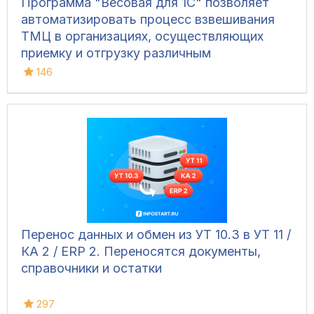
Программа "Весовая для 1С" позволяет
автоматизировать процесс взвешивания
ТМЦ в организациях, осуществляющих
приемку и отгрузку различным
транспортом, для ведения складского
146
учета и контроля остатков на складах.
Конфигурация позволяет фиксировать вес
вручную, напрямую с весов, а также
управлять дополнительным
оборудованием и контролировать
движение транспорта.
Перенос данных и обмен из УТ 10.3 в УТ 11 /
КА 2 / ERP 2. Переносятся документы,
справочники и остатки
297