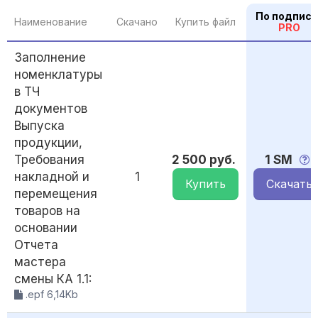
По подписк
Наименование
Скачано
Купить файл
PRO
Заполнение
номенклатуры
в ТЧ
документов
Выпуска
продукции,
Требования
2 500 руб.
1 SM
накладной и
1
Купить
Скачать
перемещения
товаров на
основании
Отчета
мастера
смены КА 1.1:
.epf 6,14Kb