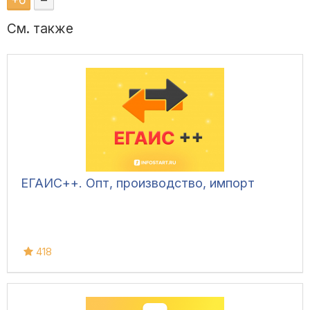
+
6
–
См. также
ЕГАИС++. Опт, производство, импорт
418