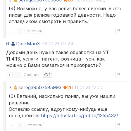
(
4
) Возможно, у вас релиз более свежий. Я это
писал для релиза годовалой давности. Надо
отладчиком смотреть и править.
+
–
Ответить
6.
DarkManX
08.01.21 07:24
Добрый день нужна такая обработка на УТ
11.4.13, услуги- патент, розница - усн. как
можно с Вами связаться и приобрести?
+
–
Ответить
1
7.
serega9507585993
26
11.01.21 13:00
(
6
) Евгений, насколько понял, вы уже нашли
решение.
Оставлю ссылку, вдруг кому-нибудь еще
понадобится
https://infostart.ru/public/1355432/
+
–
Ответить