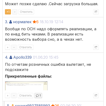
Может позже сделаю .Сейчас загрузка большая.
+
1
–
Ответить
3.
нормалек
6
18.10.19 12:14
Вообще по ОСН надо оформлять реализации, а
по енвд бить чеками. В реализации есть
возможность выбора сно, а в чеках нет.
+
–
Ответить
4.
Apollo339
01.06.20 15:45
По отчетам розничных ошибка вылетает, не
подскажите
Прикрепленные файлы:
+
–
Ответить
1
5.
serega9507585993
26
02.06.20 10:30