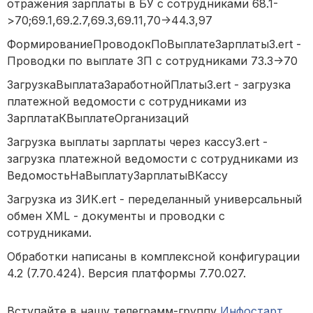
отражения зарплаты в БУ с сотрудниками 68.1-
>70;69.1,69.2.7,69.3,69.11,70->44.3,97
ФормированиеПроводокПоВыплатеЗарплаты3.ert -
Проводки по выплате ЗП с сотрудниками 73.3->70
ЗагрузкаВыплатаЗаработнойПлаты3.ert - загрузка
платежной ведомости с сотрудниками из
ЗарплатаКВыплатеОрганизаций
Загрузка выплаты зарплаты через кассу3.ert -
загрузка платежной ведомости с сотрудниками из
ВедомостьНаВыплатуЗарплатыВКассу
Загрузка из ЗИК.ert - переделанный универсальный
обмен XML - документы и проводки с
сотрудниками.
Обработки написаны в комплексной конфигурации
4.2 (7.70.424). Версия платформы 7.70.027.
Вступайте в нашу телеграмм-группу
Инфостарт