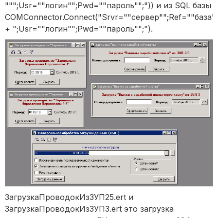
""";Usr=""логин"";Pwd=""пароль"";")) и из SQL базы
COMConnector.Connect("Srvr=""сервер"";Ref=""база"
+ ";Usr=""логин"";Pwd=""пароль"";").
ЗагрузкаПроводокИзЗУП25.ert и
ЗагрузкаПроводокИзЗУП3.ert это загрузка