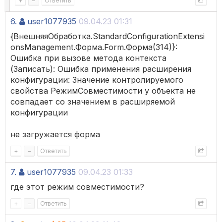
+
–
Ответить
6.
user1077935
09.04.23 01:31
{ВнешняяОбработка.StandardConfigurationExtensi
onsManagement.Форма.Form.Форма(314)}:
Ошибка при вызове метода контекста
(Записать): Ошибка применения расширения
конфигурации: Значение контролируемого
свойства РежимСовместимости у объекта не
совпадает со значением в расширяемой
конфигурации
не загружается форма
+
–
Ответить
7.
user1077935
09.04.23 01:33
где этот режим совместимости?
+
–
Ответить