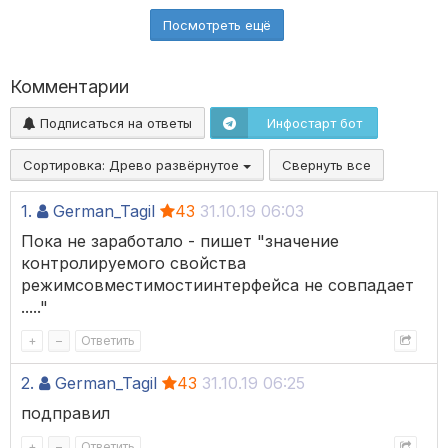
Посмотреть ещё
Комментарии
Подписаться на ответы
Инфостарт бот
Сортировка:
Древо развёрнутое
Свернуть все
1.
German_Tagil
43
31.10.19 06:03
Пока не заработало - пишет "значение
контролируемого свойства
режимсовместимостиинтерфейса не совпадает
....."
+
–
Ответить
2.
German_Tagil
43
31.10.19 06:25
подправил
+
–
Ответить