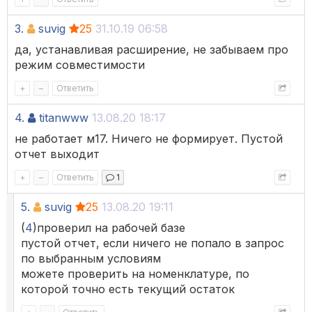
3.
suvig
25
31.10.19 06:58
да, устанавливая расширение, не забываем про
режим совместимости
+
–
Ответить
4.
titanwww
13.08.20 18:17
не работает м17. Ничего не формирует. Пустой
отчет выходит
+
–
Ответить
1
5.
suvig
25
13.08.20 19:11
(
4
)проверил на рабочей базе
пустой отчет, если ничего не попало в запрос
по выбранным условиям
можете проверить на номенклатуре, по
которой точно есть текущий остаток