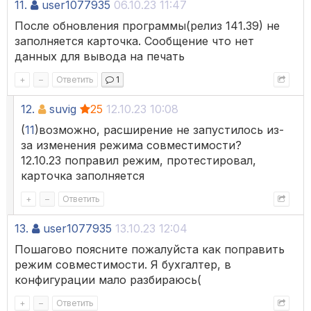
11.
user1077935
06.10.23 11:47
После обновления программы(релиз 141.39) не
заполняется карточка. Сообщение что нет
данных для вывода на печать
+
–
Ответить
1
12.
suvig
25
12.10.23 10:08
(
11
)возможно, расширение не запустилось из-
за изменения режима совместимости?
12.10.23 поправил режим, протестировал,
карточка заполняется
+
–
Ответить
13.
user1077935
13.10.23 12:04
Пошагово поясните пожалуйста как поправить
режим совместимости. Я бухгалтер, в
конфигурации мало разбираюсь(
+
–
Ответить