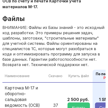
ОСВ по счету и печати Карточки учета
материалов М-17.
Файлы
ВНИМАНИЕ: Файлы из Базы знаний - это исходный
код разработки. Это примеры решения задач,
шаблоны, заготовки, "строительные материалы"
для учетной системы. Файлы ориентированы на
специалистов 1С, которые могут разобраться в
коде и оптимизировать программу для запуска в
базе данных. Гарантии работоспособности нет.
Возврата нет. Технической поддержки нет.
По по
Наименование
Скачано
Купить файл
P
Карточка М-17 и
оборотно-
сальдовая
2 500 руб.
1 S
ведомость (ОСВ)
37
Купить
Ска