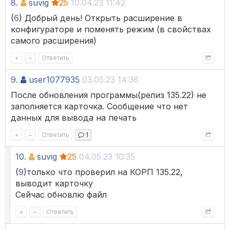
8.
suvig
25
10.04.23 11:42
(
6
) Добрый день! Открыть расширение в
конфигураторе и поменять режим (в свойствах
самого расширения)
+
–
Ответить
9.
user1077935
03.05.23 14:36
После обновления программы(релиз 135.22) не
заполняется карточка. Сообщение что нет
данных для вывода на печать
+
–
Ответить
1
10.
suvig
25
04.05.23 10:35
(
9
)только что проверил на КОРП 135.22,
выводит карточку
Сейчас обновлю файл
+
–
Ответить