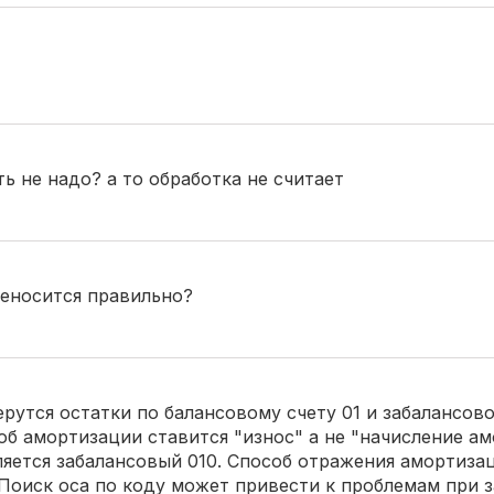
 не надо? а то обработка не считает
реносится правильно?
рутся остатки по балансовому счету 01 и забалансово
об амортизации ставится "износ" а не "начисление ам
ляется забалансовый 010. Способ отражения амортиза
 Поиск оса по коду может привести к проблемам при з