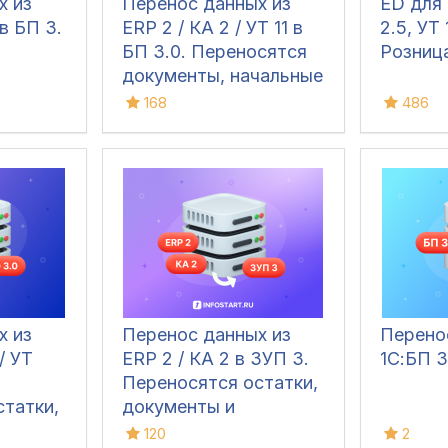
х из
Перенос данных из
ED для 
 в БП 3.
ERP 2 / КА 2 / УТ 11 в
2.5, УТ 
БП 3.0. Переносятся
Розниц
документы, начальные
остатки и справочники
168
486
атки
х из
Перенос данных из
Перено
 / УТ
ERP 2 / КА 2 в ЗУП 3.
1С:БП 3
Переносятся остатки,
татки,
документы и
справочники
120
2