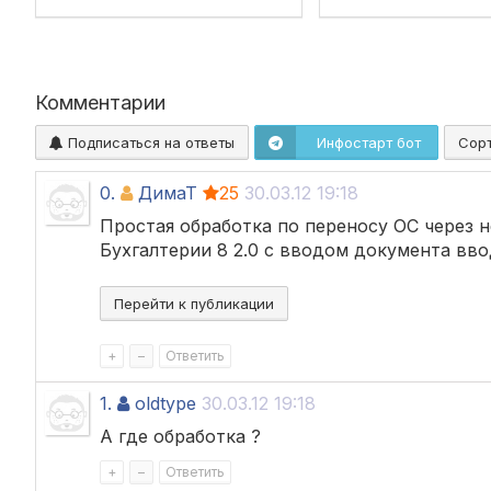
справочники и остатки
справочники
Комментарии
Подписаться на ответы
Инфостарт бот
Сор
0.
ДимаТ
25
30.03.12 19:18
Простая обработка по переносу ОС через н
Бухгалтерии 8 2.0 с вводом документа вво
Перейти к публикации
+
–
Ответить
1.
oldtype
30.03.12 19:18
А где обработка ?
+
–
Ответить