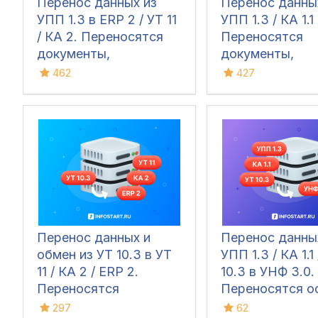
Перенос данных из
Перенос данны
УПП 1.3 в ERP 2 / УТ 11
УПП 1.3 / КА 1.1
/ КА 2. Переносятся
Переносятся
документы,
документы,
справочная
справочники и
462
427
информация и остатки
начальные ост
Перенос данных и
Перенос данны
обмен из УТ 10.3 в УТ
УПП 1.3 / КА 1.1
11 / КА 2 / ERP 2.
10.3 в УНФ 3.0.
Переносятся
Переносятся ос
документы,
документы и
297
62