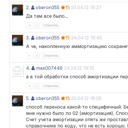
2.
oberon355
15
23.04.12 18:27
Да там все было...
+
–
Ответить
3.
oberon355
15
24.04.12 18:45
А че, накопленную аммортизацию сохранять
+
–
Ответить
4.
max007446
24.04.12 19:19
а в той обработки способ амортизации пе
+
–
Ответить
5.
oberon355
15
25.04.12 18:28
способ переноса какой-то специфичный. Бе
мне нужно было по 02 (амортизация). Спос
Счет учета амортизации опять же простав
справочнике по коду, что не есть хорошо.