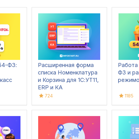
4-ФЗ:
Расширенная форма
Работа 
списка Номенклатура
ФЗ и р
касс
и Корзина для 1С:УТ11,
режим
ERP и КА
724
1185