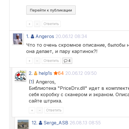
Перейти к публикации
+
–
Ответить
1.
Angeros
20.06.12 08:34
Что то очень скромное описание, былобы не
она делает, и пару картинок?!
+
–
Ответить
4
2.
help1s
64
20.06.12 09:50
(
1
) Angeros,
Библиотека "PriceDrv.dll" идет в комплек
себя коробку с сканером и экраном. Опи
сайте штриха.
+
–
Ответить
12.
Serge_ASB
26.08.13 08:55