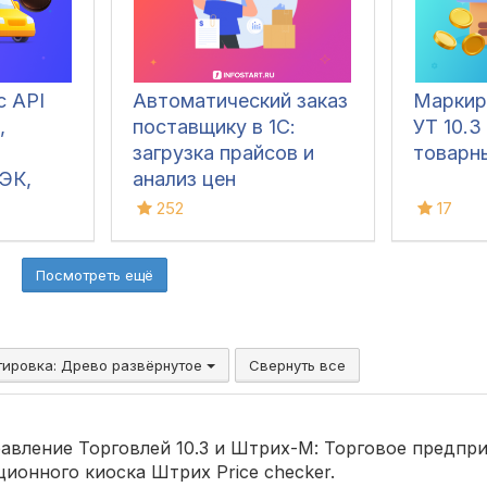
с API
Автоматический заказ
Маркир
,
поставщику в 1С:
УТ 10.3
загрузка прайсов и
товарн
ЭК,
анализ цен
ые
252
17
i,
ка
Посмотреть ещё
тировка:
Древо развёрнутое
Свернуть все
равление Торговлей 10.3 и Штрих-М: Торговое предпри
ионного киоска Штрих Price checker.