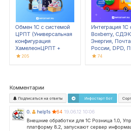
Обмен 1С с системой
Интеграция 1С 
ЦРПТ (Универсальная
Boxberry, СДЭК
конфигурация
Энергия, Почта
ХамелеонЦРПТ +
России, DPD, П
маркировка табака,
Grastin, Делов
205
74
обуви, одежды,
Линии, КСЕ, Dall
лекарств, фото,
ЯндексДостав
молока,
духов(парфюма),
Комментарии
питьевой воды,
велосипедов и шин)
Подписаться на ответы
Инфостарт бот
Сор
0.
help1s
64
19.06.12 10:06
Внешние обработки для 1С Розница 1.0, Уп
платформу 8.2, запускают сервер информац