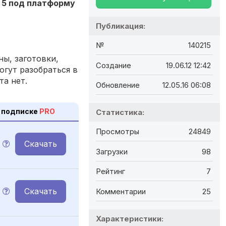
е 5 под платформу
Публикация:
№
140215
ы, заготовки,
Создание
19.06.12 12:42
огут разобраться в
та нет.
Обновление
12.05.16 06:08
 подписке
PRO
Статистика:
Просмотры
24849
Скачать
Загрузки
98
Рейтинг
7
Скачать
Комментарии
25
Характеристики: