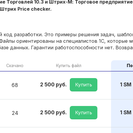
ние Торговлей 10.3 и Штрих-М: Торговое предприяти
Штрих Price checker.
 код разработки. Это примеры решения задач, шаблон
Файлы ориентированы на специалистов 1С, которые м
азе данных. Гарантии работоспособности нет. Возвра
Скачано
Купить файл
По
Купить
2 500 руб.
1 SM
68
Купить
2 500 руб.
1 SM
24