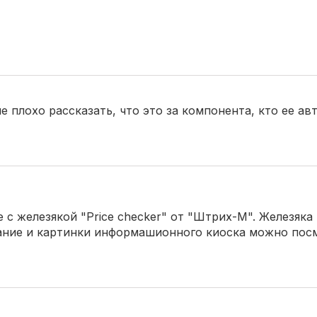
 плохо рассказать, что это за компонента, кто ее ав
те с железякой "Price checker" от "Штрих-М". Железяка
сание и картинки информашионного киоска можно пос