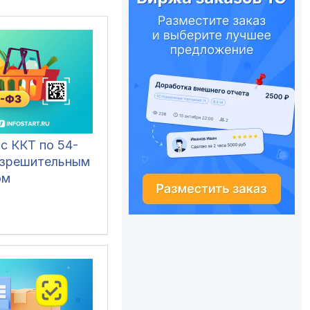
с ККТ по 54-
азрешительным
ом