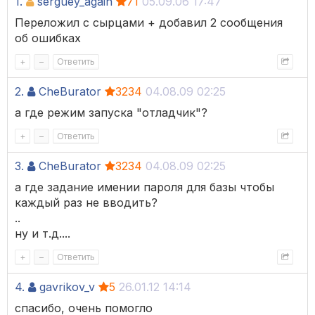
1.
serguey_again
71
05.09.06 17:47
Переложил с сырцами + добавил 2 сообщения
об ошибках
+
–
Ответить
2.
CheBurator
3234
04.08.09 02:25
а где режим запуска "отладчик"?
+
–
Ответить
3.
CheBurator
3234
04.08.09 02:25
а где задание имении пароля для базы чтобы
каждый раз не вводить?
..
ну и т.д....
+
–
Ответить
4.
gavrikov_v
5
26.01.12 14:14
спасибо, очень помогло