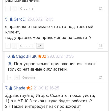
распознаванием.
+
–
Ответить
5.
SergDi
25.08.12 12:05
я правильно понимаю что это под толстый
клиент,
под управляемое приложение не взлетит?
+
–
Ответить
1
6.
CagoBHuK
32
29.08.12 10:38
(
5
) Под управляемое приложение взлетают
только нативные библиотеки.
+
–
Ответить
7.
Shade
2
21.09.12 16:25
здравствуйте, Игорь. Скажите, пожалуйста,
1.) а в УТ 10.3 такая штука будет работать?
2.) Также интересует как происходит