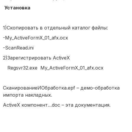
Установка
1)Скопировать в отдельный каталог файлы:
-My_ActiveFormX_01_afx.ocx
-ScanRead.ini
2)Зарегистрировать ActiveX
Regsvr32.exe My_ActiveFormX_01_afx.ocx
СканированиеИОбработка.epf – демо-обработка
импорта накладных.
ActiveX компонент…doc – эта документация.