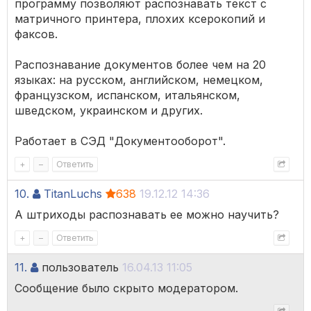
программу позволяют распознавать текст с
матричного принтера, плохих ксерокопий и
факсов.
Распознавание документов более чем на 20
языках: на русском, английском, немецком,
французском, испанском, итальянском,
шведском, украинском и других.
Работает в СЭД "Документооборот".
+
–
Ответить
10.
TitanLuchs
638
19.12.12 14:36
А штриходы распознавать ее можно научить?
+
–
Ответить
11.
пользователь
16.04.13 11:05
Сообщение было скрыто модератором.