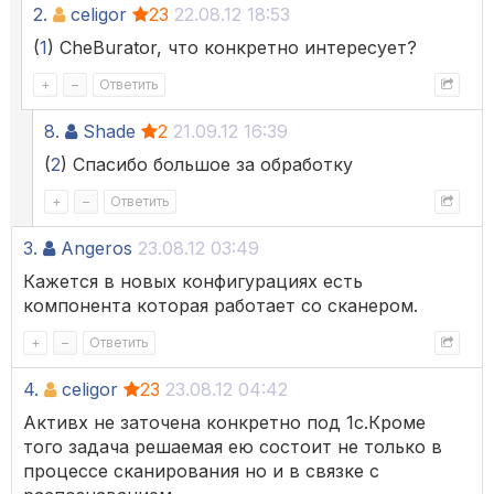
2.
celigor
23
22.08.12 18:53
(
1
) CheBurator, что конкретно интересует?
+
–
Ответить
8.
Shade
2
21.09.12 16:39
(
2
) Спасибо большое за обработку
+
–
Ответить
3.
Angeros
23.08.12 03:49
Кажется в новых конфигурациях есть
компонента которая работает со сканером.
+
–
Ответить
4.
celigor
23
23.08.12 04:42
Активх не заточена конкретно под 1с.Кроме
того задача решаемая ею состоит не только в
процессе сканирования но и в связке с