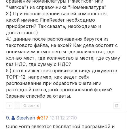
сравнение номенклатуры ("жесткое" или
"мягкое") из справочника "Номенклатура"
3.) При использовании вашей компоненты,
какой именно FineReader необходимо
приобрести? Так сказать, необходимо и
достаточно :)
4.) данные после распознавания берутся из
текстового файла, не excel? Как дела обстоят с
пониманием компоненты где количество, где
кол-во мест, где количество в месте, где сумму
без НДС, где сумму с НДС?
5.) есть ли жесткая привязка к виду документа
ТОРГ-12, например, как ведет себя
распознавание при обработке счета или
расходной накладной произвольной формы?
Заранее спасибо за ответы.
+
–
Ответить
9.
Steelvan
317
12.11.12 21:10
CuneiForm является бесплатной программой и