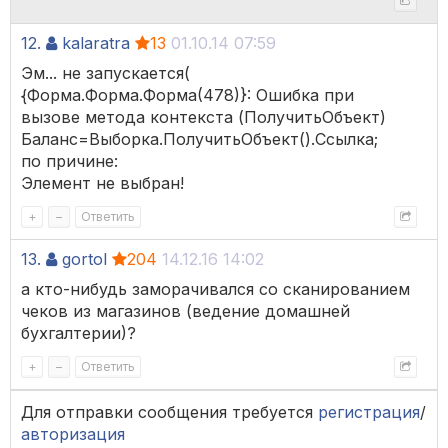
12.
kalaratra
13
01.10.14 07:59
Эм... не запускается(
{Форма.Форма.Форма(478)}: Ошибка при
вызове метода контекста (ПолучитьОбъект)
Баланс=Выборка.ПолучитьОбъект().Ссылка;
по причине:
Элемент не выбран!
+
–
Ответить
13.
gortol
204
14.12.16 14:02
а кто-нибудь заморачивался со сканированием
чеков из магазинов (ведение домашней
бухгалтерии)?
+
–
Ответить
Для отправки сообщения требуется
регистрация
/
авторизация