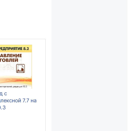
д с
лексной 7.7 на
0.3