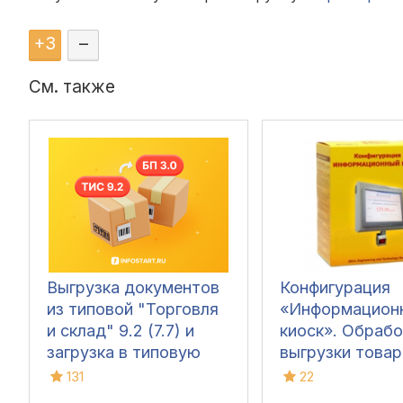
+
3
–
См. также
Выгрузка документов
Конфигурация
из типовой "Торговля
«Информацион
и склад" 9.2 (7.7) и
киоск». Обрабо
загрузка в типовую
выгрузки товар
«Бухгалтерия
ТиС 9.2, УТ 10.3
131
22
предприятия» 3.0
(обмен данным