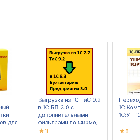
Выгрузка из 1С ТиС 9.2
Перехо
ный
в 1С БП 3.0 с
1С:Комп
тки
дополнительными
1С:УТ 1
ов для
фильтрами по Фирме,
, УТ 11
Складу, Контрагенту,
11
6
и с
Проекту, Автору и