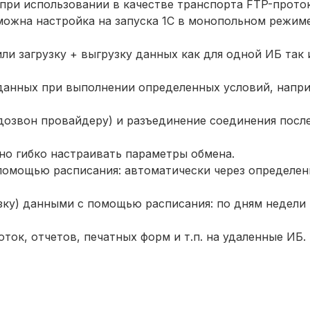
при использовании в качестве транспорта FTP-проток
можна настройка на запуска 1С в монопольном режим
ли загрузку + выгрузку данных как для одной ИБ так 
данных при выполнении определенных условий, напр
дозвон провайдеру) и разъединение соединения посл
но гибко настраивать параметры обмена.
помощью расписания: автоматически через определен
ку) данными с помощью расписания: по дням недели 
ток, отчетов, печатных форм и т.п. на удаленные ИБ.