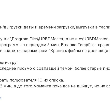
и/выгрузки даты и времени загрузки/выгрузки в табл
в c:\Program Files\URBDMaster, а не в c:\URBDMaster.
 программы с периодом 5 мин. В папке TempFiles храня
ов задается параметром "Хранить файлы не дольше (дн
регистру.
оследнее письмо с совпавшей темой, более старые пи
ать пользователя 1С из списка.
 мин, а до того момента пока все не выйдут, но не б
m