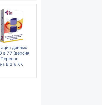
тация данных
3 в 7.7 (версия
. Перенос
з 8.3 в 7.7.
ие в
нной 1С 8.3
формате КД2.
кции и примеры
са данных из
современной 1С
устаревшую