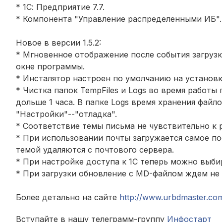
* 1С: Предприятие 7.7.
* Компонента "Управление распределенными ИБ".
Новое в версии 1.5.2:
* Мгновенное отображение после события загрузк
окне программы.
* Инсталятор настроен по умолчанию на установку 
* Чистка папок TempFiles и Logs во время работы
дольше 1 часа. В папке Logs время хранения файл
"Настройки"--"отладка".
* Соответствие темы письма не чувствительно к 
* При использовании почты загружается самое п
темой удаляются с почтового сервера.
* При настройке доступа к 1С теперь можно выбир
* При загрузки обновление с MD-файлом ждем не 2
Более детально на сайте
http://www.urbdmaster.co
Вступайте в нашу телеграмм-группу
Инфостарт