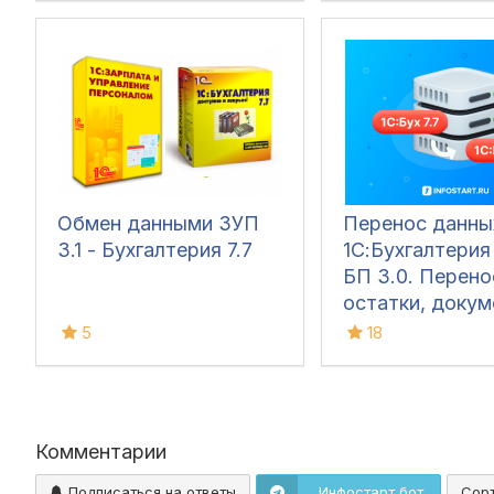
любой конфигу
1С 7.7, 8.х)
Обмен данными ЗУП
Перенос данны
3.1 - Бухгалтерия 7.7
1С:Бухгалтерия 
БП 3.0. Перено
остатки, докум
справочники
5
18
Комментарии
Подписаться на ответы
Инфостарт бот
Сор