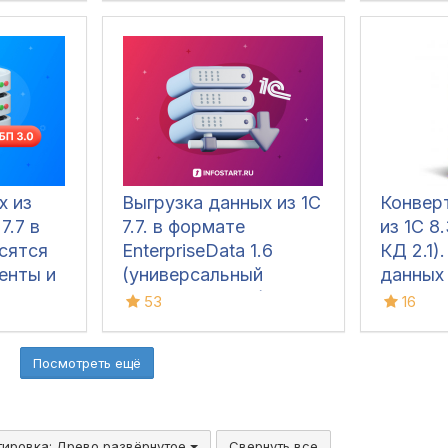
рацией
Юрлицу
х из
Выгрузка данных из 1С
Конвер
7.7 в
7.7. в формате
из 1С 8.
сятся
EnterpriseData 1.6
КД 2.1)
енты и
(универсальный
данных и
формат обмена) в
Создан
53
16
конфигурации 8.3
совреме
XML в 
Посмотреть ещё
Инстру
перено
любой 
8.3 в 
тировка:
Древо развёрнутое
Свернуть все