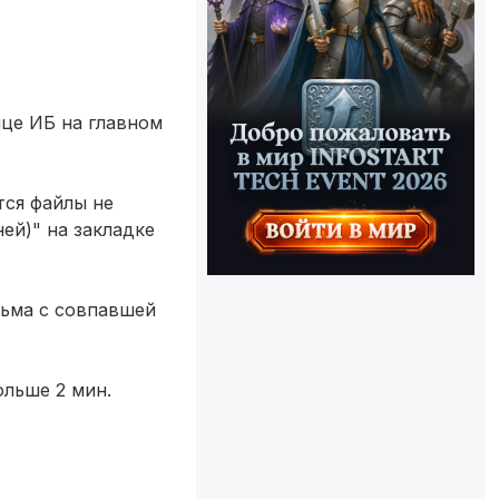
ице ИБ на главном
тся файлы не
ей)" на закладке
сьма с совпавшей
ольше 2 мин.