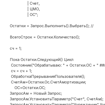
| Счет,
| ЦМО,
| ОС";
Остатки = Запрос.Выполнить().Выбрать(); //
ВсегоСтрок = Остатки.Количество();
сч = 1;
Пока Остатки.Следующий() Цикл
Состояние("Обрабатываю: " + Остатки.ОС + " ### 
сч = сч + 1;
ОбработкаПрерыванияПользователя();
СчетАм=Остатки.Ос.СчетАмортизации;
ОС=Остатки.ОС;
ЗапросАм = Новый Запрос;
ЗапросАм.УстановитьПараметр("Счет", СчетАм);
ЗапросАм.УстановитьПараметр("Учреждение",Уч