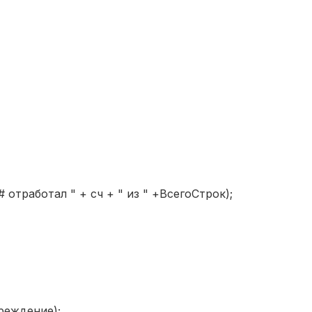
отработал " + сч + " из " +ВсегоСтрок);
реждение);