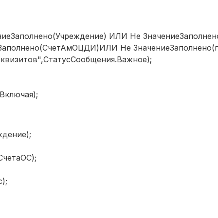
ниеЗаполнено(Учреждение) ИЛИ Не ЗначениеЗаполнен
Заполнено(СчетАмОЦДИ)ИЛИ Не ЗначениеЗаполнено(г
квизитов",СтатусСообщения.Важное);
ключая);
дение);
четаОС);
);