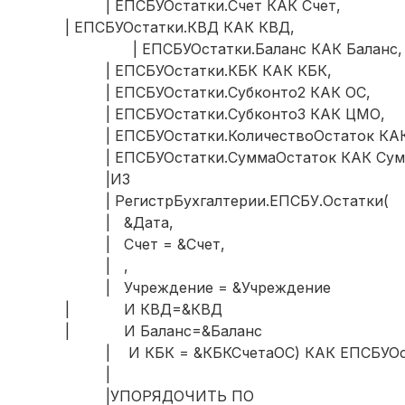
| ЕПСБУОстатки.Счет КАК Счет,
| ЕПСБУОстатки.КВД КАК КВД,
| ЕПСБУОстатки.Баланс КАК Баланс,
| ЕПСБУОстатки.КБК КАК КБК,
| ЕПСБУОстатки.Субконто2 КАК ОС,
| ЕПСБУОстатки.Субконто3 КАК ЦМО,
| ЕПСБУОстатки.КоличествоОстаток КАК 
| ЕПСБУОстатки.СуммаОстаток КАК Сум
|ИЗ
| РегистрБухгалтерии.ЕПСБУ.Остатки(
| &Дата,
| Счет = &Счет,
| ,
| Учреждение = &Учреждение
| И КВД=&КВД
| И Баланс=&Баланс
| И КБК = &КБКСчетаОС) КАК ЕПСБУОс
|
|УПОРЯДОЧИТЬ ПО