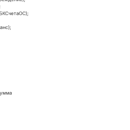
;
БКСчетаОС);
нс);
умма