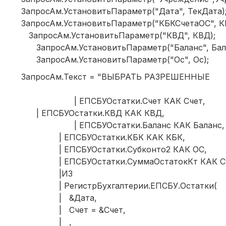
ЗапросАм.УстановитьПараметр("Дата", ТекДата)
ЗапросАм.УстановитьПараметр("КБКСчетаОС", К
ЗапросАм.УстановитьПараметр("КВД", КВД);
ЗапросАм.УстановитьПараметр("Баланс", Бала
ЗапросАм.УстановитьПараметр("Ос", Ос);
ЗапросАм.Текст = "ВЫБРАТЬ РАЗРЕШЕННЫЕ
| ЕПСБУОстатки.Счет КАК Счет,
| ЕПСБУОстатки.КВД КАК КВД,
| ЕПСБУОстатки.Баланс КАК Баланс,
| ЕПСБУОстатки.КБК КАК КБК,
| ЕПСБУОстатки.Субконто2 КАК ОС,
| ЕПСБУОстатки.СуммаОстатокКт КАК С
|ИЗ
| РегистрБухгалтерии.ЕПСБУ.Остатки(
| &Дата,
| Счет = &Счет,
| ,