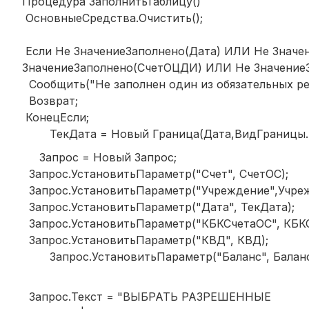
Процедура ЗаполнитьТаблицу()
ОсновныеСредства.Очистить();
Если Не ЗначениеЗаполнено(Дата) ИЛИ Не Значе
ЗначениеЗаполнено(СчетОЦДИ) ИЛИ Не Значение
Сообщить("Не заполнен один из обязательных ре
Возврат;
КонецЕсли;
ТекДата = Новый Граница(Дата,ВидГраницы.В
Запрос = Новый Запрос;
Запрос.УстановитьПараметр("Счет", СчетОС);
Запрос.УстановитьПараметр("Учреждение",Учреж
Запрос.УстановитьПараметр("Дата", ТекДата);
Запрос.УстановитьПараметр("КБКСчетаОС", КБКС
Запрос.УстановитьПараметр("КВД", КВД);
Запрос.УстановитьПараметр("Баланс", Баланс
Запрос.Текст = "ВЫБРАТЬ РАЗРЕШЕННЫЕ