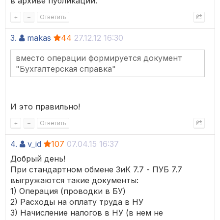
в архиве публикации.
+
–
Ответить
3.
makas
44
27.12.12 16:30
вместо операции формируется документ
"Бухгалтерская справка"
И это правильно!
+
–
Ответить
4.
v_id
107
07.04.15 16:37
Добрый день!
При стандартном обмене ЗиК 7.7 - ПУБ 7.7
выгружаются такие документы:
1) Операция (проводки в БУ)
2) Расходы на оплату труда в НУ
3) Начисление налогов в НУ (в нем не