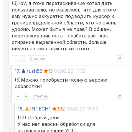
(
3
) iov, я тоже перетаскивание хотел дать
пользователю, но оказалось, что для этого
ему нужно аккуратно подводить курсор к
границе выделенной области, что не очень
удобно. Может быть я не прав? В общем,
перетаскивание есть - срабатывает как
стирание выделенной области, больше
ничего не смог выжать из этого.
+
–
Ответить
17.
rush52
13
03.02.20 11:32
(
5
)Можно приобрести полную версию
обработки?
+
–
Ответить
18.
INTECH1
392
03.02.20 15:39
(
17
) Добрый день.
У нас нет версии обработки для
актуальной версии УПП.