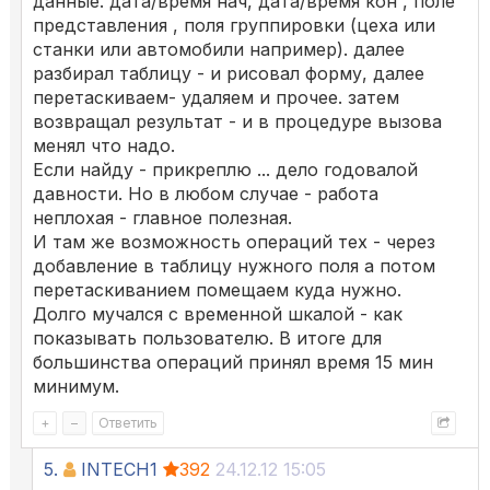
данные. дата/время нач, дата/время кон , поле
представления , поля группировки (цеха или
станки или автомобили например). далее
разбирал таблицу - и рисовал форму, далее
перетаскиваем- удаляем и прочее. затем
возвращал результат - и в процедуре вызова
менял что надо.
Если найду - прикреплю ... дело годовалой
давности. Но в любом случае - работа
неплохая - главное полезная.
И там же возможность операций тех - через
добавление в таблицу нужного поля а потом
перетаскиванием помещаем куда нужно.
Долго мучался с временной шкалой - как
показывать пользователю. В итоге для
большинства операций принял время 15 мин
минимум.
+
–
Ответить
5.
INTECH1
392
24.12.12 15:05