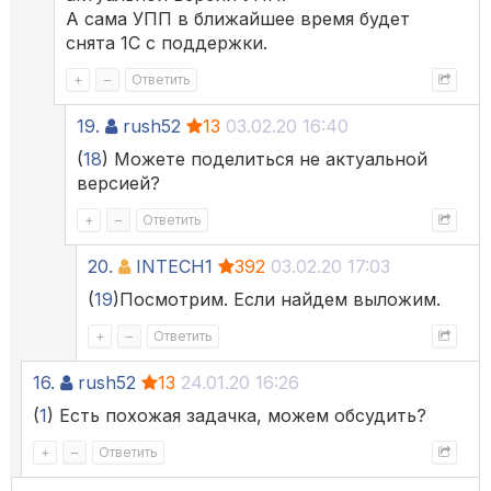
А сама УПП в ближайшее время будет
снята 1С с поддержки.
+
–
Ответить
19.
rush52
13
03.02.20 16:40
(
18
) Можете поделиться не актуальной
версией?
+
–
Ответить
20.
INTECH1
392
03.02.20 17:03
(
19
)Посмотрим. Если найдем выложим.
+
–
Ответить
16.
rush52
13
24.01.20 16:26
(
1
) Есть похожая задачка, можем обсудить?
+
–
Ответить