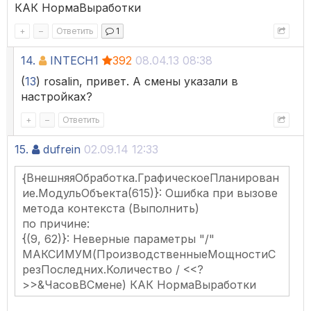
КАК НормаВыработки
+
–
Ответить
1
14.
INTECH1
392
08.04.13 08:38
(
13
) rosalin, привет. А смены указали в
настройках?
+
–
Ответить
15.
dufrein
02.09.14 12:33
{ВнешняяОбработка.ГрафическоеПланирован
ие.МодульОбъекта(615)}: Ошибка при вызове
метода контекста (Выполнить)
по причине:
{(9, 62)}: Неверные параметры "/"
МАКСИМУМ(ПроизводственныеМощностиС
резПоследних.Количество / <<?
>>&ЧасовВСмене) КАК НормаВыработки