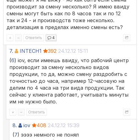
производит за смену несколько? Я имею ввиду
смены могут быть как по 8 часов так и по 12
так и 24 - и производств тоже несколько.
детализация в пределах именно смены есть?
+
–
Ответить
4
7.
INTECH1
392
24.12.12 15:11
(
6
) iov, если имеешь ввиду, что рабочий центр
производит за смену несколько видов
продукции, то да, можно смену раздробить с
точностью до часа, например 12-часовую на
делим по 4 часа на три вида продукции. Так
сейчас у клиента работает, учитывать минуты
им не нужно было.
+
–
Ответить
8.
iov
408
24.12.12 15:39
(
7
) ээээ немного не понял