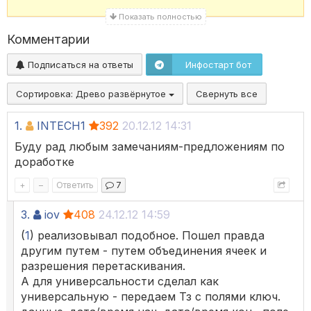
Показать полностью
Комментарии
Подписаться на ответы
Инфостарт бот
Сортировка:
Древо развёрнутое
Свернуть все
1.
INTECH1
392
20.12.12 14:31
Буду рад любым замечаниям-предложениям по
доработке
+
–
Ответить
7
3.
iov
408
24.12.12 14:59
(
1
) реализовывал подобное. Пошел правда
другим путем - путем объединения ячеек и
разрешения перетаскивания.
А для универсальности сделал как
универсальную - передаем Тз с полями ключ.