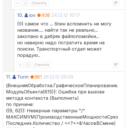
+
–
Ответить
10.
iov
408
24.12.12 16:17
(
9
) самое что ... блин вспомнить не могу
название.... найти так не реально...
закопано в дебрях файлопомойки...
но наверно надо потратить время на
поиски. Транспортный отдел может
порадую..
+
–
Ответить
11.
Torin
981
26.12.12 09:09
{ВнешняяОбработка.ГрафическоеПланирование.
МодульОбъекта(615)}: Ошибка при вызове
метода контекста (Выполнить)
по причине:
{(9, 62)}: Неверные параметры "/"
МАКСИМУМ(ПроизводственныеМощностиСрез
Последних.Количество / <<?>>&ЧасовВСмене)