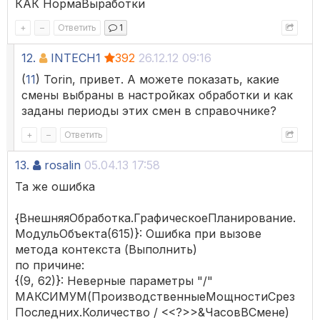
КАК НормаВыработки
+
–
Ответить
1
12.
INTECH1
392
26.12.12 09:16
(
11
) Torin, привет. А можете показать, какие
смены выбраны в настройках обработки и как
заданы периоды этих смен в справочнике?
+
–
Ответить
13.
rosalin
05.04.13 17:58
Та же ошибка
{ВнешняяОбработка.ГрафическоеПланирование.
МодульОбъекта(615)}: Ошибка при вызове
метода контекста (Выполнить)
по причине:
{(9, 62)}: Неверные параметры "/"
МАКСИМУМ(ПроизводственныеМощностиСрез
Последних.Количество / <<?>>&ЧасовВСмене)