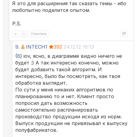
Я это для расширения так сказать темы - ибо
любопытно поделится опытом.
P.S.
+
–
Ответить
9.
INTECH1
392
24.12.12 16:13
(
8
) iov, ясно, в диаграмме видно ничего не
будет :) А так интересно конечно, можно
будет добавить такой алгоритм. И
интересно, было бы посмотреть, как твоя
обработка выглядит.
По сути у меня никаких алгоритмов по
планированию то и нет. Клиент просто
попросил дать возможность
самостоятельно распланировать
производство продукции исходя из норм.
Выпуск продукции не привязывал к выпуску
полуфабрикатов.