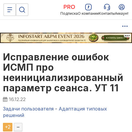
Подписка
О компании
Контакты
Аккаунт
Исправление ошибок
ИСМП про
неинициализированный
параметр сеанса. УТ 11
16.12.22
Задачи пользователя
-
Адаптация типовых
решений
+
2
–