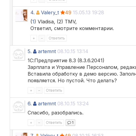
4.
Valery_t
49
15.05.13 19:28
(
1
) Vladisa, (2) TMV,
Ответил, смотрите комментарии.
+
–
Ответить
5.
artemnt
08.10.15 13:14
1С:Предприятие 8.3 (8.3.6.2041)
Зарплата и Управление Персоналом, редакция
Вставила обработку в демо версию. Запол
появляется. Но пустой. Что делать?
+
–
Ответить
6.
artemnt
08.10.15 13:24
Спасибо, разобрались.
+
–
Ответить
1
7.
Valery_t
49
08.10.15 16:53