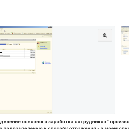
деление основного заработка сотрудников" произв
 по подразделению и способу отражения - в моем слу