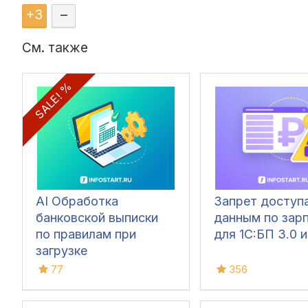
+
3
–
См. также
SALE! %
AI Обработка
Запрет доступа
банковской выписки
данным по зар
по правилам при
для 1C:БП 3.0 и
загрузке
77
356