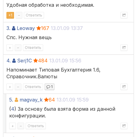
Удобная обработка и необходимая.
+
1
–
Ответить
3.
Leoway
167
13.01.09 13:37
Спс. Нужная вещь
+
–
Ответить
4.
Serj1C
484
13.01.09 15:56
Напоминает Типовая Бухгалтерия 1.6,
Справочник.Валюты
+
–
Ответить
1
5.
magvay_k
64
13.01.09 15:59
(
4
) За основу была взята форма из данной
конфигурации.
+
–
Ответить