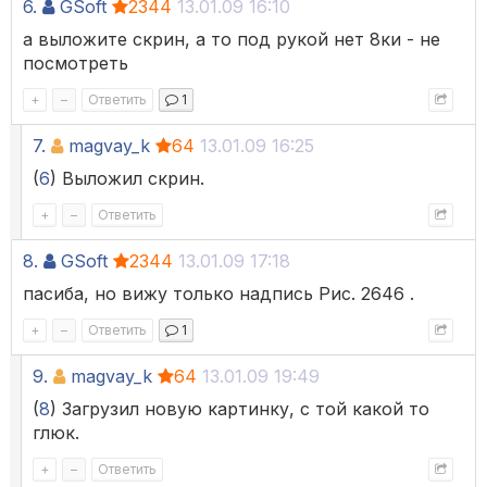
6.
GSoft
2344
13.01.09 16:10
а выложите скрин, а то под рукой нет 8ки - не
посмотреть
+
–
Ответить
1
7.
magvay_k
64
13.01.09 16:25
(
6
) Выложил скрин.
+
–
Ответить
8.
GSoft
2344
13.01.09 17:18
пасиба, но вижу только надпись Рис. 2646 .
+
–
Ответить
1
9.
magvay_k
64
13.01.09 19:49
(
8
) Загрузил новую картинку, с той какой то
глюк.
+
–
Ответить