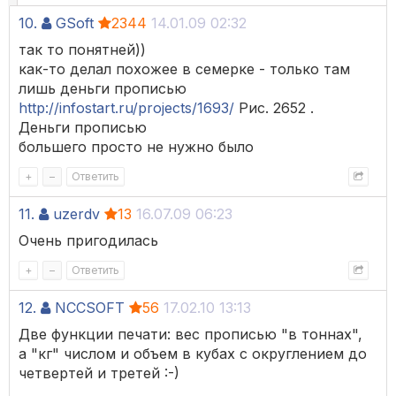
10.
GSoft
2344
14.01.09 02:32
так то понятней))
как-то делал похожее в семерке - только там
лишь деньги прописью
http://infostart.ru/projects/1693/
Рис. 2652 .
Деньги прописью
большего просто не нужно было
+
–
Ответить
11.
uzerdv
13
16.07.09 06:23
Очень пригодилась
+
–
Ответить
12.
NCCSOFT
56
17.02.10 13:13
Две функции печати: вес прописью "в тоннах",
а "кг" числом и объем в кубах с округлением до
четвертей и третей :-)