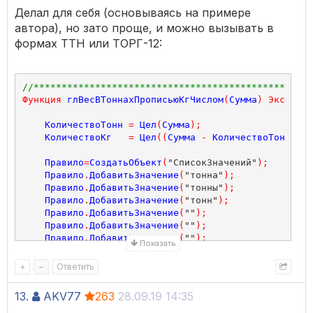
Делал для себя (основываясь на примере
автора), но зато проще, и можно вызывать в
формах ТТН или ТОРГ-12:
//**************************************************
Функция
глВесВТоннахПрописьюКгЧислом
(
Сумма
)
Экспорт
КоличествоТонн
=
Цел
(
Сумма
);
КоличествоКг
=
Цел
((
Сумма
-
КоличествоТонн
)*
10
Правило
=
СоздатьОбъект
(
"СписокЗначений"
);
Правило
.
ДобавитьЗначение
(
"тонна"
);
Правило
.
ДобавитьЗначение
(
"тонны"
);
Правило
.
ДобавитьЗначение
(
"тонн"
);
Правило
.
ДобавитьЗначение
(
""
);
Правило
.
ДобавитьЗначение
(
""
);
Правило
.
ДобавитьЗначение
(
""
);
Показать
Правило
.
ДобавитьЗначение
(
"F"
);
//Женский род "F"
+
–
Ответить
СПЛ
=
СоздатьОбъект
(
"СписокЗначений"
);
СПЛ
.
ДобавитьЗначение
(
Правило
);
13.
AKV77
263
28.09.19 14:35