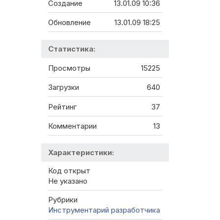
Правило
.
ДобавитьЗначение
(
"M"
);
//Женский род
Создание
13.01.09 10:36
СПЛ
=
СоздатьОбъект
(
"СписокЗначений"
);
СПЛ
.
ДобавитьЗначение
(
Правило
);
Обновление
13.01.09 18:25
Пропись
(
СПЛ
);
Стр
=
Формат
(
КоличествоКубМ
,
"ЧПД"
);
Пропись
(
""
);
Статистика:
Поз
=
Найти
(
Стр
,
"куб."
);
Просмотры
15225
Если
(
СтрД
<
>
""
)
И
(
Поз
>
1
)
Тогда
Стр
=
Сред
(
Стр
,
1
,
Поз
-
2
)+
СтрД
+
Сред
(
Стр
,
По
Загрузки
640
КонецЕсли
;
Рейтинг
37
Иначе
Стр
=
СтрН
;
Комментарии
13
КонецЕсли
;
Возврат
Стр
;
Характеристики:
КонецФункции
Код открыт
Не указано
Рубрики
Инструментарий разработчика